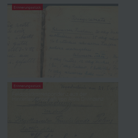
Erinnerungsstück
Kriegsrezepte
Erinnerungsstück
Feldpostkorrespondenz aus der
Hinterlassenschaft von Alois Divinzenz