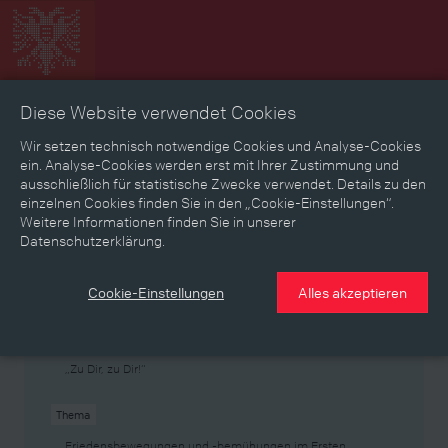
Diese Website verwendet Cookies
Zeitbild
Zeitreise
Landkarte
Erinnerungen
Wir setzen technisch notwendige Cookies und Analyse-Cookies
ein. Analyse-Cookies werden erst mit Ihrer Zustimmung und
ausschließlich für statistische Zwecke verwendet. Details zu den
Mediathek
Textmodus
einzelnen Cookies finden Sie in den „Cookie-Einstellungen“.
Weitere Informationen finden Sie in unserer
Themen
Zeiträume
Aspekte
Datenschutzerklärung.
Personen, Objekte & Ereignissse
Entwicklungen
Cookie-Einstellungen
Alles akzeptieren
Thema
„Zu Dir, zu Dir!“
Thema
Friedensbewegungen und -bemühungen im Ersten