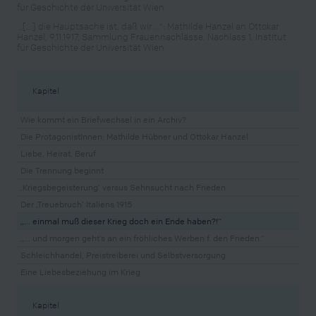
für Geschichte der Universität Wien
„[…] die Hauptsache ist, daß wir …“: Mathilde Hanzel an Ottokar
Hanzel, 9.11.1917, Sammlung Frauennachlässe, Nachlass 1, Institut
für Geschichte der Universität Wien
Kapitel
Wie kommt ein Briefwechsel in ein Archiv?
Die ProtagonistInnen: Mathilde Hübner und Ottokar Hanzel
Liebe, Heirat, Beruf
Die Trennung beginnt
‚Kriegsbegeisterung‘ versus Sehnsucht nach Frieden
Der ‚Treuebruch‘ Italiens 1915
„… einmal muß dieser Krieg doch ein Ende haben?!“
„… und morgen geht’s an ein fröhliches Werben f. den Frieden.“
Schleichhandel, Preistreiberei und Selbstversorgung
Eine Liebesbeziehung im Krieg
Kapitel