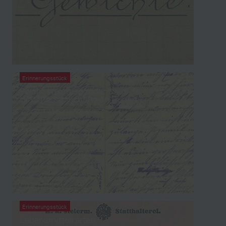
Erinnerungsstück
Feldpostkorrespondenz aus der
Hinterlassenschaft von Rupert L.
Erinnerungsstück
Lebensmittelkarten