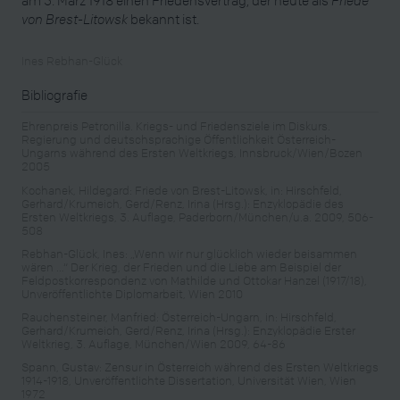
von Brest-Litowsk
bekannt ist.
Ines Rebhan-Glück
Bibliografie
Ehrenpreis Petronilla. Kriegs- und Friedensziele im Diskurs.
Regierung und deutschsprachige Öffentlichkeit Österreich-
Ungarns während des Ersten Weltkriegs, Innsbruck/Wien/Bozen
2005
Kochanek, Hildegard: Friede von Brest-Litowsk, in: Hirschfeld,
Gerhard/Krumeich, Gerd/Renz, Irina (Hrsg.): Enzyklopädie des
Ersten Weltkriegs, 3. Auflage, Paderborn/München/u.a. 2009, 506-
508
Rebhan-Glück, Ines: „Wenn wir nur glücklich wieder beisammen
wären …“ Der Krieg, der Frieden und die Liebe am Beispiel der
Feldpostkorrespondenz von Mathilde und Ottokar Hanzel (1917/18),
Unveröffentlichte Diplomarbeit, Wien 2010
Rauchensteiner, Manfried: Österreich-Ungarn, in: Hirschfeld,
Gerhard/Krumeich, Gerd/Renz, Irina (Hrsg.): Enzyklopädie Erster
Weltkrieg, 3. Auflage, München/Wien 2009, 64-86
Spann, Gustav: Zensur in Österreich während des Ersten Weltkriegs
1914-1918, Unveröffentlichte Dissertation, Universität Wien, Wien
1972