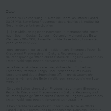
Zitate:
„einmal muß dieser Krieg ...“: Mathilde Hanzel an Ottokar Hanzel,
30.05.1918, Sammlung Frauennachlässe, Nachlass 1, Institut für
Geschichte der Universität Wien
„[…] ein Abflauen jeglichen Interesses ...“: Monatsbericht, zitiert
nach: Spann, Gustav: Zensur in Österreich während des Ersten
Weltkriegs 1914-1918, Unveröffentlichte Dissertation, Universität
Wien, Wien 1972, 333
„den ‚ererbten Krieg‘ so bald ...“: zitiert nach: Ehrenpreis Petronilla.
Kriegs- und Friedensziele im Diskurs. Regierung und
deutschsprachige Öffentlichkeit Österreich-Ungarns während des
Ersten Weltkriegs, Innsbruck/Wien/Bozen 2005, 189
„eine Friedenskonferenz aller kriegsführenden ...“: zitiert nach:
Ehrenpreis Petronilla. Kriegs- und Friedensziele im Diskurs.
Regierung und deutschsprachige Öffentlichkeit Österreich-
Ungarns während des Ersten Weltkriegs, Innsbruck/Wien/Bozen
2005, 213
„für beide Seiten ‚ehrenvollen‘ Friedens“: zitiert nach: Ehrenpreis
Petronilla. Kriegs- und Friedensziele im Diskurs. Regierung und
deutschsprachige Öffentlichkeit Österreich-Ungarns während des
Ersten Weltkriegs, Innsbruck/Wien/Bozen 2005, 213
„Eben brachte das Abendblatt ...“: Mathilde Hanzel an Ottokar
Hanzel, 8.11.1917, Sammlung Frauennachlässe, Nachlass 1, Institut