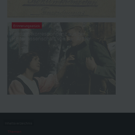
Erinnerungsstück
Feldpostkorrespondenz aus der
Hinterlassenschaft von Karl Artner
Inhaltsverzeichnis
Themen