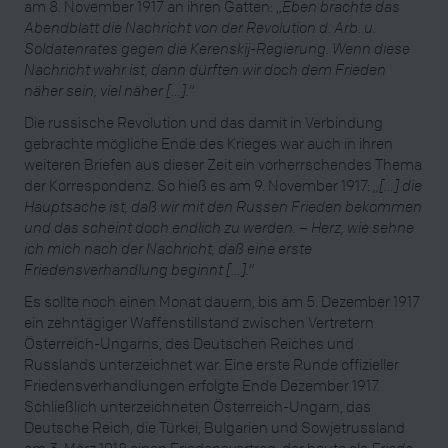
am 8. November 1917 an ihren Gatten: „
Eben brachte das
Abendblatt die Nachricht von der Revolution d. Arb. u.
Soldatenrates gegen die Kerenskij-Regierung. Wenn diese
Nachricht wahr ist, dann dürften wir doch dem Frieden
näher sein, viel näher […].“
Die russische Revolution und das damit in Verbindung
gebrachte mögliche Ende des Krieges war auch in ihren
weiteren Briefen aus dieser Zeit ein vorherrschendes Thema
der Korrespondenz. So hieß es am 9. November 1917:
„[…] die
Hauptsache ist, daß wir mit den Russen Frieden bekommen
und das scheint doch endlich zu werden. – Herz, wie sehne
ich mich nach der Nachricht, daß eine erste
Friedensverhandlung beginnt […].“
Es sollte noch einen Monat dauern, bis am 5. Dezember 1917
ein zehntägiger Waffenstillstand zwischen Vertretern
Österreich-Ungarns, des Deutschen Reiches und
Russlands unterzeichnet war. Eine erste Runde offizieller
Friedensverhandlungen erfolgte Ende Dezember 1917.
Schließlich unterzeichneten Österreich-Ungarn, das
Deutsche Reich, die Türkei, Bulgarien und Sowjetrussland
am 3. März 1918 einen Friedensvertrag, der heute als
Friede