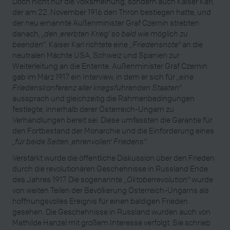
Doch nicht nur die Volksmeinung, sondern auch Kaiser Karl,
der am 22. November 1916 den Thron bestiegen hatte, und
der neu ernannte Außenminister Graf Czernin strebten
danach,
„den ‚ererbten Krieg‘ so bald wie möglich zu
beenden“
. Kaiser Karl richtete eine
„Friedensnote“
an die
neutralen Mächte USA, Schweiz und Spanien zur
Weiterleitung an die Entente. Außenminister Graf Czernin
gab im März 1917 ein Interview, in dem er sich für
„eine
Friedenskonferenz aller kriegsführenden Staaten“
aussprach und gleichzeitig die Rahmenbedingungen
festlegte, innerhalb derer Österreich-Ungarn zu
Verhandlungen bereit sei. Diese umfassten die Garantie für
den Fortbestand der Monarchie und die Einforderung eines
„für beide Seiten ‚ehrenvollen‘ Friedens“
.
Verstärkt wurde die öffentliche Diskussion über den Frieden
durch die revolutionären Geschehnisse in Russland Ende
des Jahres 1917. Die sogenannte „
Oktoberrevolution“
wurde
von weiten Teilen der Bevölkerung Österreich-Ungarns als
hoffnungsvolles Ereignis für einen baldigen Frieden
gesehen. Die Geschehnisse in Russland wurden auch von
Mathilde Hanzel mit großem Interesse verfolgt. Sie schrieb