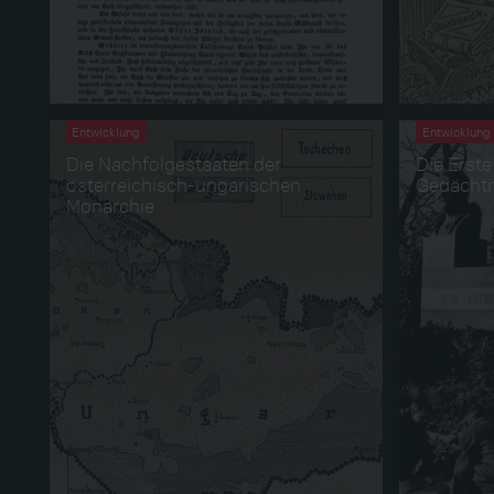
Entwicklung
Entwicklung
Die Nachfolgestaaten der
Die Erste
österreichisch-ungarischen
Gedächtn
Monarchie