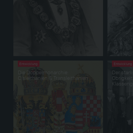
Entwicklung
Entwicklung
Die Doppelmonarchie:
Der stark
Cisleithanien & Transleithanien
Obrigkei
Klasseng