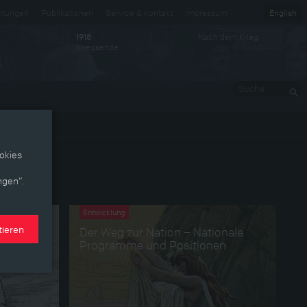
ltungen
Publikationen
Service & Kontakt
Impressum
English
Nach dem Krieg
1918
Kriegsende
Suche
okies
ngen“.
Entwicklung
tieren
Die
Der Weg zur Nation – Nationale
8
Programme und Positionen