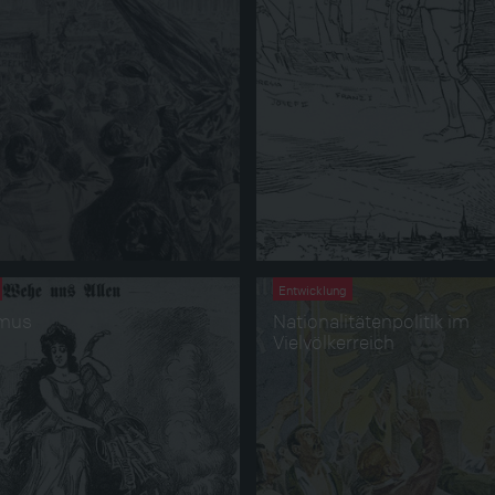
Entwicklung
smus
Nationalitätenpolitik im
Vielvölkerreich