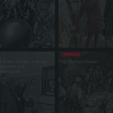
Entwicklung
e Staat und der Untertan:
"Pulverfass Balkan"
tsdenken und
esellschaft