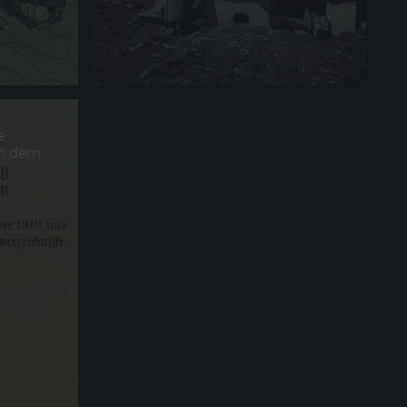
e:
h dem