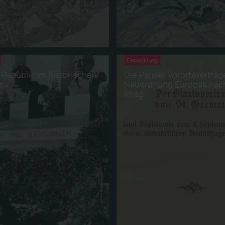
Entwicklung
 Republik im historischen
Die Pariser Vororteverträg
is
Neuordnung Europas nac
Krieg