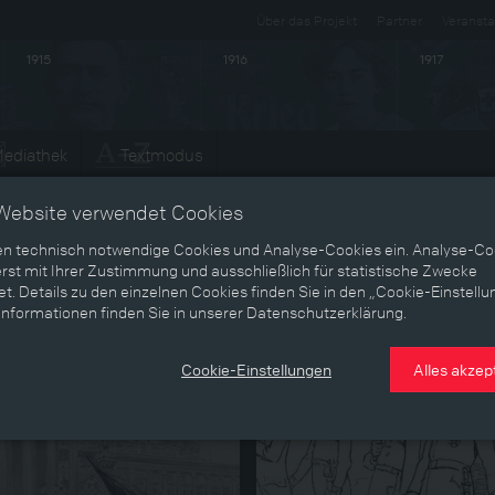
Über das Projekt
Partner
Veransta
1915
1916
1917
ediathek
Textmodus
Entwicklungen
Website verwendet Cookies
en technisch notwendige Cookies und Analyse-Cookies ein. Analyse-Co
 und Kriegsjahre bis zur
rst mit Ihrer Zustimmung und ausschließlich für statistische Zwecke
t. Details zu den einzelnen Cookies finden Sie in den „Cookie-Einstellu
Informationen finden Sie in unserer Datenschutzerklärung.
Entwicklung
Cookie-Einstellungen
Alles akzep
aldemokratische Lager
Der Habsburgermythos – 
Dynastie vor und nach 191