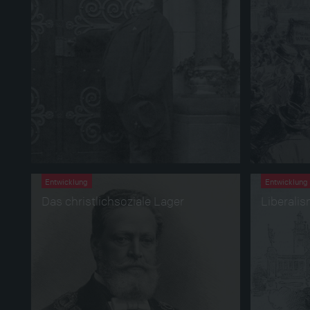
Entwicklung
Entwicklung
Das christlichsoziale Lager
Liberali