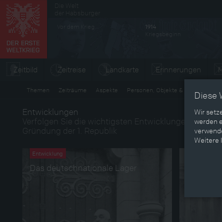
Die Welt
Sekundärmenü
der Habsburger
Vor dem Krieg
1914
Kriegsbeginn
Zeitbild
Zeitreise
Landkarte
Erinnerungen
M
Themen
Zeiträume
Aspekte
Personen, Objekte & Ereignissse
Diese 
Entwicklungen
Wir setz
Verfolgen Sie die wichtigsten Entwicklungen der Vor-
werden e
Gründung der 1. Republik
verwende
Weitere 
Entwicklung
Entwicklung
Das deutschnationale Lager
Das sozi