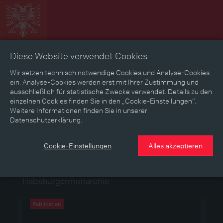
Diese Website verwendet Cookies
Zeitbild
Zeitreise
Landkarte
Erinnerungen
Wir setzen technisch notwendige Cookies und Analyse-Cookies
ein. Analyse-Cookies werden erst mit Ihrer Zustimmung und
ausschließlich für statistische Zwecke verwendet. Details zu den
Mediathek
Textmodus
einzelnen Cookies finden Sie in den „Cookie-Einstellungen“.
Weitere Informationen finden Sie in unserer
Themen
Zeiträume
Aspekte
Datenschutzerklärung.
Personen, Objekte & Ereignissse
Entwicklungen
Cookie-Einstellungen
Alles akzeptieren
Publikationen
Eine Auswahl an Publikationen zum Ersten
Weltkrieg und dem Ende der
Habsburgermonarchie
Publikation
Publikation
Publikation
Publikation
Publikation
Publikation