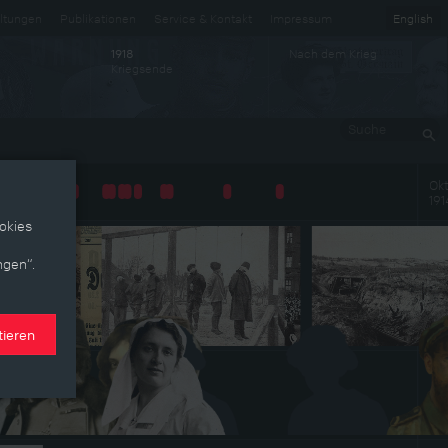
ltungen
Publikationen
Service & Kontakt
Impressum
English
Nach dem Krieg
1918
Kriegsende
Suche
Okt
191
okies
ngen“.
tieren