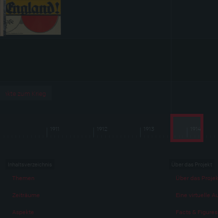
unkte zum Krieg
?
1911
1912
1913
1914
Inhaltsverzeichnis
Über das Projekt
Themen
Über das Projek
Zeiträume
Eine virtuelle A
Aspekte
Facts & Figures