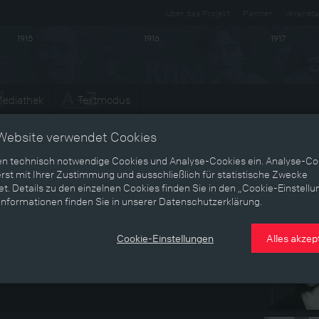
Über das Projekt
Partner
Veransta
1915
1916
1917
ediathek
Textmodus
Jul.
Website verwendet Cookies
1914
en technisch notwendige Cookies und Analyse-Cookies ein. Analyse-Co
rst mit Ihrer Zustimmung und ausschließlich für statistische Zwecke
t. Details zu den einzelnen Cookies finden Sie in den „Cookie-Einstellu
Informationen finden Sie in unserer Datenschutzerklärung.
Cookie-Einstellungen
Alles akzep