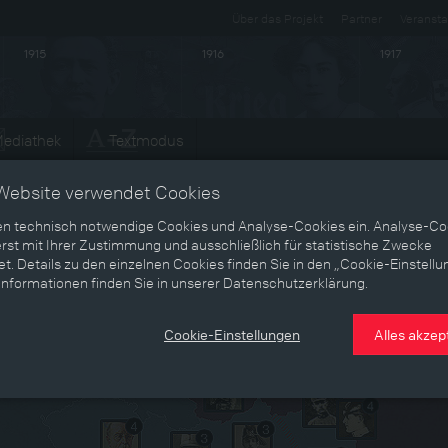
Über das Projekt
Partner
Veransta
1915
1916
1917
ediathek
Textmodus
Entwicklungen
Website verwendet Cookies
en technisch notwendige Cookies und Analyse-Cookies ein. Analyse-Co
ieg und das Ende der Habsburgermonarchie“ – die
rst mit Ihrer Zustimmung und ausschließlich für statistische Zwecke
te des Krieges von 1914 - 1918 in Österreich.
t. Details zu den einzelnen Cookies finden Sie in den „Cookie-Einstellu
Informationen finden Sie in unserer Datenschutzerklärung.
Cookie-Einstellungen
Alles akzep