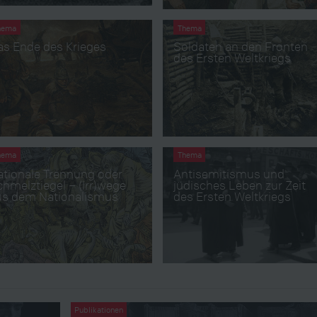
hema
Thema
as Ende des Krieges
Soldaten an den Fronten
des Ersten Weltkriegs
hema
Thema
ationale Trennung oder
Antisemitismus und
hmelztiegel – (Irr)wege
jüdisches Leben zur Zeit
us dem Nationalismus
des Ersten Weltkriegs
Publikationen