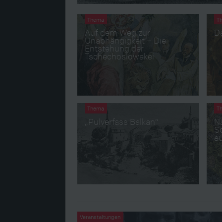
Thema
T
Auf dem Weg zur
D
Unabhängigkeit – Die
Entstehung der
Tschechoslowakei
Thema
T
„Pulverfass Balkan“
N
Sc
a
Veranstaltungen