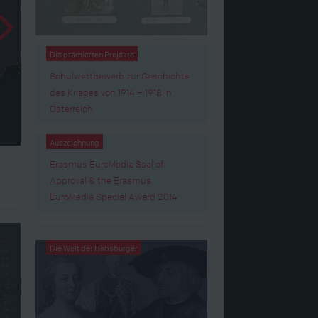
Die prämierten Projekte
Schulwettbewerb zur Geschichte
des Krieges von 1914 – 1918 in
Österreich
Auszeichnung
Erasmus EuroMedia Seal of
Approval & the Erasmus
EuroMedia Special Award 2014
Die Welt der Habsburger