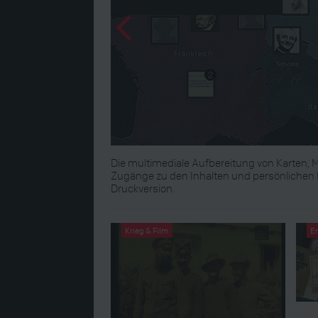
Die multimediale Aufbereitung von Karten, M
Zugänge zu den Inhalten und persönlichen E
Druckversion.
Krieg & Film
E