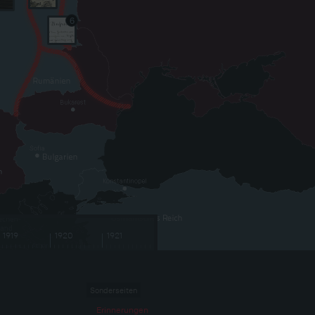
6
1919
1920
1921
Sonderseiten
Erinnerungen