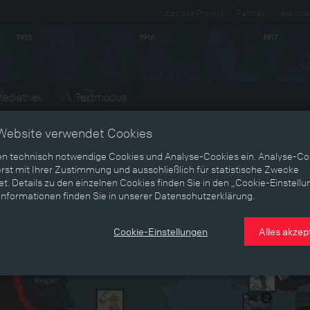
Über das Projekt
Partner
Veransta
1915
1916
1917
ediathek
Textmodus
Website verwendet Cookies
en technisch notwendige Cookies und Analyse-Cookies ein. Analyse-Co
rst mit Ihrer Zustimmung und ausschließlich für statistische Zwecke
t. Details zu den einzelnen Cookies finden Sie in den „Cookie-Einstellu
Informationen finden Sie in unserer Datenschutzerklärung.
Cookie-Einstellungen
Alles akzep
2
2