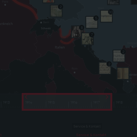
2
30
5
8
7
2
2
1913
1914
1915
1916
1917
1918
Service & Kontakt
t
Service & Kontakt