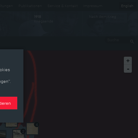
ltungen
Publikationen
Service & Kontakt
Impressum
English
Nach dem Krieg
1918
Kriegsende
Suche
+
-
okies
ngen“.
tieren
4
2