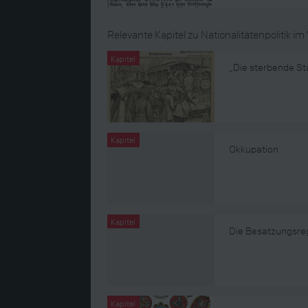
Relevante Kapitel zu Nationalitätenpolitik im 
Kapitel
„Die sterbende St
Kapitel
Okkupation
Kapitel
Die Besatzungsre
Kapitel