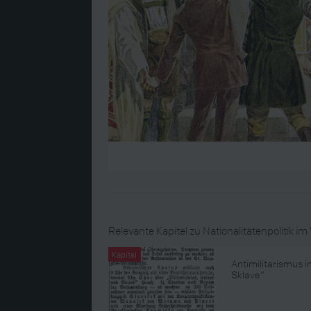
Relevante Kapitel zu Nationalitätenpolitik im 
Kapitel
Antimilitarismus i
Sklave“