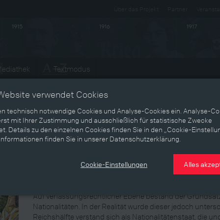
Über das Projekt
Partner
Veransta
1915
1916
1917
ediathek
Textmodus
Entwicklungen
Website verwendet Cookies
en technisch notwendige Cookies und Analyse-Cookies ein. Analyse-Co
rst mit Ihrer Zustimmung und ausschließlich für statistische Zwecke
Nationalitätenpolitik im Vielvö
t. Details zu den einzelnen Cookies finden Sie in den „Cookie-Einstellu
Informationen finden Sie in unserer Datenschutzerklärung.
Am Beginn des Zeitalters der Nationswerdung diente das 
die Entwicklung nationaler Konzepte für die Völker Zentra
Cookie-Einstellungen
Alles akzep
Rahmen der Doppelmonarchie jedoch immer öfter als Hind
Entfaltung gesehen.
Auf verfassungsrechtlicher Ebene bestand der Grundsatz
Nationalitäten. In der Realität wurde dieser jedoch untersch
Reichshälfte verstand sich als Nationalitätenstaat, die u