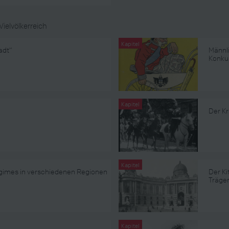
Vielvölkerreich
Kapitel
adt“
Männli
Konku
Kapitel
Der Kr
Kapitel
gimes in verschiedenen Regionen
Der Ki
Träge
Kapitel