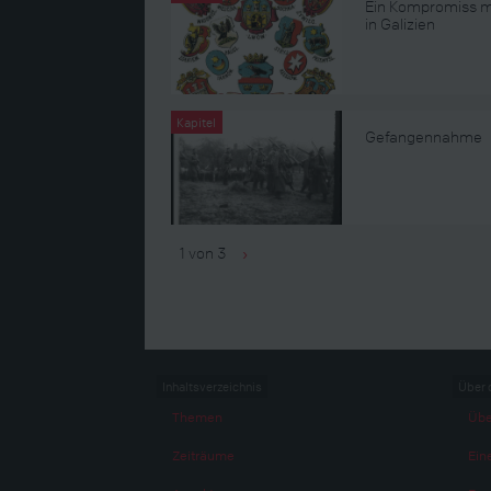
Ein Kompromiss mi
in Galizien
Kapitel
Gefangennahme
1 von 3
›
Inhaltsverzeichnis
Über 
Themen
Übe
Zeiträume
Eine