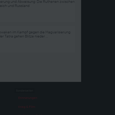
erung und Abweisung: Die Ruthenen zwischen
reich und Russland
lowaken im Kampf gegen die Magyarisierung:
er Tatra gehen Blitze nieder …
Sonderseiten
Erinnerungen
Krieg & Film