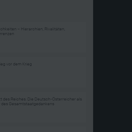
chkeiten – Hierarchien, Rivalitäten,
rrenzen
ieg vor dem Krieg
tt des Reiches: Die Deutsch-Österreicher als
r des Gesamtstaatgedankens