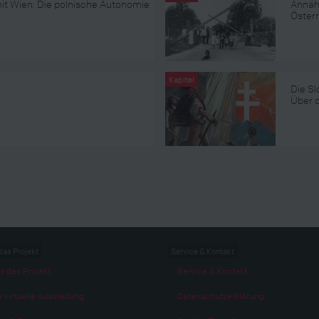
t Wien: Die polnische Autonomie
Annäh
Öster
Kapitel
Die S
Über d
das Projekt
Service & Kontakt
r das Projekt
Service & Kontakt
 virtuelle Ausstellung
Datenschutzerklärung