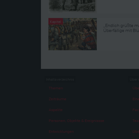
Kapitel
„Endlich grüßte m
Überfällige mit Bl
Inhaltsverzeichnis
Über 
Themen
Übe
Zeiträume
Eine
Aspekte
Fac
Personen, Objekte & Ereignissse
Te
Entwicklungen
Übe