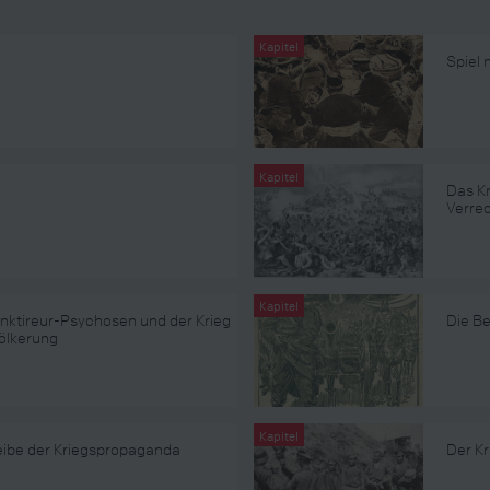
Kapitel
Spiel
Kapitel
Das Kr
Verre
Kapitel
anktireur-Psychosen und der Krieg
Die Be
völkerung
Kapitel
heibe der Kriegspropaganda
Der Kr