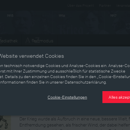
Über das Projekt
Partner
Veransta
1915
1916
1917
ediathek
Textmodus
Entwicklungen
Website verwendet Cookies
en technisch notwendige Cookies und Analyse-Cookies ein. Analyse-Co
rst mit Ihrer Zustimmung und ausschließlich für statistische Zwecke
Krieg als Lösung?
t. Details zu den einzelnen Cookies finden Sie in den „Cookie-Einstellu
Informationen finden Sie in unserer Datenschutzerklärung.
Besonders intellektuelle Kreise, Schriftsteller, Künstler,
usw. versprachen sich vom Krieg die Lösung vieler Probl
Cookie-Einstellungen
Alles akzep
hatte. Sie betrachteten den Waffengang als Katharsis, als 
Flucht aus einer geächteten und überdrüssig gewordenen
unlösbaren sozialen und nationalen Konflikten.
Der Krieg wurde als Aufbruch in eine neue, bessere Welt, 
Entfremdung gesehen, als frischer Wind, der dabei helfen s