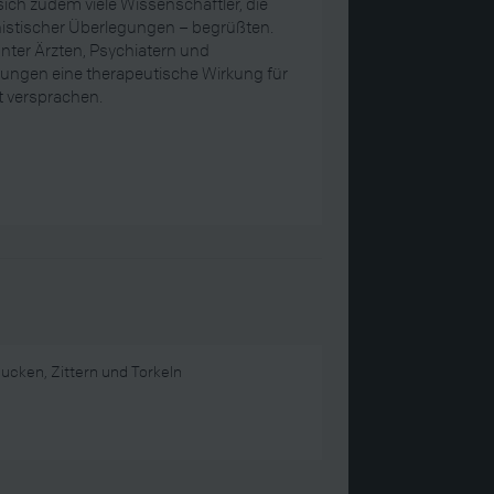
ch zudem viele Wissenschaftler, die
nistischer Überlegungen – begrüßten.
unter Ärzten, Psychiatern und
lungen eine therapeutische Wirkung für
t versprachen.
cken, Zittern und Torkeln