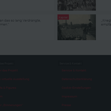
Kapitel
an das so lang Verdrängte,
„Krieg
umen.“
empfa
das Projekt
Service & Kontakt
r das Projekt
Service & Kontakt
 virtuelle Ausstellung
Datenschutzerklärung
ts & Figures
Cookie-Einstellungen
am
Impressum
r „Erinnerungen“
Presse