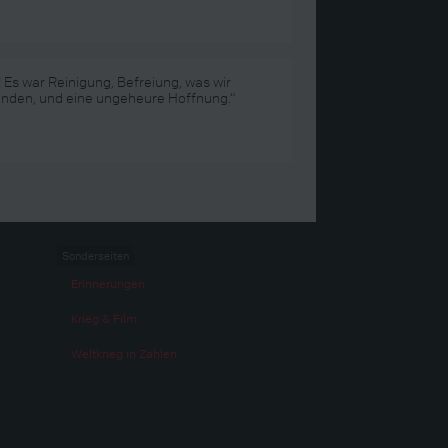
! Es war Reinigung, Befreiung, was wir
nden, und eine ungeheure Hoffnung.“
Sonderseiten
Erinnerungen
Krieg & Film
Weltkrieg in Zahlen