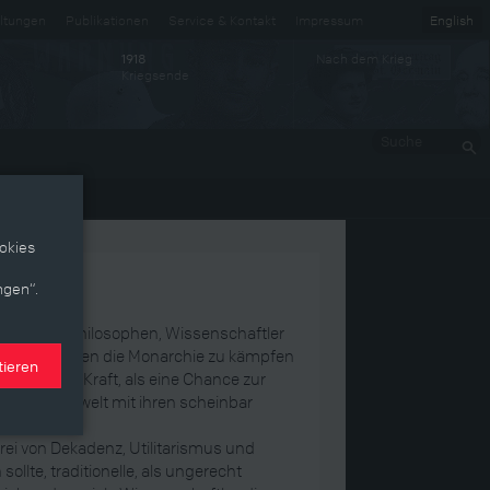
ltungen
Publikationen
Service & Kontakt
Impressum
English
Nach dem Krieg
1918
Kriegsende
Suche
okies
ngen“.
 Akademiker, Philosophen, Wissenschaftler
eme, mit denen die Monarchie zu kämpfen
tieren
reinigende Kraft, als eine Chance zur
 Vorkriegswelt mit ihren scheinbar
frei von Dekadenz, Utilitarismus und
ollte, traditionelle, als ungerecht