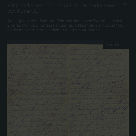
Feldpostkorrespondenz aus der Hinterlassenschaft
von Rupert L.
Auszug aus einer Serie von Feldpostbriefen von Rupert L. an seine
Ehefrau Monika L., verfasst im Zeitraum März 1915 bis August 1915
an diversen Orten des östlichen Kriegsschauplatzes
1 von 8
›