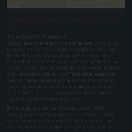
Feldpostbrief von Rupert L. an Monika L. vom 31. März 1915,
Seite 1f
Theure Gattin! 31. III. Abens. 15.
Soeben die Post erhalten von dier eine Karte vom 24 und
Brief vom 26. vom Wirt in Asten eine Karte und vom Herr
Bruder. Hoffendlich wird dich dieser Brief in besserer
Gesundheit antreffen dass auch einmal die Füße besser
werden. Gott sei Dank das doch die Kinder wieder gesund
sind wie ich es bin. Da kann die Franzi wieder sagen hat
Vater schrieben. sage sie soll mir auch einmal schreiben
dass kleine Ratschei. Du hast mir neulich geschrieben
wegen der Uhr die geht immer gut hat ihr noch nie was
gefehlt bin recht froh viele haben sich
jetzt eine gekauft sehr wenig waren zuerst hier hat mir
immer gut getaugt. Unser Blasl hat mir der Moax Michl
geschrieben ist ins Pferde Spital gekommen er hat ein
zähes Leben weil ers so lang aushält den es leben nur