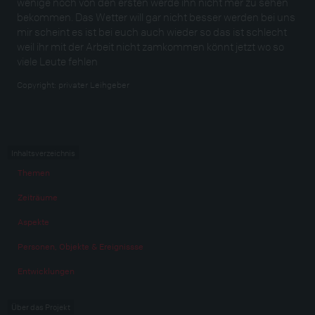
wenige noch von den ersten werde ihn nicht mer zu sehen
bekommen. Das Wetter will gar nicht besser werden bei uns
mir scheint es ist bei euch auch wieder so das ist schlecht
weil ihr mit der Arbeit nicht zamkommen könnt jetzt wo so
viele Leute fehlen
Copyright:
privater Leihgeber
Inhaltsverzeichnis
Themen
Zeiträume
Aspekte
Personen, Objekte & Ereignissse
Entwicklungen
Über das Projekt