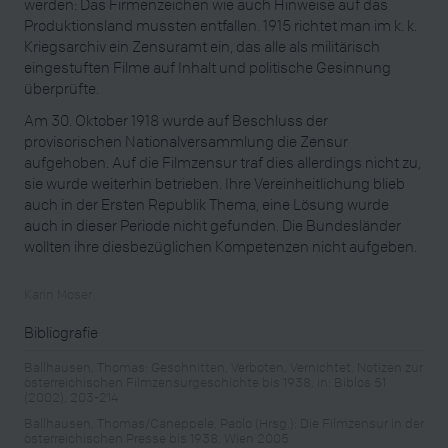
werden: Das Firmenzeichen wie auch Hinweise auf das
Produktionsland mussten entfallen. 1915 richtet man im k. k.
Kriegsarchiv ein Zensuramt ein, das alle als militärisch
eingestuften Filme auf Inhalt und politische Gesinnung
überprüfte.
Am 30. Oktober 1918 wurde auf Beschluss der
provisorischen Nationalversammlung die Zensur
aufgehoben. Auf die Filmzensur traf dies allerdings nicht zu,
sie wurde weiterhin betrieben. Ihre Vereinheitlichung blieb
auch in der Ersten Republik Thema, eine Lösung wurde
auch in dieser Periode nicht gefunden. Die Bundesländer
wollten ihre diesbezüglichen Kompetenzen nicht aufgeben.
Karin Moser
Bibliografie
Ballhausen, Thomas: Geschnitten, Verboten, Vernichtet. Notizen zur
österreichischen Filmzensurgeschichte bis 1938, in: Biblos 51
(2002), 203-214
Ballhausen, Thomas/Caneppele, Paolo (Hrsg.): Die Filmzensur in der
österreichischen Presse bis 1938, Wien 2005