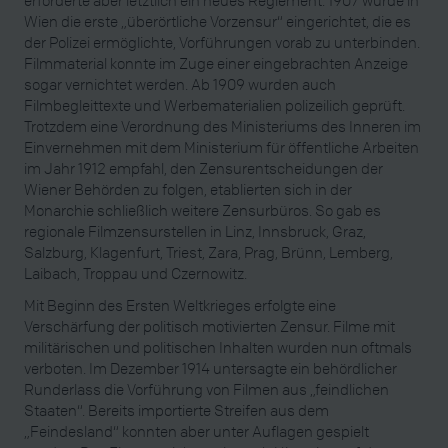
erforderte aber letztlich ein neues Reglement. 1907 wurde in
Wien die erste „überörtliche Vorzensur“ eingerichtet, die es
der Polizei ermöglichte, Vorführungen vorab zu unterbinden.
Filmmaterial konnte im Zuge einer eingebrachten Anzeige
sogar vernichtet werden. Ab 1909 wurden auch
Filmbegleittexte und Werbematerialien polizeilich geprüft.
Trotzdem eine Verordnung des Ministeriums des Inneren im
Einvernehmen mit dem Ministerium für öffentliche Arbeiten
im Jahr 1912 empfahl, den Zensurentscheidungen der
Wiener Behörden zu folgen, etablierten sich in der
Monarchie schließlich weitere Zensurbüros. So gab es
regionale Filmzensurstellen in Linz, Innsbruck, Graz,
Salzburg, Klagenfurt, Triest, Zara, Prag, Brünn, Lemberg,
Laibach, Troppau und Czernowitz.
Mit Beginn des Ersten Weltkrieges erfolgte eine
Verschärfung der politisch motivierten Zensur. Filme mit
militärischen und politischen Inhalten wurden nun oftmals
verboten. Im Dezember 1914 untersagte ein behördlicher
Runderlass die Vorführung von Filmen aus „feindlichen
Staaten“. Bereits importierte Streifen aus dem
„Feindesland“ konnten aber unter Auflagen gespielt