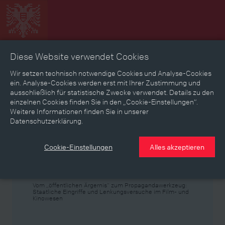
Diese Website verwendet Cookies
Zeitbild
Zeitreise
Landkarte
Erinnerungen
Wir setzen technisch notwendige Cookies und Analyse-Cookies
ein. Analyse-Cookies werden erst mit Ihrer Zustimmung und
ausschließlich für statistische Zwecke verwendet. Details zu den
Mediathek
Textmodus
einzelnen Cookies finden Sie in den „Cookie-Einstellungen“.
Weitere Informationen finden Sie in unserer
Themen
Zeiträume
Aspekte
Datenschutzerklärung.
Personen, Objekte & Ereignissse
Entwicklungen
Cookie-Einstellungen
Alles akzeptieren
Thema
Vom „öffentlichen Ärgernis“ zum Propagandawerkzeug:
Staatliche Eingriffe und Lenkungsversuche im Film- und
Kinowesen