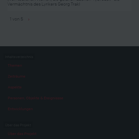
Vermächtnis des Lyrikers Georg Trakl
1 von 5
›
Inhaltsverzeichnis
Themen
Zeiträume
Aspekte
Personen, Objekte & Ereignissse
Entwicklungen
Über das Projekt
Über das Projekt