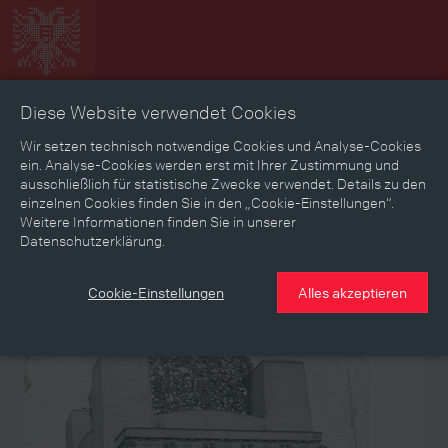
Diese Website verwendet Cookies
Zeitbild
Zeitreise
Landkarte
Erinnerungen
Wir setzen technisch notwendige Cookies und Analyse-Cookies
ein. Analyse-Cookies werden erst mit Ihrer Zustimmung und
ausschließlich für statistische Zwecke verwendet. Details zu den
Mediathek
Textmodus
einzelnen Cookies finden Sie in den „Cookie-Einstellungen“.
Weitere Informationen finden Sie in unserer
Themen
Zeiträume
Aspekte
Datenschutzerklärung.
Personen, Objekte & Ereignissse
Entwicklungen
Cookie-Einstellungen
Alles akzeptieren
Aspekt