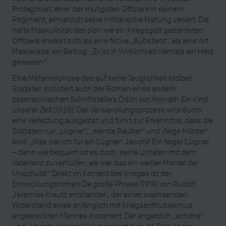
Protagonist, einer der mutigsten Offiziere in seinem
Regiment, allmählich seine militärische Haltung verliert. Die
harte Maskulinität des sich wie ein Kriegsgott gebärdeten
Offiziers erweist sich als eine fiktive „Substanz“, als eine Art
Maskerade, ein Betrug: „Er ist in Wirklichkeit niemals ein Held
gewesen.“
Eine Metamorphose des auf seine Tauglichkeit stolzen
Soldaten schildert auch der Roman eines andern
österreichischen Schriftstellers Ödön von Horváth
Ein Kind
unserer Zeit
(1928). Der Verwandlungsprozess wird durch
eine Verletzung ausgelöst und führt zur Erkenntnis, dass die
Soldaten nur „Lügner“, „elende Räuber“ und „feige Mörder“
sind: „Was war ich für ein Lügner! Jawohl! Ein feiger Lügner
– denn wie bequem ist es doch, seine Untaten mit dem
Vaterland zu verhüllen, als wär das ein weißer Mantel der
Unschuld!“ Direkt im Kontext des Krieges ist der
Entwicklungsroman
Die große Phrase
(1919) von Rudolf
Jeremias Kreutz entstanden, der einen wachsenden
Widerstand eines anfänglich mit Kriegsenthusiasmus
angesteckten Mannes inszeniert. Der angeblich „schöne“