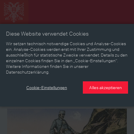
Diese Website verwendet Cookies
Zeitbild
Zeitreise
Landkarte
Erinnerungen
Wir setzen technisch notwendige Cookies und Analyse-Cookies
ein. Analyse-Cookies werden erst mit Ihrer Zustimmung und
ausschließlich für statistische Zwecke verwendet. Details zu den
Mediathek
Textmodus
einzelnen Cookies finden Sie in den „Cookie-Einstellungen“.
Weitere Informationen finden Sie in unserer
Themen
Zeiträume
Aspekte
Datenschutzerklärung.
Personen, Objekte & Ereignissse
Entwicklungen
Cookie-Einstellungen
Alles akzeptieren
Thema
Kapitel
Kapitel
Kapitel
Kapitel
Kapitel
Kapitel
Kapitel
Kapitel
Monika Szczepaniak