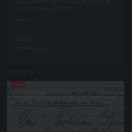
Zensurkarte der k. k. Polizeidirektion
in Wien, August 1913
Partner
Filmarchiv Austria
Copyright
Filmarchiv Austria
Verwendet bei
Thema
Vom „öffentlichen Ärgernis“ zum
Propagandawerkzeug: Staatliche Eingriffe und
Lenkungsversuche im Film- und Kinowesen