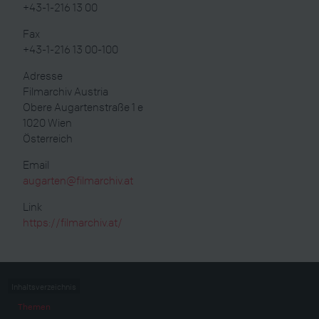
+43-1-216 13 00
Fax
+43-1-216 13 00-100
Adresse
Filmarchiv Austria
Obere Augartenstraße 1 e
1020
Wien
Österreich
Email
augarten@filmarchiv.at
Link
https://filmarchiv.at/
Inhaltsverzeichnis
Themen