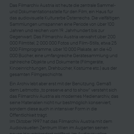
Das Filmarchiv Austria ist heute die zentrale Sammel-
und Dokumentationsstelle für den Film, ein Haus für
das audiovisuelle Kulturerbe Österreichs. Die vielfältigen
Sammlungen umspannen eine Periode von über 100
Jahren und reichen vom 19. Jahrhundert bis zur
Gegenwart. Das Filmarchiv Austria verwahrt über 200
000 Filmtitel, 2 000 000 Fotos und Film-Stills, etwa 25
000 Filmprogramme, über 10 000 Plakate, an die 40
000 Bücher, eine umfangreiche Gerätesammlung und
zahlreiche Objekte und Dokumente (Filmgeräte,
Kinoeinrichtungen, Drehbücher, Kostüme etc.) aus der
gesamten Filmgeschichte.
Ein Archiv lebt aber erst mit der Benützung. Gemäß
dem Leitmotto „to preserve and to show“ versteht sich
das Filmarchiv Austria als modernes Medienarchiv, das
seine Materialien nicht nur bestmöglich konserviert,
sondern diese auch in intensiver Form in die
Öffentlichkeit trägt.
Im Oktober 1997 hat das Filmarchiv Austria mit dem
Audiovisuellen Zentrum Wien im Augarten seinen
neuen Hauptstandort eröffnet. Im Audiovisuellen