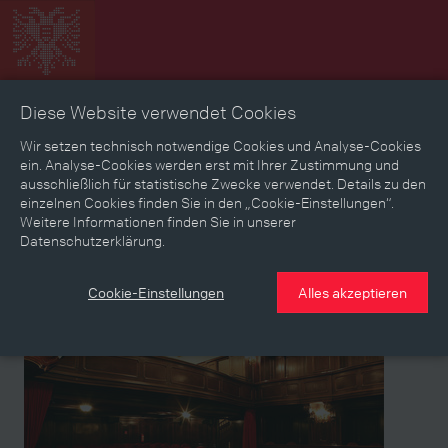
Diese Website verwendet Cookies
Zeitbild
Zeitreise
Landkarte
Erinnerungen
Wir setzen technisch notwendige Cookies und Analyse-Cookies
ein. Analyse-Cookies werden erst mit Ihrer Zustimmung und
ausschließlich für statistische Zwecke verwendet. Details zu den
Mediathek
Textmodus
einzelnen Cookies finden Sie in den „Cookie-Einstellungen“.
Weitere Informationen finden Sie in unserer
Themen
Zeiträume
Aspekte
Datenschutzerklärung.
Personen, Objekte & Ereignissse
Entwicklungen
Cookie-Einstellungen
Alles akzeptieren
Partner