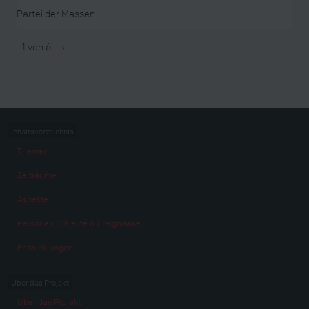
Partei der Massen
1 von 6
›
Inhaltsverzeichnis
Themen
Zeiträume
Aspekte
Personen, Objekte & Ereignissse
Entwicklungen
Über das Projekt
Über das Projekt