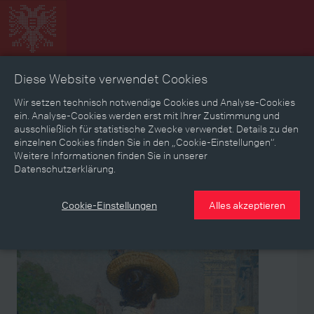
Diese Website verwendet Cookies
Zeitbild
Zeitreise
Landkarte
Erinnerungen
Wir setzen technisch notwendige Cookies und Analyse-Cookies
ein. Analyse-Cookies werden erst mit Ihrer Zustimmung und
ausschließlich für statistische Zwecke verwendet. Details zu den
Mediathek
Textmodus
einzelnen Cookies finden Sie in den „Cookie-Einstellungen“.
Weitere Informationen finden Sie in unserer
Themen
Zeiträume
Aspekte
Datenschutzerklärung.
Personen, Objekte & Ereignissse
Entwicklungen
Cookie-Einstellungen
Alles akzeptieren
Aspekt