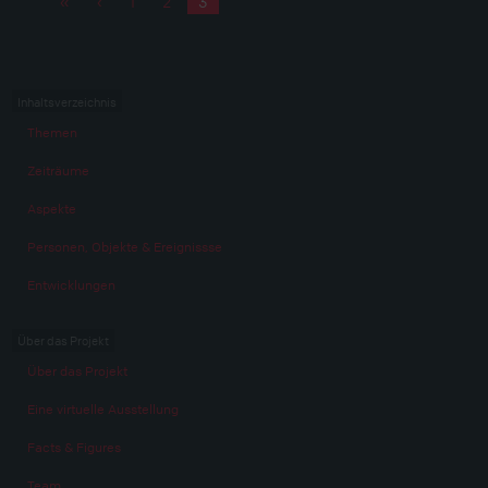
«
‹
1
2
3
Seiten
Inhaltsverzeichnis
Themen
Zeiträume
Aspekte
Personen, Objekte & Ereignissse
Entwicklungen
Über das Projekt
Über das Projekt
Eine virtuelle Ausstellung
Facts & Figures
Team