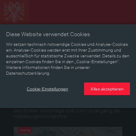
Diese Website verwendet Cookies
Zeitbild
Zeitreise
Landkarte
Erinnerungen
Wir setzen technisch notwendige Cookies und Analyse-Cookies
ein. Analyse-Cookies werden erst mit Ihrer Zustimmung und
ausschließlich für statistische Zwecke verwendet. Details zu den
Mediathek
Textmodus
einzelnen Cookies finden Sie in den „Cookie-Einstellungen“.
Weitere Informationen finden Sie in unserer
Themen
Zeiträume
Aspekte
Datenschutzerklärung.
Personen, Objekte & Ereignissse
Entwicklungen
Cookie-Einstellungen
Alles akzeptieren
Themen
Gesammelte Themen – Informieren Sie sich in
den Texten und Erzählungen zur Geschichte
des Ersten Weltkriegs und zum Untergang der
Habsburgermonarchie.
Thema