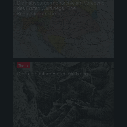
Die Habsburgermonarchie am Vorabend
des Ersten Weltkriegs: Eine
Bestandsaufnahme
Thema
Die Feldpost im Ersten Weltkrieg