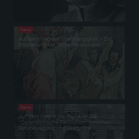
Thema
Auf dem Weg zur Unabhängigkeit – Die
Entstehung der Tschechoslowakei
Thema
Auf dem Weg in die Republik: Die
"Österreichische Revolution" zwischen
Rätebewegung und Realpolitik