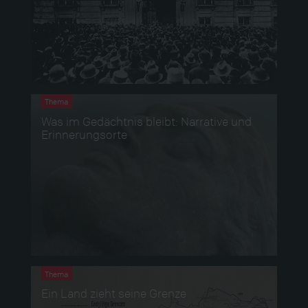
Thema
Was im Gedächtnis bleibt: Narrative und
Erinnerungsorte
Thema
Ein Land zieht seine Grenze