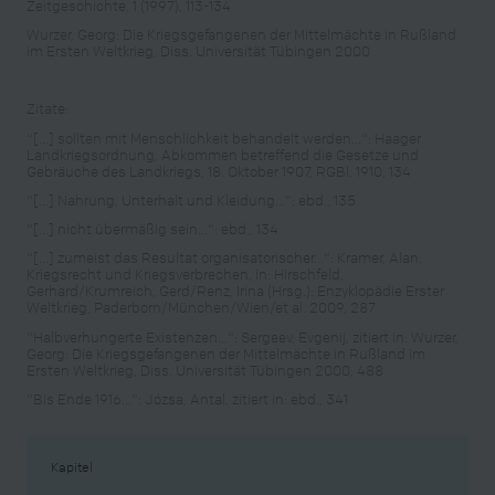
Zeitgeschichte, 1 (1997), 113-134
Wurzer, Georg: Die Kriegsgefangenen der Mittelmächte in Rußland
im Ersten Weltkrieg, Diss. Universität Tübingen 2000
Zitate:
"[...] sollten mit Menschlichkeit behandelt werden...": Haager
Landkriegsordnung, Abkommen betreffend die Gesetze und
Gebräuche des Landkriegs, 18. Oktober 1907, RGBl. 1910, 134
"[...] Nahrung, Unterhalt und Kleidung...": ebd., 135
"[...] nicht übermäßig sein...": ebd., 134
"[...] zumeist das Resultat organisatorischer...": Kramer, Alan:
Kriegsrecht und Kriegsverbrechen, in: Hirschfeld,
Gerhard/Krumreich, Gerd/Renz, Irina (Hrsg.): Enzyklopädie Erster
Weltkrieg, Paderborn/München/Wien/et al. 2009, 287
"Halbverhungerte Existenzen...": Sergeev, Evgenij, zitiert in: Wurzer,
Georg: Die Kriegsgefangenen der Mittelmächte in Rußland im
Ersten Weltkrieg, Diss. Universität Tübingen 2000, 488
"Bis Ende 1916...": Józsa, Antal, zitiert in: ebd., 341
Kapitel