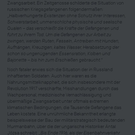
Zwangsarbeit. Ein Zeitgenosse schilderte die Situation von
russischen Kriegsgefangenen folgendermaßen:
„
Halbverhungerte Existenzen ohne Schutz ihrer Interessen,
Schwerstarbeit, unmenschliche physische und seelische
Qualen – das verschleißt die Kräfte der Gefangenen und
führt zu ihrem Tod. Um die Gefangenen zur Arbeit zu
zwingen, werden Ruten, Fesseln, Antreiben mit Hunden,
Aufhängen, Kreuzigen, kaltes Wasser, Herabsetzung der
schon so ungenügenden Essensration, Kolben und
Bajonette – bis hin zum Erschießen gebraucht.
“
Noch fataler erwies sich die Situation der in Russland
inhaftierten Soldaten. Auch hier waren es die
Nahrungsmittelknappheit, die sich insbesondere mit der
Revolution 1917 verschärfte, Misshandlungen durch das
Wachpersonal, medizinische Vernachlässigung und
übermäßige Zwangsarbeit unter oftmals extremen
klimatischen Bedingungen, die Tausende Gefangene das
Leben kostete. Eine unrühmliche Bekanntheit erlangte
beispielsweise der Bau der militärstrategisch bedeutenden
Murmanbahn, über die der ungarische Historiker Antal
Józsa schreibt: „
Bis Ende 1916, als der Eisenbahnverkehr