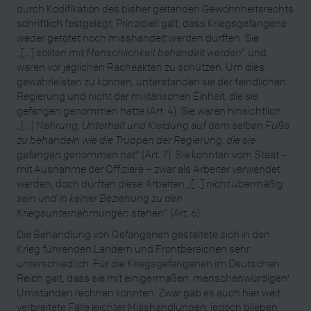
durch Kodifikation des bisher geltenden Gewohnheitsrechts
schriftlich festgelegt. Prinzipiell galt, dass Kriegsgefangene
weder getötet noch misshandelt werden durften. Sie
„[...]
sollten mit Menschlichkeit behandelt werden
“ und
waren vor jeglichen Racheakten zu schützen. Um dies
gewährleisten zu können, unterstanden sie der feindlichen
Regierung und nicht der militärischen Einheit, die sie
gefangen genommen hatte (Art. 4). Sie waren hinsichtlich
„[...]
Nahrung, Unterhalt und Kleidung auf dem selben Fuße
zu behandeln wie die Truppen der Regierung, die sie
gefangen genommen hat
“ (Art. 7). Sie konnten vom Staat –
mit Ausnahme der Offiziere – zwar als Arbeiter verwendet
werden, doch durften diese Arbeiten „[...]
nicht übermäßig
sein und in keiner Beziehung zu den
Kriegsunternehmungen stehen
“ (Art. 6).
Die Behandlung von Gefangenen gestaltete sich in den
Krieg führenden Ländern und Frontbereichen sehr
unterschiedlich. Für die Kriegsgefangenen im Deutschen
Reich galt, dass sie mit einigermaßen ‚menschenwürdigen‘
Umständen rechnen konnten. Zwar gab es auch hier weit
verbreitete Fälle leichter Misshandlungen, jedoch blieben