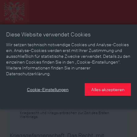
Diese Website verwendet Cookies
Zeitbild
Zeitreise
Landkarte
Erinnerungen
Wir setzen technisch notwendige Cookies und Analyse-Cookies
ein. Analyse-Cookies werden erst mit Ihrer Zustimmung und
ausschließlich für statistische Zwecke verwendet. Details zu den
Mediathek
Textmodus
einzelnen Cookies finden Sie in den „Cookie-Einstellungen“.
Weitere Informationen finden Sie in unserer
Themen
Zeiträume
Aspekte
Datenschutzerklärung.
Personen, Objekte & Ereignissse
Entwicklungen
Cookie-Einstellungen
Alles akzeptieren
Thema
Kriegsrecht und Kriegsverbrechen zur Zeit des Ersten
Weltkriegs
Kriegsgefangenschaft. Das Recht, mit