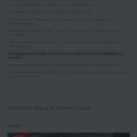
Das Kriegsvölkerrecht. Genese einer Verrechtlichung
Der Erste Weltkrieg und das geltende Kriegsrecht
Die Westfront. Franktireur-Psychosen und der Krieg gegen die
Zivilbevölkerung
Russlands „innere Feinde“. Jüdische und deutsche Minderheiten an
der Ostfront
Die Kriegsverbrechen der k. u. k. Armee. Zwischen Soldateska und
Standgericht
Kriegsgefangenschaft. Das Recht, mit „Menschlichkeit behandelt zu
werden“
Verbotene Kriegsmittel: Dumdum-Geschosse und Giftgaseinsatz
Die Leipziger Prozesse (1921-1927). Zwischen nationaler Schande und
juristischer Farce
Inhalte mit Bezug zu diesem Kapitel
Aspekt
Aspekt