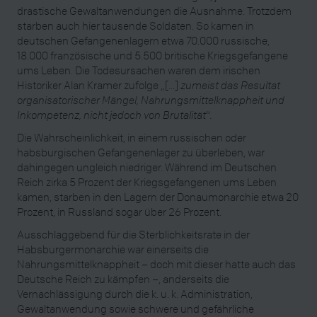
drastische Gewaltanwendungen die Ausnahme. Trotzdem
starben auch hier tausende Soldaten. So kamen in
deutschen Gefangenenlagern etwa 70.000 russische,
18.000 französische und 5.500 britische Kriegsgefangene
ums Leben. Die Todesursachen waren dem irischen
Historiker Alan Kramer zufolge „[...]
zumeist das Resultat
organisatorischer Mängel, Nahrungsmittelknappheit und
Inkompetenz, nicht jedoch von Brutalität
“.
Die Wahrscheinlichkeit, in einem russischen oder
habsburgischen Gefangenenlager zu überleben, war
dahingegen ungleich niedriger. Während im Deutschen
Reich zirka 5 Prozent der Kriegsgefangenen ums Leben
kamen, starben in den Lagern der Donaumonarchie etwa 20
Prozent, in Russland sogar über 26 Prozent.
Ausschlaggebend für die Sterblichkeitsrate in der
Habsburgermonarchie war einerseits die
Nahrungsmittelknappheit – doch mit dieser hatte auch das
Deutsche Reich zu kämpfen –, anderseits die
Vernachlässigung durch die k. u. k. Administration,
Gewaltanwendung sowie schwere und gefährliche