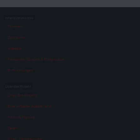
Inhaltsverzeichnis
Themen
Zeiträume
Aspekte
Personen, Objekte & Ereignissse
Entwicklungen
Über das Projekt
Über das Projekt
Eine virtuelle Ausstellung
Facts & Figures
Team
Über „Erinnerungen“