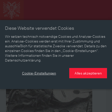
Diese Website verwendet Cookies
Zeitbild
Zeitreise
Landkarte
Erinnerungen
Wir setzen technisch notwendige Cookies und Analyse-Cookies
ein. Analyse-Cookies werden erst mit Ihrer Zustimmung und
ausschließlich für statistische Zwecke verwendet. Details zu den
Mediathek
Textmodus
einzelnen Cookies finden Sie in den „Cookie-Einstellungen“.
Weitere Informationen finden Sie in unserer
Themen
Zeiträume
Aspekte
Datenschutzerklärung.
Personen, Objekte & Ereignissse
Entwicklungen
Cookie-Einstellungen
Alles akzeptieren
Aspekt