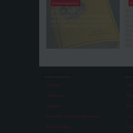
Erinnerungsstück
E
Album mit
V
Feldpostkorrespondenzen
a
aus der Hinterlassenschaft
von Gabriele Sonderwald
Inhaltsverzeichnis
Über 
Themen
Übe
Zeiträume
Eine
Aspekte
Fac
Personen, Objekte & Ereignissse
Te
Entwicklungen
Übe