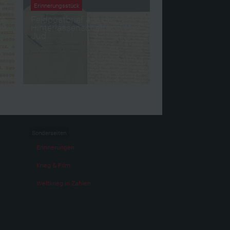
Erinnerungsstück
te
Feldpostbrief aus der
ht
Hinterlassenschaft von Max
Jud
Sonderseiten
Erinnerungen
Krieg & Film
Weltkrieg in Zahlen