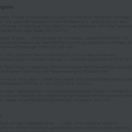
iografie
erle, Christa: Entzweite Beziehungen? Zur Feldpost der beiden Weltkriege
en- und geschlechtergeschichtlicher Perspektive, in: Veit Didczuneit/Jens
t/Thomas Jander (Hrsg.): Schreiben im Krieg. Schreiben vom Krieg. Feldpost
alter der Weltkriege, Essen 2011, 241-252
erle, Christa: „… wirf Ihnen alles hin und schau, dass Du fortkommst.“ Die
post eines Paares in der Geschlechter(un)ordnung des Ersten Weltkriegs, in:
orische Anthropologie (1998), 6/3, 431-458
it, Ulrike: Zwischen Ehe und Männerbund. Emotionale und sexuelle
ehungsmuster im Zweiten Weltkrieg, in: Werkstatt Geschichte (1999) 22, 61
h, Peter (Hrsg.): Kriegsalltag. Die Rekonstruktion des Kriegsalltages als Auf
historischen Forschung und Friedenserziehung, Stuttgart 1989
an-Glück, Ines: Liebe in Zeiten des Krieges. Die Feldpostkorrespondenz ein
er Ehepaares (1917/18), in: ÖGL (2012), 56/3, 231–246
m, Margit: Lebenszeichen und Liebesbeweise aus dem Ersten Weltkrieg. Zur
utung von Feldpost und Briefschreiben am Beispiel der Korrespondenz ein
en Paares. Unveröffentlichte Diplomarbeit, Universität Wien 1992
e:
 die durch das Kriegsgeschehen ...“: Jureit, Ulrike: Zwischen Ehe und
erbund. Emotionale und sexuelle Beziehungsmuster im Zweiten Weltkrieg, 
statt Geschichte (1999) 22, 62