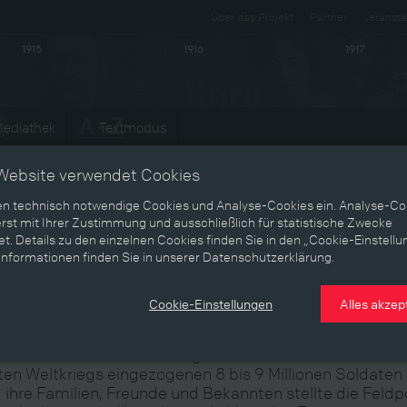
Über das Projekt
Partner
Veransta
1915
1916
1917
ediathek
Textmodus
Entwicklungen
Website verwendet Cookies
en technisch notwendige Cookies und Analyse-Cookies ein. Analyse-Co
rst mit Ihrer Zustimmung und ausschließlich für statistische Zwecke
t. Details zu den einzelnen Cookies finden Sie in den „Cookie-Einstellu
er Dialog zwischen Front und
Informationen finden Sie in unserer Datenschutzerklärung.
eimat
Cookie-Einstellungen
Alles akzep
 die aufseiten der Habsburgermonarchie im Verlauf des
ten Weltkriegs eingezogenen 8 bis 9 Millionen Soldaten
 ihre Familien, Freunde und Bekannten stellte die Feldp