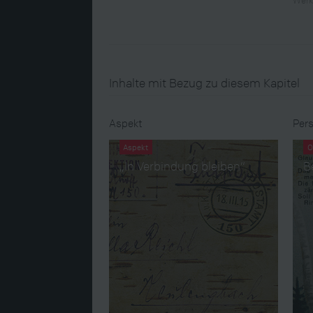
Inhalte mit Bezug zu diesem Kapitel
Aspekt
Pers
Aspekt
O
„In Verbindung bleiben“
B