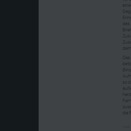
eine
Gege
Erin
des 
Brie
Zuku
Zus
dem 
Das 
beto
Bind
Auf
so d
äuße
herz
Fami
zus
die 
Ines