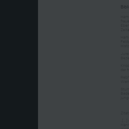
Bibl
Hämm
frau
Eber
Zeit
Hämm
Feld
Hist
Jure
Bezi
Knoc
der 
Rebh
Wien
Stur
Bede
jung
Zitat
„[…]
Männ
Werk