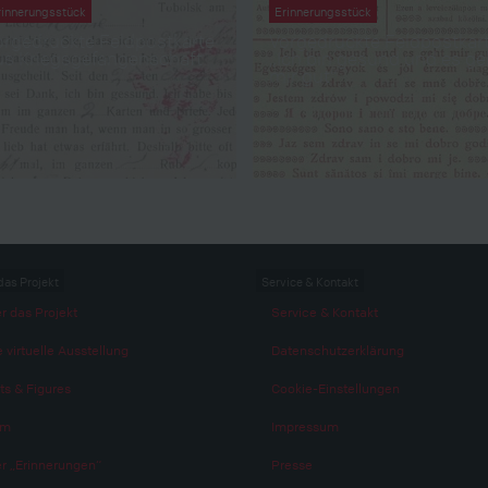
rinnerungsstück
Erinnerungsstück
orgedruckte Feldpostkarte
Vorgedruckte Feldpostkar
us Kriegsgefangenschaft
„Ich bin gesund und es ge
mir gut“
das Projekt
Service & Kontakt
r das Projekt
Service & Kontakt
 virtuelle Ausstellung
Datenschutzerklärung
ts & Figures
Cookie-Einstellungen
am
Impressum
r „Erinnerungen“
Presse