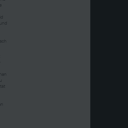
e
id
 und
nach
t
n
 man
zu
tät
an