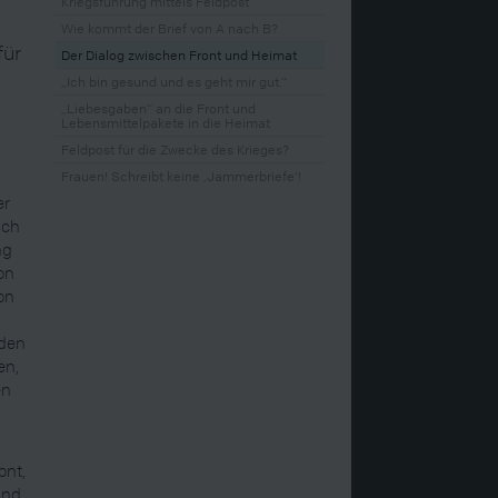
Kriegsführung mittels Feldpost
Wie kommt der Brief von A nach B?
für
Der Dialog zwischen Front und Heimat
„Ich bin gesund und es geht mir gut.“
„Liebesgaben“ an die Front und
Lebensmittelpakete in die Heimat
Feldpost für die Zwecke des Krieges?
Frauen! Schreibt keine ‚Jammerbriefe‘!
er
uch
ng
on
on
 den
en,
en
ont,
und