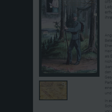
oft
Leb
erh
ihr
Ange
Bete
Ehem
Heim
als 
nich
‚ban
den 
Ges
Part
eine
und 
In e
Schi
vor 