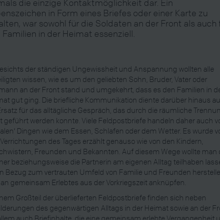
mals die einzige Kontaktmöglichkeit dar. Ein
enszeichen in Form eines Briefes oder einer Karte zu
alten, war sowohl für die Soldaten an der Front als auch 
e Familien in der Heimat essenziell.
sichts der ständigen Ungewissheit und Anspannung wollten alle
iligten wissen, wie es um den geliebten Sohn, Bruder, Vater oder
ann an der Front stand und umgekehrt, dass es den Familien in d
at gut ging. Die briefliche Kommunikation diente darüber hinaus a
Ersatz für das alltägliche Gespräch, das durch die räumliche Trennu
t geführt werden konnte. Viele Feldpostbriefe handeln daher auch v
alen‘ Dingen wie dem Essen, Schlafen oder dem Wetter. Es wurde v
Verrichtungen des Tages erzählt genauso wie von den Kindern,
chwistern, Freunden und Bekannten. Auf diesem Wege wollte man
ner beziehungsweise die Partnerin am eigenen Alltag teilhaben lass
n Bezug zum vertrauten Umfeld von Familie und Freunden herstell
an gemeinsam Erlebtes aus der Vorkriegszeit anknüpfen.
inem Großteil der überlieferten Feldpostbriefe finden sich neben
lderungen des gegenwärtigen Alltags in der Heimat sowie an der Fr
allem auch Briefinhalte, die eine gemeinsam erlebte Vergangenheit 