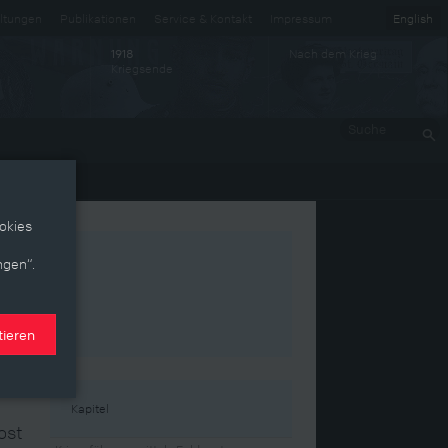
ltungen
Publikationen
Service & Kontakt
Impressum
English
Nach dem Krieg
1918
Kriegsende
Suche
okies
ngen“.
tieren
Kapitel
ost