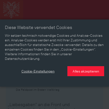
Diese Website verwendet Cookies
Zeitbild
Zeitreise
Landkarte
Erinnerungen
Wir setzen technisch notwendige Cookies und Analyse-Cookies
ein. Analyse-Cookies werden erst mit Ihrer Zustimmung und
ausschließlich für statistische Zwecke verwendet. Details zu den
Mediathek
Textmodus
einzelnen Cookies finden Sie in den „Cookie-Einstellungen“.
Weitere Informationen finden Sie in unserer
Themen
Zeiträume
Aspekte
Datenschutzerklärung.
Personen, Objekte & Ereignissse
Entwicklungen
Cookie-Einstellungen
Alles akzeptieren
Thema
Die Feldpost im Ersten Weltkrieg
„Liebesgaben“ an die Front und