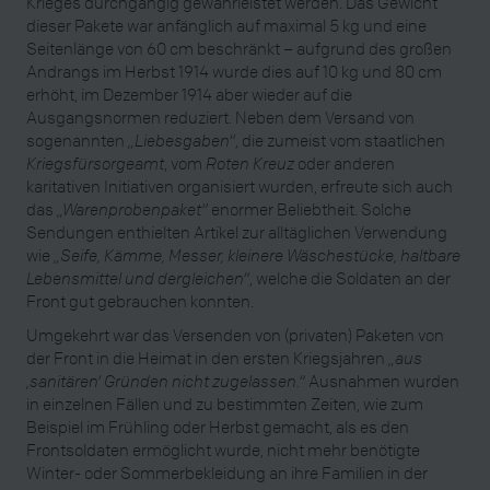
Krieges durchgängig gewährleistet werden. Das Gewicht
dieser Pakete war anfänglich auf maximal 5 kg und eine
Seitenlänge von 60 cm beschränkt – aufgrund des großen
Andrangs im Herbst 1914 wurde dies auf 10 kg und 80 cm
erhöht, im Dezember 1914 aber wieder auf die
Ausgangsnormen reduziert. Neben dem Versand von
sogenannten
„Liebesgaben“
, die zumeist vom staatlichen
Kriegsfürsorgeamt
, vom
Roten Kreuz
oder anderen
karitativen Initiativen organisiert wurden, erfreute sich auch
das
„Warenprobenpaket“
enormer Beliebtheit. Solche
Sendungen enthielten Artikel zur alltäglichen Verwendung
wie
„Seife, Kämme, Messer, kleinere Wäschestücke, haltbare
Lebensmittel und dergleichen“
, welche die Soldaten an der
Front gut gebrauchen konnten.
Umgekehrt war das Versenden von (privaten) Paketen von
der Front in die Heimat in den ersten Kriegsjahren
„aus
‚sanitären‘ Gründen nicht zugelassen.“
Ausnahmen wurden
in einzelnen Fällen und zu bestimmten Zeiten, wie zum
Beispiel im Frühling oder Herbst gemacht, als es den
Frontsoldaten ermöglicht wurde, nicht mehr benötigte
Winter- oder Sommerbekleidung an ihre Familien in der