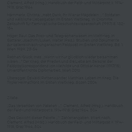
Clement, Alfred (Hrsg.): Handbuch der Feld- und Militärpost II. 1914-
1918, Graz 1964
Hämmerle, Christa: „Habt Dank, Ihr Wiener Mägdelein …“ Soldaten
und weibliche Liebesgaben im Ersten Weltkrieg, in: L’Homme.
Zeitschrift für Feministische Geschichtswissenschaft (1997) 8, 132-
154
Höger, Paul: Das Post- und Telegraphenwesen im Weltkrieg, in:
Gatterer, Joachim/Lukan, Walter (Red.): Studien und Dokumente
zur österreichisch-ungarischen Feldpost im Ersten Weltkrieg, Bd. 1,
Wien 1989, 23-54
Rebhan-Glück, Ines: „Wenn wir nur glücklich wieder beisammen
wären …“ Der Krieg, der Frieden und die Liebe am Beispiel der
Feldpostkorrespondenz von Mathilde und Ottokar Hanzel (1917/18),
Unveröffentlichte Diplomarbeit, Wien 2010
Überegger, Oswald/Rettenwander, Matthias: Leben im Krieg. Die
Tiroler Heimatfront im Ersten Weltkrieg, Bozen 2004
Zitate:
„Das Versenden von Paketen ...“: Clement, Alfred (Hrsg.): Handbuch
der Feld- und Militärpost II. 1914-1918, Graz 1964, 504
„Das Gewicht dieser Pakete …“: Zahlenangaben, zitiert nach:
Clement, Alfred (Hrsg.): Handbuch der Feld- und Militärpost II. 1914-
1918, Graz 1964, 504