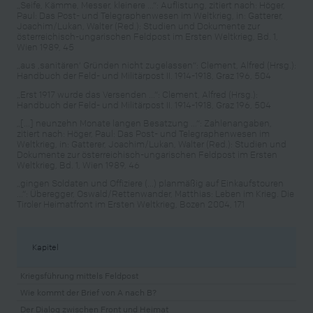
„Seife, Kämme, Messer, kleinere ...“: Auflistung, zitiert nach: Höger,
Paul: Das Post- und Telegraphenwesen im Weltkrieg, in: Gatterer,
Joachim/Lukan, Walter (Red.): Studien und Dokumente zur
österreichisch-ungarischen Feldpost im Ersten Weltkrieg, Bd. 1,
Wien 1989, 45
„aus ‚sanitären‘ Gründen nicht zugelassen“: Clement, Alfred (Hrsg.):
Handbuch der Feld- und Militärpost II. 1914-1918, Graz 196, 504
„Erst 1917 wurde das Versenden ...“: Clement, Alfred (Hrsg.):
Handbuch der Feld- und Militärpost II. 1914-1918, Graz 196, 504
„[…] neunzehn Monate langen Besatzung …“: Zahlenangaben,
zitiert nach: Höger, Paul: Das Post- und Telegraphenwesen im
Weltkrieg, in: Gatterer, Joachim/Lukan, Walter (Red.): Studien und
Dokumente zur österreichisch-ungarischen Feldpost im Ersten
Weltkrieg, Bd. 1, Wien 1989, 46
„gingen Soldaten und Offiziere (...) planmäßig auf Einkaufstouren
...“: Überegger, Oswald/Rettenwander, Matthias: Leben im Krieg. Die
Tiroler Heimatfront im Ersten Weltkrieg, Bozen 2004, 171
Kapitel
Kriegsführung mittels Feldpost
Wie kommt der Brief von A nach B?
Der Dialog zwischen Front und Heimat