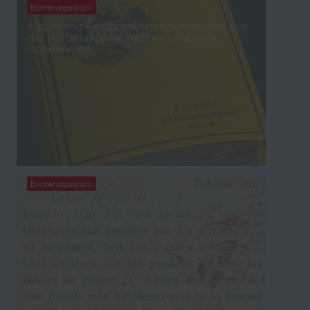
Erinnerungsstück
Album mit Feldpostkorrespondenzen aus
der Hinterlassenschaft von Gabriele
Sonderwald
Erinnerungsstück
Vorgedruckte Feldpostkarte aus
Kriegsgefangenschaft