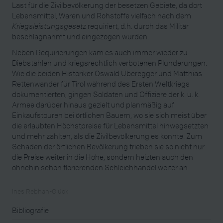
Last für die Zivilbevölkerung der besetzen Gebiete, da dort
Lebensmittel, Waren und Rohstoffe vielfach nach dem
Kriegsleistungsgesetz
requiriert, d.h. durch das Militär
beschlagnahmt und eingezogen wurden.
Neben Requirierungen kam es auch immer wieder zu
Diebstählen und kriegsrechtlich verbotenen Plünderungen.
Wie die beiden Historiker Oswald Überegger und Matthias
Rettenwander für Tirol während des Ersten Weltkriegs
dokumentierten, gingen Soldaten und Offiziere der k. u. k.
Armee darüber hinaus gezielt und planmäßig auf
Einkaufstouren bei örtlichen Bauern, wo sie sich meist über
die erlaubten Höchstpreise für Lebensmittel hinwegsetzten
und mehr zahlten, als die Zivilbevölkerung es konnte. Zum
Schaden der örtlichen Bevölkerung trieben sie so nicht nur
die Preise weiter in die Höhe, sondern heizten auch den
ohnehin schon florierenden Schleichhandel weiter an.
Ines Rebhan-Glück
Bibliografie