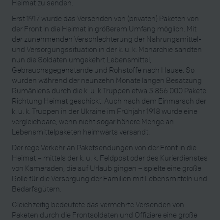
Heimat zu senden.
Erst 1917 wurde das Versenden von (privaten) Paketen von
der Front in die Heimat in größerem Umfang möglich. Mit
der zunehmenden Verschlechterung der Nahrungsmittel-
und Versorgungssituation in der k. u. k. Monarchie sandten
nun die Soldaten umgekehrt Lebensmittel,
Gebrauchsgegenstände und Rohstoffe nach Hause. So
wurden während der neunzehn Monate langen Besatzung
Rumäniens durch die k. u. k Truppen etwa 3.856.000 Pakete
Richtung Heimat geschickt. Auch nach dem Einmarsch der
k. u. k. Truppen in der Ukraine im Frühjahr 1918 wurde eine
vergleichbare, wenn nicht sogar höhere Menge an
Lebensmittelpaketen heimwärts versandt.
Der rege Verkehr an Paketsendungen von der Front in die
Heimat – mittels der k. u. k. Feldpost oder des Kurierdienstes
von Kameraden, die auf Urlaub gingen – spielte eine große
Rolle für die Versorgung der Familien mit Lebensmitteln und
Bedarfsgütern.
Gleichzeitig bedeutete das vermehrte Versenden von
Paketen durch die Frontsoldaten und Offiziere eine große