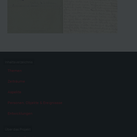
Inhaltsverzeichnis
Themen
Zeiträume
Aspekte
Personen, Objekte & Ereignissse
Entwicklungen
Über das Projekt