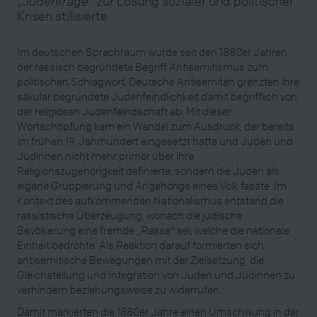
„
Judenfrage
“ zur Lösung sozialer und politischer
Krisen stilisierte.
Im deutschen Sprachraum wurde seit den 1880er Jahren
der rassisch begründete Begriff
Antisemitismus
zum
politischen Schlagwort. Deutsche Antisemiten grenzten ihre
säkular begründete Judenfeindlichkeit damit begrifflich von
der religiösen Judenfeindschaft ab. Mit dieser
Wortschöpfung kam ein Wandel zum Ausdruck, der bereits
im frühen 19. Jahrhundert eingesetzt hatte und Juden und
Jüdinnen nicht mehr primär über ihre
Religionszugehörigkeit definierte, sondern die Juden als
eigene Gruppierung und Angehörige eines Volk fasste. Im
Kontext des aufkommenden Nationalismus entstand die
rassistische Überzeugung, wonach die jüdische
Bevölkerung eine fremde „
Rasse
“ sei, welche die nationale
Einheit bedrohte. Als Reaktion darauf formierten sich
antisemitische Bewegungen mit der Zielsetzung, die
Gleichstellung und Integration von Juden und Jüdinnen zu
verhindern beziehungsweise zu widerrufen.
Damit markierten die 1880er Jahre einen Umschwung in der