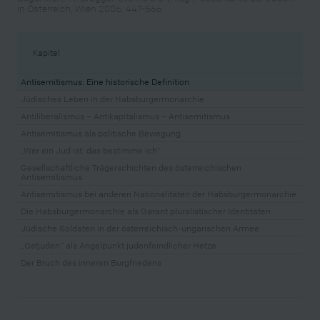
in Österreich, Wien 2006, 447-566
Kapitel
Antisemitismus: Eine historische Definition
Jüdisches Leben in der Habsburgermonarchie
Antiliberalismus – Antikapitalismus – Antisemitismus
Antisemitismus als politische Bewegung
„Wer ein Jud ist, das bestimme ich“
Gesellschaftliche Trägerschichten des österreichischen
Antisemitismus
Antisemitismus bei anderen Nationalitäten der Habsburgermonarchie
Die Habsburgermonarchie als Garant pluralistischer Identitäten
Jüdische Soldaten in der österreichisch-ungarischen Armee
„Ostjuden“ als Angelpunkt judenfeindlicher Hetze
Der Bruch des inneren Burgfriedens