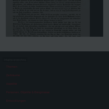
Inhaltsverzeichnis
Themen
Zeiträume
Aspekte
Personen, Objekte & Ereignissse
Entwicklungen