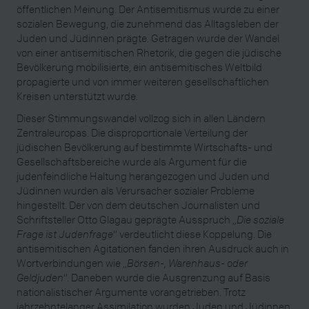
öffentlichen Meinung. Der Antisemitismus wurde zu einer
sozialen Bewegung, die zunehmend das Alltagsleben der
Juden und Jüdinnen prägte. Getragen wurde der Wandel
von einer antisemitischen Rhetorik, die gegen die jüdische
Bevölkerung mobilisierte, ein antisemitisches Weltbild
propagierte und von immer weiteren gesellschaftlichen
Kreisen unterstützt wurde.
Dieser Stimmungswandel vollzog sich in allen Ländern
Zentraleuropas. Die disproportionale Verteilung der
jüdischen Bevölkerung auf bestimmte Wirtschafts- und
Gesellschaftsbereiche wurde als Argument für die
judenfeindliche Haltung herangezogen und Juden und
Jüdinnen wurden als Verursacher sozialer Probleme
hingestellt. Der von dem deutschen Journalisten und
Schriftsteller Otto Glagau geprägte Ausspruch „
Die soziale
Frage ist Judenfrage
“ verdeutlicht diese Koppelung. Die
antisemitischen Agitationen fanden ihren Ausdruck auch in
Wortverbindungen wie „
Börsen-, Warenhaus- oder
Geldjuden
“. Daneben wurde die Ausgrenzung auf Basis
nationalistischer Argumente vorangetrieben. Trotz
jahrzehntelanger Assimilation wurden Juden und Jüdinnen