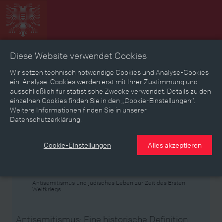
Diese Website verwendet Cookies
Zeitbild
Zeitreise
Landkarte
Erinnerungen
Wir setzen technisch notwendige Cookies und Analyse-Cookies
ein. Analyse-Cookies werden erst mit Ihrer Zustimmung und
ausschließlich für statistische Zwecke verwendet. Details zu den
Mediathek
Textmodus
einzelnen Cookies finden Sie in den „Cookie-Einstellungen“.
Weitere Informationen finden Sie in unserer
Themen
Zeiträume
Aspekte
Datenschutzerklärung.
Personen, Objekte & Ereignissse
Entwicklungen
Cookie-Einstellungen
Alles akzeptieren
Thema
Antisemitismus und jüdisches Leben zur Zeit des Ersten
Weltkriegs
Antisemitismus: Eine historische Definition