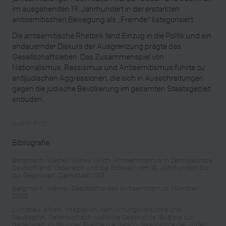
im ausgehenden 19. Jahrhundert in der erstarkten
antisemitischen Bewegung als „Fremde“ kategorisiert.
Die antisemitische Rhetorik fand Einzug in die Politik und ein
andauernder Diskurs der Ausgrenzung prägte das
Gesellschaftsleben. Das Zusammenspiel von
Nationalismus, Rassismus und Antisemitismus führte zu
antijüdischen Aggressionen, die sich in Ausschreitungen
gegen die jüdische Bevölkerung im gesamten Staatsgebiet
entluden.
Judith Fritz
Bibliografie
Bergmann, Werner/Wyrwa, Ulrich: Antisemitismus in Zentraleuropa.
Deutschland, Österreich und die Schweiz vom 18. Jahrhundert bis
zur Gegenwart, Darmstadt 2011
Bergmann, Werner: Geschichte des Antisemitismus, München
2002
Lichtblau, Albert: Integration, Vernichtungsversuche und
Neubeginn. Österreichisch-jüdische Geschichte 1848 bis zur
Gegenwart, in: Brugger, Eveline u.a. (Hrsg.): Geschichte der Juden