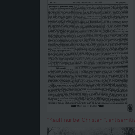
"Kauft nur bei Christen!", antisemit