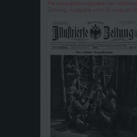
Panzerplattenwalzwerk der Witzkowit
Zeitung, Ausgabe vom 15. August 19