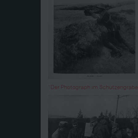
"Der Photograph im Schützengraben";