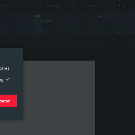
ltungen
Publikationen
Service & Kontakt
Impressum
English
Nach dem Krieg
1918
Kriegsende
Suche
okies
ngen“.
tieren