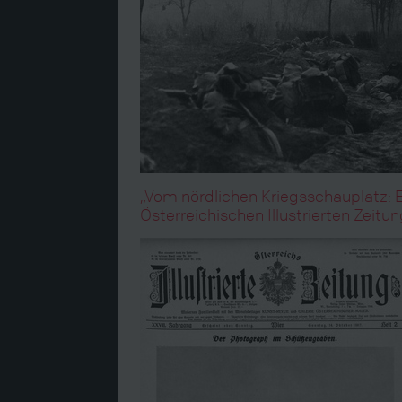
„Vom nördlichen Kriegsschauplatz: E
Österreichischen Illustrierten Zeit