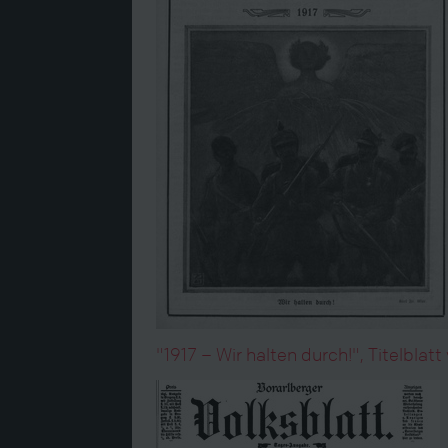
"1917 – Wir halten durch!", Titelbla