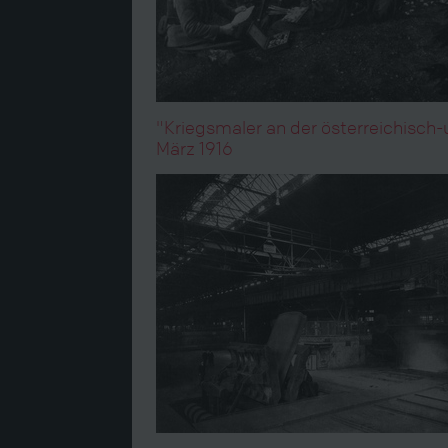
"Kriegsmaler an der österreichisch-
März 1916