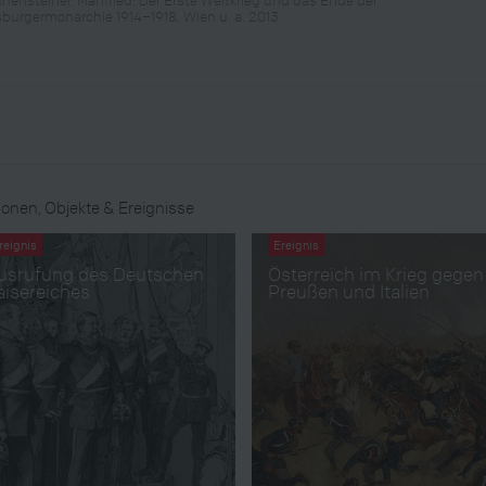
burgermonarchie 1914–1918, Wien u. a. 2013
onen, Objekte & Ereignisse
reignis
Ereignis
usrufung des Deutschen
Österreich im Krieg gegen
aisereiches
Preußen und Italien