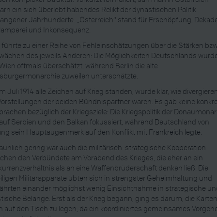
rn ein sich überlebt habendes Relikt der dynastischen Politik
angener Jahrhunderte. „Österreich“ stand für Erschöpfung, Dekad
lamperei und Inkonsequenz.
 führte zu einer Reihe von Fehleinschätzungen über die Stärken bzw
ächen des jeweils Anderen: Die Möglichkeiten Deutschlands wurd
Wien oftmals überschätzt, während Berlin die alte
sburgermonarchie zuweilen unterschätzte.
im Juli 1914 alle Zeichen auf Krieg standen, wurde klar, wie divergiere
Vorstellungen der beiden Bündnispartner waren. Es gab keine konkr
rachen bezüglich der Kriegsziele: Die Kriegspolitik der Donaumona
auf Serbien und den Balkan fokussiert, während Deutschland von
ng sein Hauptaugenmerk auf den Konflikt mit Frankreich legte.
aunlich gering war auch die militärisch-strategische Kooperation
chen den Verbündete am Vorabend des Krieges, die eher an ein
urrenzverhältnis als an eine Waffenbrüderschaft denken ließ. Die
iligen Militärapparate übten sich in strengster Geheimhaltung und
hrten einander möglichst wenig Einsichtnahme in strategische u
stische Belange. Erst als der Krieg begann, ging es darum, die Karte
n auf den Tisch zu legen, da ein koordiniertes gemeinsames Vorgeh