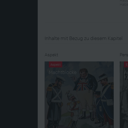
Habs
Inhalte mit Bezug zu diesem Kapitel
Aspekt
Pers
Aspekt
E
Machtblöcke
A
K