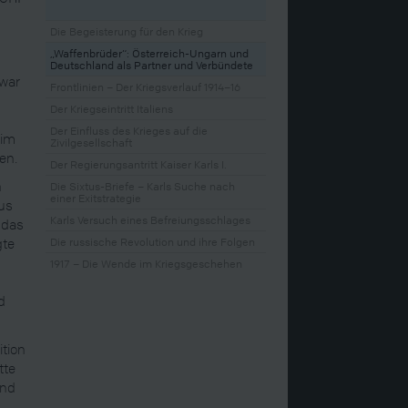
Die Begeisterung für den Krieg
„Waffenbrüder“: Österreich-Ungarn und
Deutschland als Partner und Verbündete
 war
Frontlinien – Der Kriegsverlauf 1914–16
Der Kriegseintritt Italiens
Der Einfluss des Krieges auf die
 im
Zivilgesellschaft
en.
Der Regierungsantritt Kaiser Karls I.
n
Die Sixtus-Briefe – Karls Suche nach
einer Exitstrategie
mus
Karls Versuch eines Befreiungsschlages
 das
gte
Die russische Revolution und ihre Folgen
1917 – Die Wende im Kriegsgeschehen
d
ition
tte
und