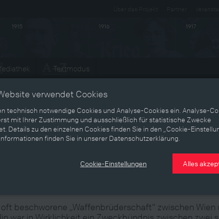
Über das Projekt
Partner
Veransta
1915
1916
1917
ediathek
Textmodus
Entwicklungen
Website verwendet Cookies
en technisch notwendige Cookies und Analyse-Cookies ein. Analyse-Co
rst mit Ihrer Zustimmung und ausschließlich für statistische Zwecke
t. Details zu den einzelnen Cookies finden Sie in den „Cookie-Einstellu
Waffenbrüder“: Österreich-Ungarn
Informationen finden Sie in unserer Datenschutzerklärung.
nd Deutschland als Partner und
Cookie-Einstellungen
Alles akzep
erbündete
 oft beschworene „Waffenbrüderschaft“ zwischen Wien
lin war in Wirklichkeit ein Zweckbündnis zwischen zwei 