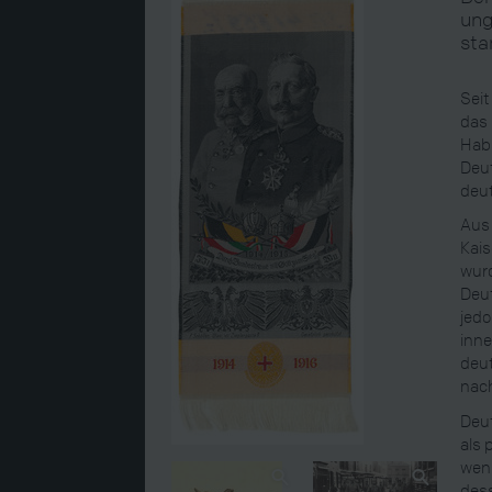
ung
sta
Seit
das 
Hab
Deut
deu
Aus 
Kais
wurd
Deut
jedo
inne
deu
nach
Deut
als 
weni
dess