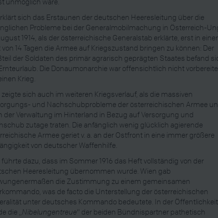
st unmöglich wäre.
rklärt sich das Erstaunen der deutschen Heeresleitung über die
änglichen Probleme bei der Generalmobilmachung in Österreich-Un
ugust 1914, als der österreichische Generalstab erklärte, erst in eine
t von 14 Tagen die Armee auf Kriegszustand bringen zu können: Der
teil der Soldaten des primär agrarisch geprägten Staates befand si
Ernteurlaub. Die Donaumonarchie war offensichtlich nicht vorbereite
einen Krieg.
 zeigte sich auch im weiteren Kriegsverlauf, als die massiven
sorgungs- und Nachschubprobleme der österreichischen Armee u
 der Verwaltung im Hinterland in Bezug auf Versorgung und
schub zutage traten. Die anfänglich wenig glücklich agierende
rreichische Armee geriet v. a. an der Ostfront in eine immer größere
ngigkeit von deutscher Waffenhilfe.
 führte dazu, dass im Sommer 1916 das Heft vollständig von der
tschen Heeresleitung übernommen wurde. Wien gab
wungenermaßen die Zustimmung zu einem gemeinsamen
kommando, was de facto die Unterstellung der österreichischen
ralität unter deutsches Kommando bedeutete. In der Öffentlichkei
e die „
Nibelungentreue
“ der beiden Bündnispartner pathetisch