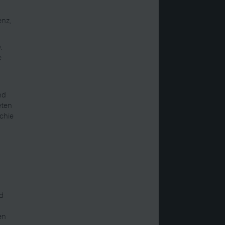
enz,
.
e
nd
eten
rchie
nd
n
en