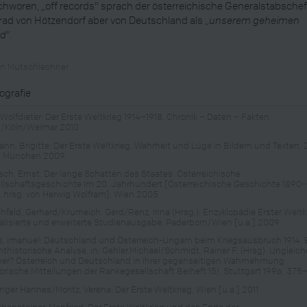
hworen, „off records“ sprach der österreichische Generalstabsche
ad von Hötzendorf aber von Deutschland als „
unserem geheimen
nd
“.
in Mutschlechner
iografie
 Wolfdieter: Der Erste Weltkrieg 1914–1918. Chronik – Daten – Fakten,
/Köln/Weimar 2010
nn, Brigitte: Der Erste Weltkrieg. Wahrheit und Lüge in Bildern und Texten, 
., München 2009
sch, Ernst: Der lange Schatten des Staates. Österreichische
llschaftsgeschichte im 20. Jahrhundert [Österreichische Geschichte 1890
, hrsg. von Herwig Wolfram], Wien 2005
chfeld, Gerhard/Krumeich, Gerd/Renz, Irina (Hrsg.): Enzyklopädie Erster Weltk
alisierte und erweiterte Studienausgabe, Paderborn/Wien [u.a.] 2009
s, Imanuel: Deutschland und Österreich-Ungarn beim Kriegsausbruch 1914. 
thistorische Analyse, in: Gehler,Michael/Schmidt, Rainer F. (Hrsg): Ungleich
ner? Österreich und Deutschland in ihrer gegenseitigen Wahrnehmung
torische Mitteilungen der Rankegesellschaft Beiheft 15), Stuttgart 1996, 37
inger Hannes/Moritz, Verena: Der Erste Weltkrieg, Wien [u.a.] 2011
hensteiner, Manfried: Der Erste Weltkrieg und das Ende der