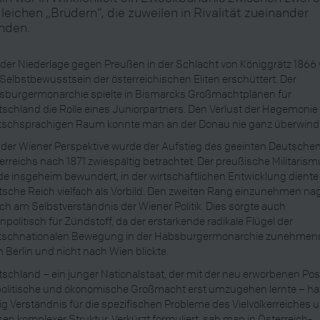
leichen „Brüdern“, die zuweilen in Rivalität zueinander
nden.
 der Niederlage gegen Preußen in der Schlacht von Königgrätz 1866
Selbstbewusstsein der österreichischen Eliten erschüttert. Der
sburgermonarchie spielte in Bismarcks Großmachtplänen für
schland die Rolle eines Juniorpartners. Den Verlust der Hegemonie
tschsprachigen Raum konnte man an der Donau nie ganz überwind
der Wiener Perspektive wurde der Aufstieg des geeinten Deutsche
erreichs nach 1871 zwiespältig betrachtet: Der preußische Militaris
e insgeheim bewundert, in der wirtschaftlichen Entwicklung diente
sche Reich vielfach als Vorbild. Den zweiten Rang einzunehmen na
ch am Selbstverständnis der Wiener Politik. Dies sorgte auch
npolitisch für Zündstoff, da der erstarkende radikale Flügel der
tschnationalen Bewegung in der Habsburgermonarchie zunehmen
 Berlin und nicht nach Wien blickte.
schland – ein junger Nationalstaat, der mit der neu erworbenen Pos
politische und ökonomische Großmacht erst umzugehen lernte – ha
g Verständnis für die spezifischen Probleme des Vielvölkerreiches 
en komplexer Struktur. Verkürzt formuliert, sah man in Österreich-