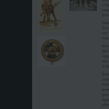
Unga
verg
Sch
Dies
Schw
von 
Hab
Als 
die 
Absp
war 
Anfa
Erst
zwis
Konk
jewe
gewä
logi
offe