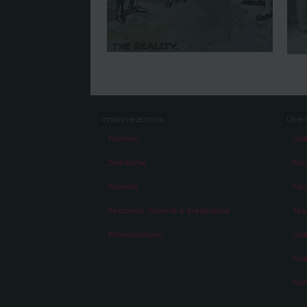
Inhaltsverzeichnis
Über 
Themen
Übe
Zeiträume
Eine
Aspekte
Fac
Personen, Objekte & Ereignissse
Te
Entwicklungen
Übe
Aus
Sch