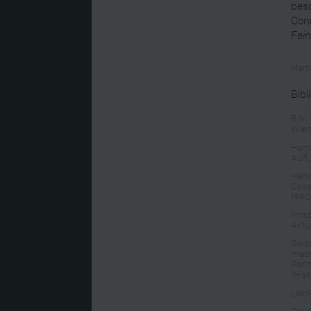
besc
Conr
Fei
Mart
Bibl
Bihl,
Wien
Hama
Aufl
Hani
Gese
1990
Hirs
Aktu
Geis
mach
Part
(His
Leid
Rauc