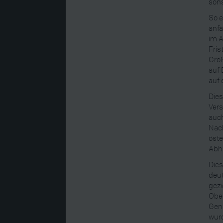
son
So e
anf
im A
Fris
Groß
auf 
auf 
Dies
Ver
auch
Nach
öste
Abhä
Dies
deu
gez
Ober
Gene
wurd