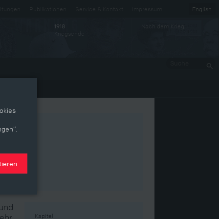
ltungen
Publikationen
Service & Kontakt
Impressum
English
Nach dem Krieg
1918
Kriegsende
Suche
okies
ngen“.
tieren
 und
sehr
Kapitel