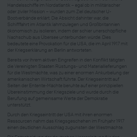
Handelsschiffe im Nordatlantik – egal ob in militärischer
oder ziviler Mission – wurden zum Ziel deutscher U-
Bootverbände erklärt. Die Absicht dahinter war, die
Schifffahrt im Atlantik lahmzulegen und Großbritannien
ökonomisch zu isolieren, indem der schier unerschöpfliche
Nachschub aus Übersee unterbunden würde. Dies
bedeutete eine Provokation für die USA, die im April 1917 mit
der Kriegserklärung an Berlin antworteten.
Bereits vor ihrem aktiven Eingreifen in den Konflikt tätigten
die Vereinigten Staaten Rüstungs- und Materiallieferungen
für die Westmächte, was zu einer enormen Ankurbelung der
amerikanischen Wirtschaft führte. Der Kriegseintritt auf
Seiten der Entente-Mächte beruhte auf einer prinzipiellen
Übereinstimmung der Kriegsziele und wurde durch die
Berufung auf gemeinsame Werte der Demokratie
unterstützt.
Durch den Kriegseintritt der USA mit ihren enormen
Ressourcen nahm das Kriegsgeschehen im Frühjahr 1917
einen deutlichen Ausschlag zugunsten der Westmächte.
Die Entscheidung der deutschen Heeresleitung für den