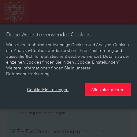
Diese Website verwendet Cookies
Zeitbild
Zeitreise
Landkarte
Erinnerungen
Wir setzen technisch notwendige Cookies und Analyse-Cookies
ein. Analyse-Cookies werden erst mit Ihrer Zustimmung und
ausschließlich für statistische Zwecke verwendet. Details zu den
Mediathek
Textmodus
einzelnen Cookies finden Sie in den „Cookie-Einstellungen“.
Weitere Informationen finden Sie in unserer
Themen
Zeiträume
Aspekte
Datenschutzerklärung.
Personen, Objekte & Ereignissse
Entwicklungen
Cookie-Einstellungen
Alles akzeptieren
Thema
Der Krieg und seine Folgen
1917 – Die Wende im Kriegsgeschehen