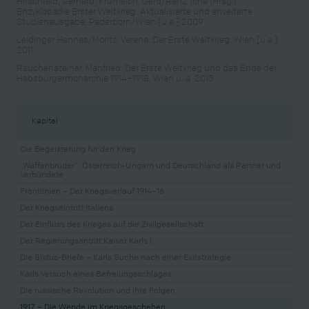
Hirschfeld, Gerhard/Krumeich, Gerd/Renz, Irina (Hrsg.):
Enzyklopädie Erster Weltkrieg. Aktualisierte und erweiterte
Studienausgabe, Paderborn/Wien [u.a.] 2009
Leidinger Hannes/Moritz, Verena: Der Erste Weltkrieg, Wien [u.a.]
2011
Rauchensteiner, Manfried: Der Erste Weltkrieg und das Ende der
Habsburgermonarchie 1914–1918, Wien u. a. 2013
Kapitel
Die Begeisterung für den Krieg
„Waffenbrüder“: Österreich-Ungarn und Deutschland als Partner und
Verbündete
Frontlinien – Der Kriegsverlauf 1914–16
Der Kriegseintritt Italiens
Der Einfluss des Krieges auf die Zivilgesellschaft
Der Regierungsantritt Kaiser Karls I.
Die Sixtus-Briefe – Karls Suche nach einer Exitstrategie
Karls Versuch eines Befreiungsschlages
Die russische Revolution und ihre Folgen
1917 – Die Wende im Kriegsgeschehen