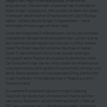
begann der Krieg mittlerweile globale Dimensionen
anzunehmen: Die kolonialen Interessen der Großmächte
traten in den Vordergrund. Hier wurden vor allem die vitalen
Interessen des Britischen Empires berührt, das in Europa
selbst – anders als die übrigen Kriegsparteien – keine
territorialen Forderungen erhoben hatte.
Eines der Kriegsziele Großbritanniens war es, die kolonialen
Aspirationen Deutschlands einzudämmen. London plante
die Übernahme der deutschen Kolonien in Afrika. Weiters
traten Territorien des Osmanischen Reiches im Nahen
Osten in den britischen Blickwinkel, da das Vereinigte
Königreich seine Position am Suezkanal verstärken wollte.
Der türkische Sultan war ein Verbündeter der Mittelmächte
und stand traditionell in gutem Einvernehmen mit Wien und
Berlin. Beide leisteten mit wechselndem Erfolg Waffenhilfe
in den Konflikten mit Großbritannien in Palästina und im
Zweistromland.
Ein weiterer Frontbereich tat sich mit dem Seekrieg
zwischen der deutschen und britischen Marine auf. Hier
kam es zur Eskalation, als die Mittelmächte am 1. Februar
1917 den unbegrenzten U-Bootkrieg ausriefen. Sämtliche