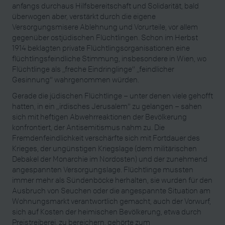
anfangs durchaus Hilfsbereitschaft und Solidarität, bald
überwogen aber, verstärkt durch die eigene
Versorgungsmisere Ablehnung und Vorurteile, vor allem
gegenüber ostjüdischen Flüchtlingen. Schon im Herbst
1914 beklagten private Flüchtlingsorganisationen eine
flüchtlingsfeindliche Stimmung, insbesondere in Wien, wo
Flüchtlinge als „freche Eindringlinge“ „feindlicher
Gesinnung“ wahrgenommen würden.
Gerade die jüdischen Flüchtlinge – unter denen viele gehofft
hatten, in ein „irdisches Jerusalem“ zu gelangen – sahen
sich mit heftigen Abwehrreaktionen der Bevölkerung
konfrontiert, der Antisemitismus nahm zu. Die
Fremdenfeindlichkeit verschärfte sich mit Fortdauer des
Krieges, der ungünstigen Kriegslage (dem militärischen
Debakel der Monarchie im Nordosten) und der zunehmend
angespannten Versorgungslage. Flüchtlinge mussten
immer mehr als Sündenböcke herhalten, sie wurden für den
Ausbruch von Seuchen oder die angespannte Situation am
Wohnungsmarkt verantwortlich gemacht, auch der Vorwurf,
sich auf Kosten der heimischen Bevölkerung, etwa durch
Preistreiberei, zu bereichern, gehörte zum