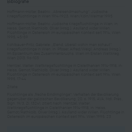
Bibliografie
Hoffmann-Holter, Beatrix: „Abreisendmachung“. Jüdische
Kriegsflüchtlinge in Wien 1914-1923, Wien/Köln/Weimar 1995
Hoffmann-Holter, Beatrix: Jüdische Kriegsflüchtlinge in Wien, in:
Heiss, Gernot/Rathkolb, Oliver (Hrsg.): Asylland wider Willen.
Flüchtlinge in Österreich im europäischen Kontext seit 1914, Wien
1995, 45-59
Kohlbauer-Fritz, Gabriele: „Elend, überall wohin man schaut“.
Kriegsflüchtlinge in Wien, in: Pfoser, Alfred/Weigl, Andreas (Hrsg.):
Im Epizentrum des Zusammenbruchs. Wien im Ersten Weltkrieg,
Wien 2013, 96-103
Mentzel, Walter: Weltkriegsflüchtlinge in Cisleithanien 1914-1918, in:
Heiss, Gernot/Rathkolb, Oliver (Hrsg.): Asylland wider Willen.
Flüchtlinge in Österreich im europäischen Kontext seit 1914, Wien
1995, 17-44
Zitate:
Flüchtlinge als „freche Eindringlinge“: Verhalten der Bevölkerung
gegenüber der galizischen Bevölkerung, 20. 6. 1915, AVA, MdI, Präs.,
Sign. 19/3, Zl. 13241, zitiert nach: Mentzel, Walter:
Weltkriegsflüchtlinge in Cisleithanien 1914-1918, in: Heiss,
Gernot/Rathkolb, Oliver (Hrsg.): Asylland wider Willen. Flüchtlinge in
Österreich im europäischen Kontext seit 1914, Wien 1995, 23