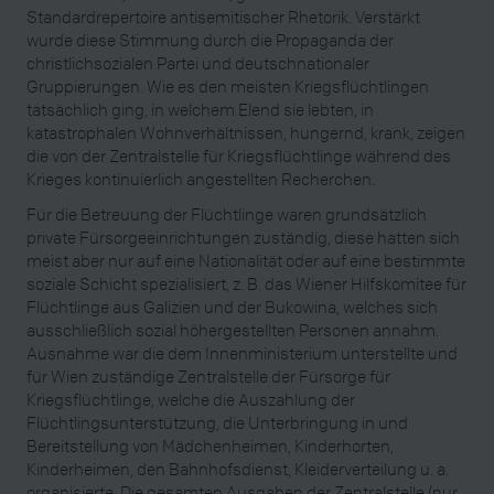
Standardrepertoire antisemitischer Rhetorik. Verstärkt
wurde diese Stimmung durch die Propaganda der
christlichsozialen Partei und deutschnationaler
Gruppierungen. Wie es den meisten Kriegsflüchtlingen
tatsächlich ging, in welchem Elend sie lebten, in
katastrophalen Wohnverhältnissen, hungernd, krank, zeigen
die von der Zentralstelle für Kriegsflüchtlinge während des
Krieges kontinuierlich angestellten Recherchen.
Für die Betreuung der Flüchtlinge waren grundsätzlich
private Fürsorgeeinrichtungen zuständig, diese hatten sich
meist aber nur auf eine Nationalität oder auf eine bestimmte
soziale Schicht spezialisiert, z. B. das Wiener Hilfskomitee für
Flüchtlinge aus Galizien und der Bukowina, welches sich
ausschließlich sozial höhergestellten Personen annahm.
Ausnahme war die dem Innenministerium unterstellte und
für Wien zuständige Zentralstelle der Fürsorge für
Kriegsflüchtlinge, welche die Auszahlung der
Flüchtlingsunterstützung, die Unterbringung in und
Bereitstellung von Mädchenheimen, Kinderhorten,
Kinderheimen, den Bahnhofsdienst, Kleiderverteilung u. a.
organisierte. Die gesamten Ausgaben der Zentralstelle (nur