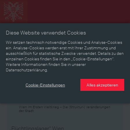
Diese Website verwendet Cookies
Zeitbild
Zeitreise
Landkarte
Erinnerungen
Wir setzen technisch notwendige Cookies und Analyse-Cookies
ein. Analyse-Cookies werden erst mit Ihrer Zustimmung und
ausschließlich für statistische Zwecke verwendet. Details zu den
Mediathek
Textmodus
einzelnen Cookies finden Sie in den „Cookie-Einstellungen“.
Weitere Informationen finden Sie in unserer
Themen
Zeiträume
Aspekte
Datenschutzerklärung.
Personen, Objekte & Ereignissse
Entwicklungen
Cookie-Einstellungen
Alles akzeptieren
Thema
Wien im Ersten Weltkrieg – Die (Struktur-) Veränderungen
der Stadt
„Flüchtlingslager“ Wien