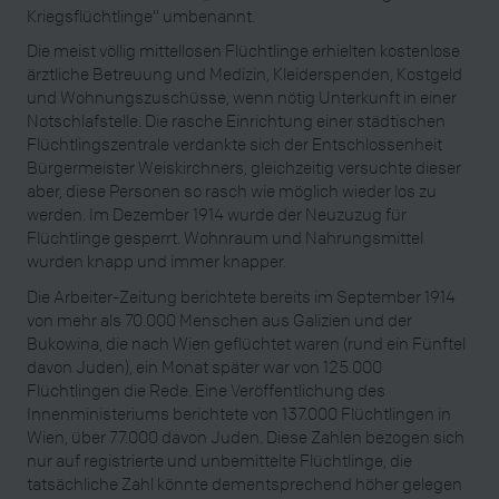
Kriegsflüchtlinge“ umbenannt.
Die meist völlig mittellosen Flüchtlinge erhielten kostenlose
ärztliche Betreuung und Medizin, Kleiderspenden, Kostgeld
und Wohnungszuschüsse, wenn nötig Unterkunft in einer
Notschlafstelle. Die rasche Einrichtung einer städtischen
Flüchtlingszentrale verdankte sich der Entschlossenheit
Bürgermeister Weiskirchners, gleichzeitig versuchte dieser
aber, diese Personen so rasch wie möglich wieder los zu
werden. Im Dezember 1914 wurde der Neuzuzug für
Flüchtlinge gesperrt. Wohnraum und Nahrungsmittel
wurden knapp und immer knapper.
Die Arbeiter-Zeitung berichtete bereits im September 1914
von mehr als 70.000 Menschen aus Galizien und der
Bukowina, die nach Wien geflüchtet waren (rund ein Fünftel
davon Juden), ein Monat später war von 125.000
Flüchtlingen die Rede. Eine Veröffentlichung des
Innenministeriums berichtete von 137.000 Flüchtlingen in
Wien, über 77.000 davon Juden. Diese Zahlen bezogen sich
nur auf registrierte und unbemittelte Flüchtlinge, die
tatsächliche Zahl könnte dementsprechend höher gelegen