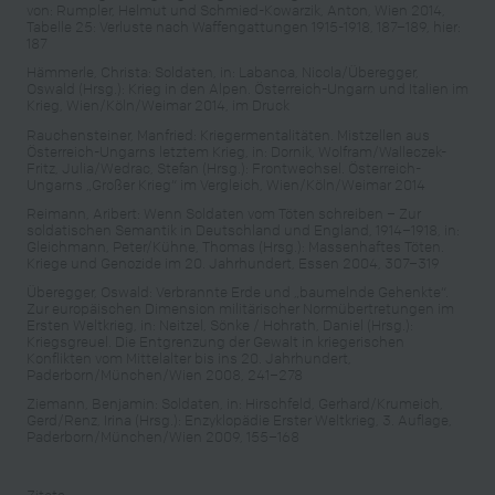
von: Rumpler, Helmut und Schmied-Kowarzik, Anton, Wien 2014,
Tabelle 25: Verluste nach Waffengattungen 1915-1918, 187–189, hier:
187
Hämmerle, Christa: Soldaten, in: Labanca, Nicola/Überegger,
Oswald (Hrsg.): Krieg in den Alpen. Österreich-Ungarn und Italien im
Krieg, Wien/Köln/Weimar 2014, im Druck
Rauchensteiner, Manfried: Kriegermentalitäten. Mistzellen aus
Österreich-Ungarns letztem Krieg, in: Dornik, Wolfram/Walleczek-
Fritz, Julia/Wedrac, Stefan (Hrsg.): Frontwechsel. Österreich-
Ungarns „Großer Krieg“ im Vergleich, Wien/Köln/Weimar 2014
Reimann, Aribert: Wenn Soldaten vom Töten schreiben – Zur
soldatischen Semantik in Deutschland und England, 1914–1918, in:
Gleichmann, Peter/Kühne, Thomas (Hrsg.): Massenhaftes Töten.
Kriege und Genozide im 20. Jahrhundert, Essen 2004, 307–319
Überegger, Oswald: Verbrannte Erde und „baumelnde Gehenkte“.
Zur europäischen Dimension militärischer Normübertretungen im
Ersten Weltkrieg, in: Neitzel, Sönke / Hohrath, Daniel (Hrsg.):
Kriegsgreuel. Die Entgrenzung der Gewalt in kriegerischen
Konflikten vom Mittelalter bis ins 20. Jahrhundert,
Paderborn/München/Wien 2008, 241–278
Ziemann, Benjamin: Soldaten, in: Hirschfeld, Gerhard/Krumeich,
Gerd/Renz, Irina (Hrsg.): Enzyklopädie Erster Weltkrieg, 3. Auflage,
Paderborn/München/Wien 2009, 155–168
Zitate: