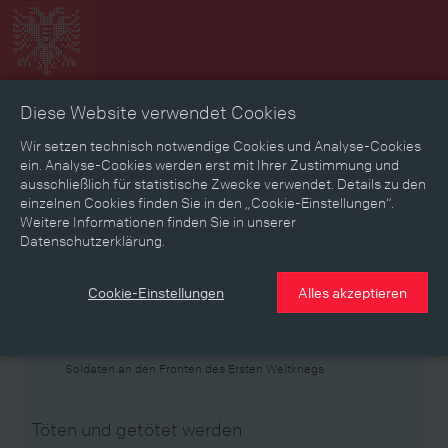
Diese Website verwendet Cookies
Zeitbild
Zeitreise
Landkarte
Erinnerungen
Wir setzen technisch notwendige Cookies und Analyse-Cookies
ein. Analyse-Cookies werden erst mit Ihrer Zustimmung und
ausschließlich für statistische Zwecke verwendet. Details zu den
Mediathek
Textmodus
einzelnen Cookies finden Sie in den „Cookie-Einstellungen“.
Weitere Informationen finden Sie in unserer
Themen
Zeiträume
Aspekte
Datenschutzerklärung.
Personen, Objekte & Ereignissse
Entwicklungen
Cookie-Einstellungen
Alles akzeptieren
Thema
Soldaten an den Fronten des Ersten Weltkriegs
Töten und getötet werden