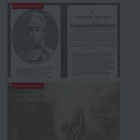
Erinnerungsstück
Totenbilder gefallener Soldaten
Erinnerungsstück
Fotografien aus der Hinterlassenschaft
von Theodor Gribovski