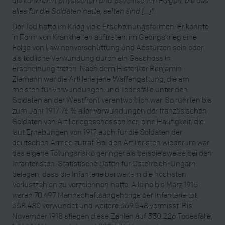
alles für die Soldaten hatte, selten sind
[
...
]
“
.
Der Tod hatte im Krieg viele Erscheinungsformen: Er konnte
in Form von Krankheiten auftreten, im Gebirgskrieg eine
Folge von Lawinenverschüttung und Abstürzen sein oder
als tödliche Verwundung durch ein Geschoss in
Erscheinung treten. Nach dem Historiker Benjamin
Ziemann war die Artillerie jene Waffengattung, die am
meisten für Verwundungen und Todesfälle unter den
Soldaten an der Westfront verantwortlich war. So rührten bis
zum Jahr 1917 76 % aller Verwundungen der französischen
Soldaten von Artilleriegeschossen her; eine Häufigkeit, die
laut Erhebungen von 1917 auch für die Soldaten der
deutschen Armee zutraf. Bei den Artilleristen wiederum war
das eigene Tötungsrisiko geringer als beispielsweise bei den
Infanteristen. Statistische Daten für Österreich-Ungarn
belegen, dass die Infanterie bei weitem die höchsten
Verlustzahlen zu verzeichnen hatte. Alleine bis März 1915
waren 70.497 Mannschaftsangehörige der Infanterie tot,
358.480 verwundet und weitere 369.548 vermisst. Bis
November 1918 stiegen diese Zahlen auf 330.226 Todesfälle,