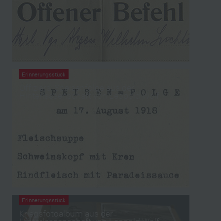
Erinnerungsstück
Offiziers-Speisenfolge aus der
Hinterlassenschaft von Leopold Wolf
Erinnerungsstück
Kriegsfotoalbum aus der