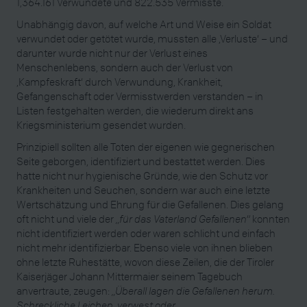
1,364.161 Verwundete und 822.535 Vermisste.
Unabhängig davon, auf welche Art und Weise ein Soldat
verwundet oder getötet wurde, mussten alle ‚Verluste‘ – und
darunter wurde nicht nur der Verlust eines
Menschenlebens, sondern auch der Verlust von
‚Kampfeskraft‘ durch Verwundung, Krankheit,
Gefangenschaft oder Vermisstwerden verstanden – in
Listen festgehalten werden, die wiederum direkt ans
Kriegsministerium gesendet wurden.
Prinzipiell sollten alle Toten der eigenen wie gegnerischen
Seite geborgen, identifiziert und bestattet werden. Dies
hatte nicht nur hygienische Gründe, wie den Schutz vor
Krankheiten und Seuchen, sondern war auch eine letzte
Wertschätzung und Ehrung für die Gefallenen. Dies gelang
oft nicht und viele der
„für das Vaterland Gefallenen“
konnten
nicht identifiziert werden oder waren schlicht und einfach
nicht mehr identifizierbar. Ebenso viele von ihnen blieben
ohne letzte Ruhestätte, wovon diese Zeilen, die der Tiroler
Kaiserjäger Johann Mittermaier seinem Tagebuch
anvertraute, zeugen:
„Überall lagen die Gefallenen herum.
Schreckliche Leichen, verwest oder