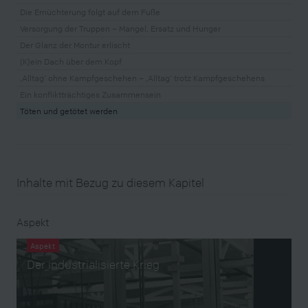
Die Ernüchterung folgt auf dem Fuße
Versorgung der Truppen – Mangel, Ersatz und Hunger
Der Glanz der Montur erlischt
(K)ein Dach über dem Kopf
‚Alltag‘ ohne Kampfgeschehen – ‚Alltag‘ trotz Kampfgeschehens
Ein konfliktträchtiges Zusammensein
Töten und getötet werden
Inhalte mit Bezug zu diesem Kapitel
Aspekt
Aspekt
Der industrialisierte Krieg