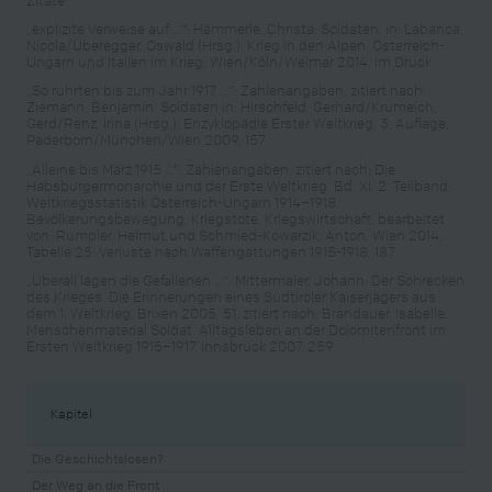
„explizite Verweise auf ...“: Hämmerle, Christa: Soldaten, in: Labanca,
Nicola/Überegger, Oswald (Hrsg.): Krieg in den Alpen. Österreich-
Ungarn und Italien im Krieg, Wien/Köln/Weimar 2014, im Druck
„So rührten bis zum Jahr 1917 ...“: Zahlenangaben, zitiert nach:
Ziemann, Benjamin: Soldaten in: Hirschfeld, Gerhard/Krumeich,
Gerd/Renz, Irina (Hrsg.): Enzyklopädie Erster Weltkrieg, 3. Auflage,
Paderborn/München/Wien 2009, 157
„Alleine bis März 1915 ...“: Zahlenangaben, zitiert nach: Die
Habsburgermonarchie und der Erste Weltkrieg. Bd. XI, 2. Teilband:
Weltkriegsstatistik Österreich-Ungarn 1914–1918.
Bevölkerungsbewegung, Kriegstote, Kriegswirtschaft, bearbeitet
von: Rumpler, Helmut und Schmied-Kowarzik, Anton, Wien 2014,
Tabelle 25: Verluste nach Waffengattungen 1915-1918, 187
„Überall lagen die Gefallenen ...“: Mittermaier, Johann: Der Schrecken
des Krieges. Die Erinnerungen eines Südtiroler Kaiserjägers aus
dem 1. Weltkrieg, Brixen 2005, 51, zitiert nach: Brandauer, Isabelle:
Menschenmaterial Soldat. Alltagsleben an der Dolomitenfront im
Ersten Weltkrieg 1915–1917, Innsbruck 2007, 259
Kapitel
Die Geschichtslosen?
Der Weg an die Front