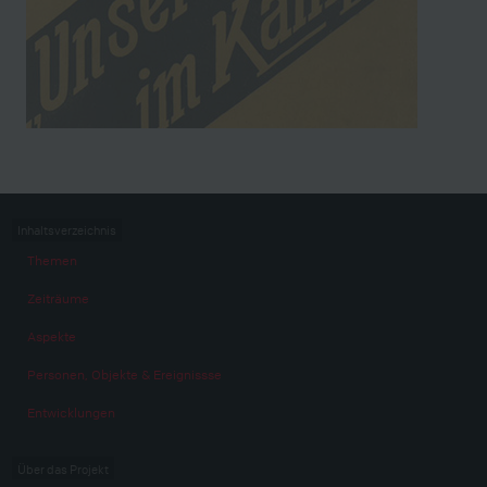
Inhaltsverzeichnis
Themen
Zeiträume
Aspekte
Personen, Objekte & Ereignissse
Entwicklungen
Über das Projekt