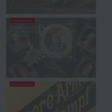
Erinnerungsstück
Kriegsfotoalbum aus der
Hinterlassenschaft von Maximilian
Hauswirth
Erinnerungsstück
„Unsere Armee im Kampf“,
zeitgenössische Publikation