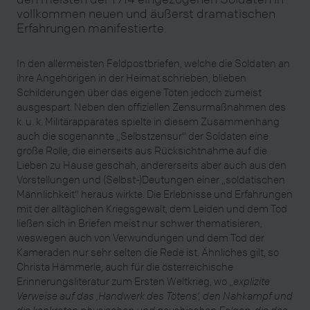
vollkommen neuen und äußerst dramatischen
Erfahrungen manifestierte.
In den allermeisten Feldpostbriefen, welche die Soldaten an
ihre Angehörigen in der Heimat schrieben, blieben
Schilderungen über das eigene Töten jedoch zumeist
ausgespart. Neben den offiziellen Zensurmaßnahmen des
k. u. k. Militärapparates spielte in diesem Zusammenhang
auch die sogenannte „Selbstzensur“ der Soldaten eine
große Rolle, die einerseits aus Rücksichtnahme auf die
Lieben zu Hause geschah, andererseits aber auch aus den
Vorstellungen und (Selbst-)Deutungen einer „soldatischen
Männlichkeit“ heraus wirkte. Die Erlebnisse und Erfahrungen
mit der alltäglichen Kriegsgewalt, dem Leiden und dem Tod
ließen sich in Briefen meist nur schwer thematisieren,
weswegen auch von Verwundungen und dem Tod der
Kameraden nur sehr selten die Rede ist. Ähnliches gilt, so
Christa Hämmerle, auch für die österreichische
Erinnerungsliteratur zum Ersten Weltkrieg, wo „
explizite
Verweise auf das ‚Handwerk des Tötens’, den Nahkampf und
die konkreten physischen und psychischen Folgen, die das