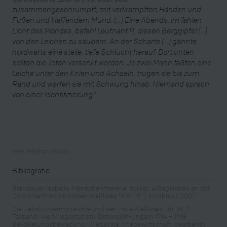
zusammengeschrumpft, mit verkrampften Händen und
Füßen und klaffendem Mund. (…) Eine Abends, im fahlen
Licht des Mondes, befahl Leutnant P., diesen Berggipfel (…)
von den Leichen zu säubern. An der Scharte (…) gähnte
nordwärts eine steile, tiefe Schlucht herauf. Dort unten
sollten die Toten versenkt werden. Je zwei Mann faßten eine
Leiche unter den Knien und Achseln, trugen sie bis zum
Rand und warfen sie mit Schwung hinab. Niemand sprach
von einer Identifizierung
“.
Ines Rebhan-Glück
Bibliografie
Brandauer, Isabelle: Menschenmaterial Soldat. Alltagsleben an der
Dolomitenfront im Ersten Weltkrieg 1915–1917, Innsbruck 2007
Die Habsburgermonarchie und der Erste Weltkrieg. Bd. XI, 2.
Teilband: Weltkriegsstatistik Österreich-Ungarn 1914 – 1918.
Bevölkerungsbewegung, Kriegstote, Kriegswirtschaft, bearbeitet