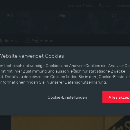
Über das Projekt
Partner
Veransta
1915
1916
1917
ediathek
Textmodus
Website verwendet Cookies
en technisch notwendige Cookies und Analyse-Cookies ein. Analyse-Co
rst mit Ihrer Zustimmung und ausschließlich für statistische Zwecke
t. Details zu den einzelnen Cookies finden Sie in den „Cookie-Einstellu
Informationen finden Sie in unserer Datenschutzerklärung.
Cookie-Einstellungen
Alles akzep