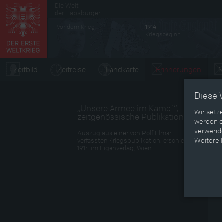
Die Welt
Sekundärmenü
der Habsburger
Vor dem Krieg
1914
Kriegsbeginn
Zeitbild
Zeitreise
Landkarte
Erinnerungen
M
Diese 
„Unsere Armee im Kampf“,
Wir setz
zeitgenössische Publikation
werden e
verwende
Auszug aus einer von Rolf Elmar
Weitere 
verfassten Kriegspublikation, erschienen
1914 im Eigenverlag, Wien