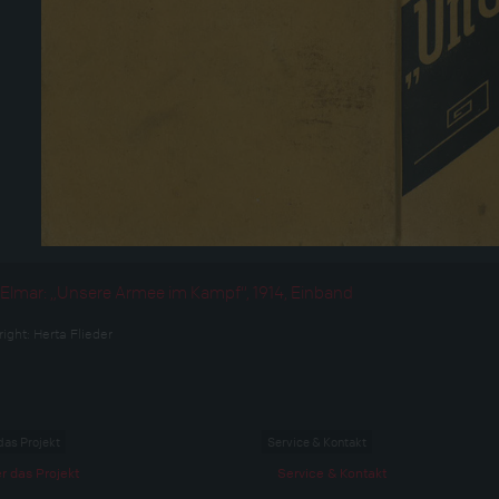
 Elmar: „Unsere Armee im Kampf“, 1914, Einband
right:
Herta Flieder
das Projekt
Service & Kontakt
r das Projekt
Service & Kontakt