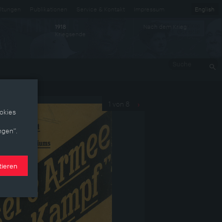
ltungen
Publikationen
Service & Kontakt
Impressum
English
Nach dem Krieg
1918
Kriegsende
Suche
1 von 8
›
okies
ngen“.
tieren