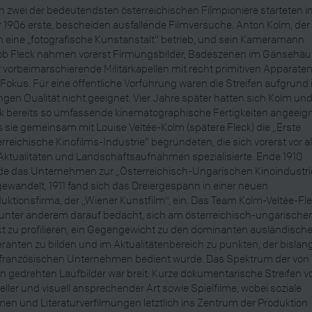
 zwei der bedeutendsten österreichischen Filmpioniere starteten 
 1906 erste, bescheiden ausfallende Filmversuche. Anton Kolm, der 
 eine „fotografische Kunstanstalt“ betrieb, und sein Kameramann
ob Fleck nahmen vorerst Firmungsbilder, Badeszenen im Gänsehäu
 vorbeimarschierende Militärkapellen mit recht primitiven Apparaten
Fokus. Für eine öffentliche Vorführung waren die Streifen aufgrund 
ngen Qualität nicht geeignet. Vier Jahre später hatten sich Kolm un
k bereits so umfassende kinematographische Fertigkeiten angeeign
 sie gemeinsam mit Louise Veltée-Kolm (spätere Fleck) die „Erste
rreichische Kinofilms-Industrie“ begründeten, die sich vorerst vor a
Aktualitäten und Landschaftsaufnahmen spezialisierte. Ende 1910
de das Unternehmen zur „Österreichisch-Ungarischen Kinoindustri
wandelt, 1911 fand sich das Dreiergespann in einer neuen
uktionsfirma, der „Wiener Kunstfilm“, ein. Das Team Kolm-Veltée-Fl
unter anderem darauf bedacht, sich am österreichisch-ungarische
t zu profilieren, ein Gegengewicht zu den dominanten ausländisch
eranten zu bilden und im Aktualitätenbereich zu punkten, der bislan
 französischen Unternehmen bedient wurde. Das Spektrum der von
n gedrehten Laufbilder war breit: Kurze dokumentarische Streifen v
eller und visuell ansprechender Art sowie Spielfilme, wobei soziale
en und Literaturverfilmungen letztlich ins Zentrum der Produktion