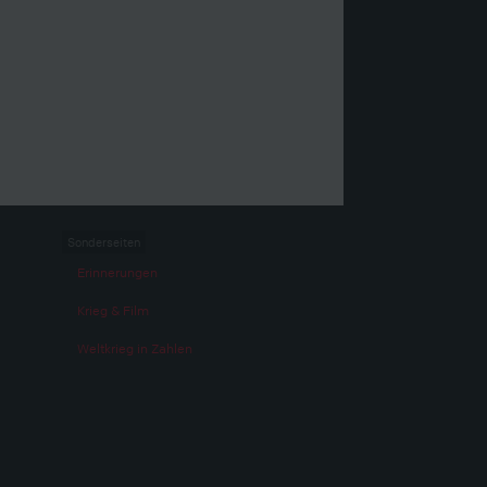
Sonderseiten
Erinnerungen
Krieg & Film
Weltkrieg in Zahlen