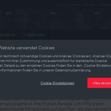
Über das Projekt
Partner
Veransta
1915
1916
1917
ediathek
Textmodus
Entwicklungen
Website verwendet Cookies
en technisch notwendige Cookies und Analyse-Cookies ein. Analyse-Co
rst mit Ihrer Zustimmung und ausschließlich für statistische Zwecke
t. Details zu den einzelnen Cookies finden Sie in den „Cookie-Einstellu
sterreichische Filmpioniere
Informationen finden Sie in unserer Datenschutzerklärung.
Cookie-Einstellungen
Alles akzep
ernationale Filmproduzenten dominierten die
ematographie in ihrer frühen Periode. Um 1910 traten
erreichische Filmpioniere auf den Plan, die das heimisc