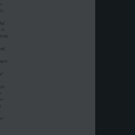
im
in
fel
 in
ihrer
d
et,
llem
e“
eck
n
en
g
on