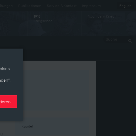
ltungen
Publikationen
Service & Kontakt
Impressum
English
Nach dem Krieg
1918
Kriegsende
Suche
okies
ngen“.
tieren
Kapitel
he