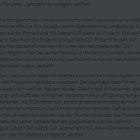
o für zwei Jahrzehnte prägen sollten.
Filmprogramm der Wanderkinos dominierten französische Hersteller
Periode 1896 bis 1914 bezogen die Kinobetreiber ihre Lichtbilder zu 6
ent bei der Firma Pathé. Mit Raleigh & Roberts (6,1 Prozent), Eclipse (
ent), Gaumont (3,5 Prozent) und Lumière (2,3 Prozent) fanden sich
ere französische Unternehmen unter den Hauptlieferanten. Erst
ch folgte mit der Deutschen Bioskop (2,1 Prozent) ein anders verorte
elspartner. Ein Anteil von rund zwei Prozent wurde von den mobile
betreibern selbst gedreht.
Durchsetzung der festen Kinobetriebe brachte die Notwendigkeit mi
, das Programm häufiger zu wechseln. Die Nachfrage nach Filmen, 
m auch nach solchen, die dem lokalen Geschmack entsprachen, sti
ig an und eröffnete heimischen Herstellern neue, erfolgverspreche
ichkeiten. Ab 1906 hatten sich bereits einzelne kinematographisch
sierte in der Umsetzung von Filmaufnahmen versucht. Während Jos
ritter vor allem Aktualitäten, wie den Blumenkorso oder das Traberd
rater, mit seiner Kamera festhielt, spezialisierte sich der gelernte
graf Johann Schwarzer auf „erotische Films“, die er über seine Fir
urn“ bis 1910 äußerst erfolgreich vertrieb.