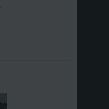
ion
f
,