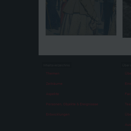
Inhaltsverzeichnis
Über 
Themen
Übe
Zeiträume
Eine
Aspekte
Fac
Personen, Objekte & Ereignissse
Te
Entwicklungen
Übe
Aus