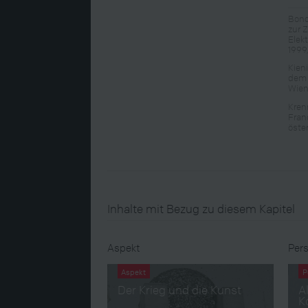
Bono
zur 
Elek
1999
Kien
dem 
Wien
Kren
Fran
öste
Inhalte mit Bezug zu diesem Kapitel
Aspekt
Pers
Aspekt
P
Der Krieg und die Kunst
A
K