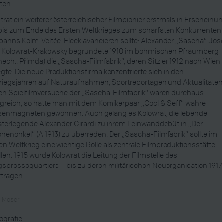
ten.
 trat ein weiterer österreichischer Filmpionier erstmals in Erscheinu
bis zum Ende des Ersten Weltkrieges zum schärfsten Konkurrenten
anns Kolm-Veltée-Fleck avancieren sollte: Alexander „Sascha“ Jo
f Kolowrat-Krakowsky begründete 1910 im böhmischen Pfraumberg
hech.: Přimda) die „Sascha-Filmfabrik“, deren Sitz er 1912 nach Wien
egte. Die neue Produktionsfirma konzentrierte sich in den
riegsjahren auf Naturaufnahmen, Sportreportagen und Aktualitäten
en Spielfilmversuche der „Sascha-Filmfabrik“ waren durchaus
lgreich, so hatte man mit dem Komikerpaar „Cocl & Seff“ wahre
senmagneten gewonnen. Auch gelang es Kolowrat, die lebende
terlegende Alexander Girardi zu ihrem Leinwanddebüt in „Der
ionenonkel“ (A 1913) zu überreden. Der „Sascha-Filmfabrik“ sollte im
en Weltkrieg eine wichtige Rolle als zentrale Filmproduktionsstätte
llen. 1915 wurde Kolowrat die Leitung der Filmstelle des
gspressequartiers – bis zu deren militärischen Neuorganisation 1917
tragen.
n Moser
iografie