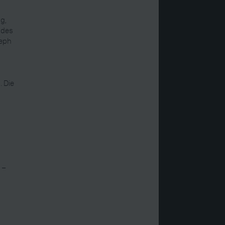
ng,
 des
seph
. Die
 –