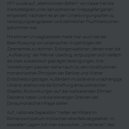
1917 wurde auf „allerhöchsten Befehl“ von Kaiser Karl die
Werbetätigkeit unter den polnischen Kriegsgefangenen
eingestellt, nachdem es an den Unterbringungsorten zu
Versorgungsengpässen und zahlreichen Fluchtversuchen
gekommen war.
Mit etlichen Unwägbarkeiten hatte man auch bei der
Beeinflussung von ukrainischen Angehörigen der
Zarenarmee zu rechnen. Exilorganisationen, denen man die
„Aufklärung“ der Männer übertrug, entpuppten sich vielfach
als stark sozialistisch geprägte Vereinigungen. Ihre
Vorstellungen passten daher kaum zu den konstitutionell-
monarchischen Prinzipien der Berliner und Wiener
Entscheidungsträger. Außerdem musste eine unabhängige
Ukraine, ebenso wie die Schaffung eines polnischen
Staates, Rückwirkungen auf die rivalisierenden Ethnien
Galiziens haben und die bisherigen Grenzen der
Donaumonarchie infrage stellen.
Auf „nationale Separation“ hatten es Militärs im
Romanowimperium inzwischen ebenfalls abgesehen. In
speziellen Lagern bot man slawischen „Untertanen“ des