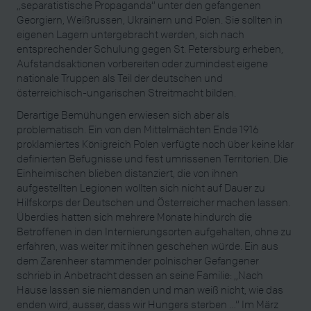
„separatistische Propaganda“ unter den gefangenen
Georgiern, Weißrussen, Ukrainern und Polen. Sie sollten in
eigenen Lagern untergebracht werden, sich nach
entsprechender Schulung gegen St. Petersburg erheben,
Aufstandsaktionen vorbereiten oder zumindest eigene
nationale Truppen als Teil der deutschen und
österreichisch-ungarischen Streitmacht bilden.
Derartige Bemühungen erwiesen sich aber als
problematisch. Ein von den Mittelmächten Ende 1916
proklamiertes Königreich Polen verfügte noch über keine klar
definierten Befugnisse und fest umrissenen Territorien. Die
Einheimischen blieben distanziert, die von ihnen
aufgestellten Legionen wollten sich nicht auf Dauer zu
Hilfskorps der Deutschen und Österreicher machen lassen.
Überdies hatten sich mehrere Monate hindurch die
Betroffenen in den Internierungsorten aufgehalten, ohne zu
erfahren, was weiter mit ihnen geschehen würde. Ein aus
dem Zarenheer stammender polnischer Gefangener
schrieb in Anbetracht dessen an seine Familie: „Nach
Hause lassen sie niemanden und man weiß nicht, wie das
enden wird, ausser, dass wir Hungers sterben …“ Im März