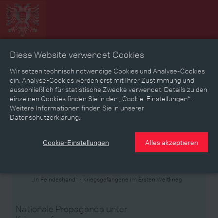
Diese Website verwendet Cookies
Zeitbild
Zeitreise
Landkarte
Erinnerungen
Wir setzen technisch notwendige Cookies und Analyse-Cookies
ein. Analyse-Cookies werden erst mit Ihrer Zustimmung und
ausschließlich für statistische Zwecke verwendet. Details zu den
Mediathek
Textmodus
einzelnen Cookies finden Sie in den „Cookie-Einstellungen“.
Weitere Informationen finden Sie in unserer
Themen
Zeiträume
Aspekte
Datenschutzerklärung.
Personen, Objekte & Ereignissse
Entwicklungen
Cookie-Einstellungen
Alles akzeptieren
Thema
„In Feindeshand" - Kriegsgefangene im Ersten Weltkrieg
Nationale Propaganda unter