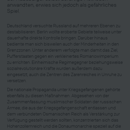
anwandten, erwies sich jedoch als gefährliches
Spiel.
Deutschland versuchte Russland auf mehreren Ebenen zu
destabilisieren. Berlin wollte eroberte Gebiete teilweise unter
dauerhafte direkte Kontrolle bringen. Darüber hinaus
bediente man sich bisweilen auch der Minderheiten in den
Grenzzonen. Unter anderem verfolgte man damit das Ziel,
Pufferstaaten gegen ein verkleinertes Romanowimperium
zu errichten. Einheimische Regimegegner beziehungsweise
sozialrevolutionäre Kräfte wurden außerdem dazu
eingesetzt, auch die Zentren des Zarenreiches in Unruhe zu
versetzen.
Die nationale Propaganda unter Kriegsgefangenen gehörte
ebenfalls zu diesen Maßnahmen. Abgesehen von der
Zusammenfassung muslimischer Soldaten der russischen
Armee, die aus der Kriegsgefangenschaft entlassen und
dem verbündeten Osmanischen Reich als Verstärkung zur
Verfügung gestellt werden sollten, konzentrierten sich das
Hohenzollernreich und die Donaumonarchie speziell auf die