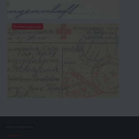
Erinnerungsstück
Kriegsgefangenenkorrespondenz aus der
Hinterlassenschaft von Otto Baumgartner
Inhaltsverzeichnis
Themen