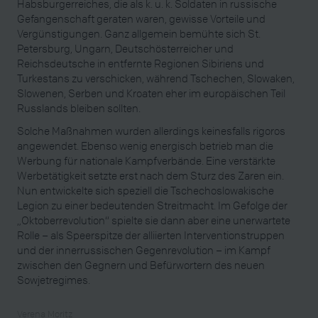
Habsburgerreiches, die als k. u. k. Soldaten in russische
Gefangenschaft geraten waren, gewisse Vorteile und
Vergünstigungen. Ganz allgemein bemühte sich St.
Petersburg, Ungarn, Deutschösterreicher und
Reichsdeutsche in entfernte Regionen Sibiriens und
Turkestans zu verschicken, während Tschechen, Slowaken,
Slowenen, Serben und Kroaten eher im europäischen Teil
Russlands bleiben sollten.
Solche Maßnahmen wurden allerdings keinesfalls rigoros
angewendet. Ebenso wenig energisch betrieb man die
Werbung für nationale Kampfverbände. Eine verstärkte
Werbetätigkeit setzte erst nach dem Sturz des Zaren ein.
Nun entwickelte sich speziell die Tschechoslowakische
Legion zu einer bedeutenden Streitmacht. Im Gefolge der
„Oktoberrevolution“ spielte sie dann aber eine unerwartete
Rolle – als Speerspitze der alliierten Interventionstruppen
und der innerrussischen Gegenrevolution – im Kampf
zwischen den Gegnern und Befürwortern des neuen
Sowjetregimes.
Verena Moritz