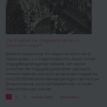
Die Situation der Kriegsgefangenen in
Österreich-Ungarn
Bereits im Spätsommer 1914 zeigte man sich in der 10.
Abteilung des k. u. k. Kriegsministeriums, die sich mit den
Kriegsgefangenenagenden befasste, vom raschen
Anwachsen der Kriegsgefangenenzahlen überrascht.
Immerhin befanden sich bis Ende des ersten Kriegsjahres
rund 200.000 feindliche Heeresangehörige in der Hand der
Donaumonarchie, womit die Militärbehörden vor neuen
Herausforderungen standen.
1
2
3
nächste Seite ›
letzte Seite »
Seiten