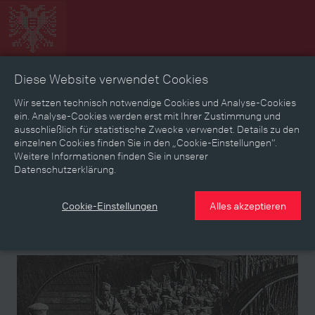
Diese Website verwendet Cookies
Zeitbild
Zeitreise
Landkarte
Erinnerungen
Wir setzen technisch notwendige Cookies und Analyse-Cookies
ein. Analyse-Cookies werden erst mit Ihrer Zustimmung und
ausschließlich für statistische Zwecke verwendet. Details zu den
Mediathek
Textmodus
einzelnen Cookies finden Sie in den „Cookie-Einstellungen“.
Weitere Informationen finden Sie in unserer
Themen
Zeiträume
Aspekte
Datenschutzerklärung.
Personen, Objekte & Ereignissse
Entwicklungen
Cookie-Einstellungen
Alles akzeptieren
Thema
Kapitel
Kapitel
Kapitel
Kapitel
Kapitel
Kapitel
Kapitel
Kapitel
Kapitel
Verena Moritz