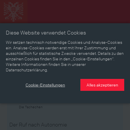
Diese Website verwendet Cookies
Zeitbild
Zeitreise
Landkarte
Erinnerungen
Wir setzen technisch notwendige Cookies und Analyse-Cookies
ein. Analyse-Cookies werden erst mit Ihrer Zustimmung und
ausschließlich für statistische Zwecke verwendet. Details zu den
Mediathek
Textmodus
einzelnen Cookies finden Sie in den „Cookie-Einstellungen“.
Weitere Informationen finden Sie in unserer
Themen
Zeiträume
Aspekte
Datenschutzerklärung.
Personen, Objekte & Ereignissse
Entwicklungen
Cookie-Einstellungen
Alles akzeptieren
Thema
Die Tschechen
Der Ruf nach Autonomie