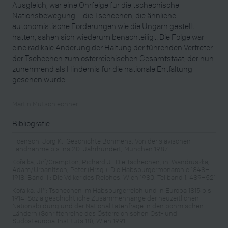
Ausgleich, war eine Ohrfeige für die tschechische
Nationsbewegung – die Tschechen, die ähnliche
autonomistische Forderungen wie die Ungarn gestellt
hatten, sahen sich wiederum benachteiligt. Die Folge war
eine radikale Änderung der Haltung der führenden Vertreter
der Tschechen zum österreichischen Gesamtstaat, der nun
zunehmend als Hindernis für die nationale Entfaltung
gesehen wurde.
Martin Mutschlechner
Bibliografie
Hoensch, Jörg K.: Geschichte Böhmens. Von der slavischen
Landnahme bis ins 20. Jahrhundert, München 1987
Kořalka, Jiří/Crampton, Richard J.: Die Tschechen, in: Wandruszka,
Adam/Urbanitsch, Peter (Hrsg.): Die Habsburgermonarchie 1848–
1918, Band III: Die Völker des Reiches, Wien 1980, Teilband 1, 489–521
Kořalka, Jiří: Tschechen im Habsburgerreich und in Europa 1815 bis
1914. Sozialgeschichtliche Zusammenhänge der neuzeitlichen
Nationsbildung und der Nationalitätenfrage in den böhmischen
Ländern (Schriftenreihe des Österreichischen Ost- und
Südosteuropa-Instituts 18), Wien 1991