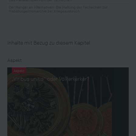
Der Mangel an Alternativen: Die Haltung der Tschechen zur
Habsburgermonarchie bei Kriegsausbruch
Inhalte mit Bezug zu diesem Kapitel
Aspekt
Aspekt
„Viribus unitis“ oder Völkerkerker?