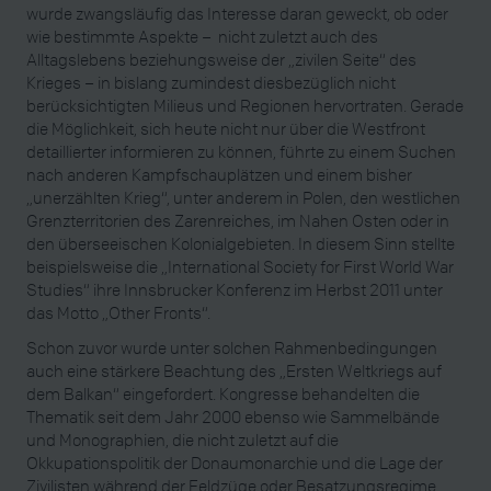
wurde zwangsläufig das Interesse daran geweckt, ob oder
wie bestimmte Aspekte – nicht zuletzt auch des
Alltagslebens beziehungsweise der „zivilen Seite“ des
Krieges – in bislang zumindest diesbezüglich nicht
berücksichtigten Milieus und Regionen hervortraten. Gerade
die Möglichkeit, sich heute nicht nur über die Westfront
detaillierter informieren zu können, führte zu einem Suchen
nach anderen Kampfschauplätzen und einem bisher
„unerzählten Krieg“, unter anderem in Polen, den westlichen
Grenzterritorien des Zarenreiches, im Nahen Osten oder in
den überseeischen Kolonialgebieten. In diesem Sinn stellte
beispielsweise die „International Society for First World War
Studies“ ihre Innsbrucker Konferenz im Herbst 2011 unter
das Motto „Other Fronts“.
Schon zuvor wurde unter solchen Rahmenbedingungen
auch eine stärkere Beachtung des „Ersten Weltkriegs auf
dem Balkan“ eingefordert. Kongresse behandelten die
Thematik seit dem Jahr 2000 ebenso wie Sammelbände
und Monographien, die nicht zuletzt auf die
Okkupationspolitik der Donaumonarchie und die Lage der
Zivilisten während der Feldzüge oder Besatzungsregime