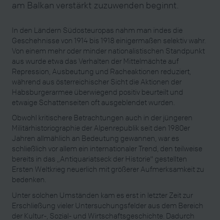
am Balkan verstärkt zuzuwenden beginnt.
In den Ländern Südosteuropas nahm man indes die
Geschehnisse von 1914 bis 1918 einigermaßen selektiv wahr.
Von einem mehr oder minder nationalistischen Standpunkt
aus wurde etwa das Verhalten der Mittelmächte auf
Repression, Ausbeutung und Racheaktionen reduziert,
während aus österreichischer Sicht die Aktionen der
Habsburgerarmee überwiegend positiv beurteilt und
etwaige Schattenseiten oft ausgeblendet wurden.
Obwohl kritischere Betrachtungen auch in der jüngeren
Militärhistoriographie der Alpenrepublik seit den 1980er
Jahren allmählich an Bedeutung gewannen, war es
schließlich vor allem ein internationaler Trend, den teilweise
bereits in das „Antiquariatseck der Historie“ gestellten
Ersten Weltkrieg neuerlich mit größerer Aufmerksamkeit zu
bedenken.
Unter solchen Umständen kam es erst in letzter Zeit zur
Erschließung vieler Untersuchungsfelder aus dem Bereich
der Kultur-, Sozial- und Wirtschaftsgeschichte. Dadurch