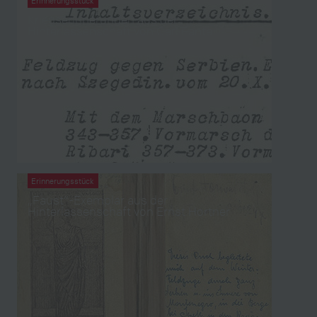
Erinnerungsstück
Kriegserinnerungen aus der
Hinterlassenschaft von Carl Fanta
Erinnerungsstück
„Faust“-Exemplar aus der
Hinterlassenschaft von Ernst Hortner