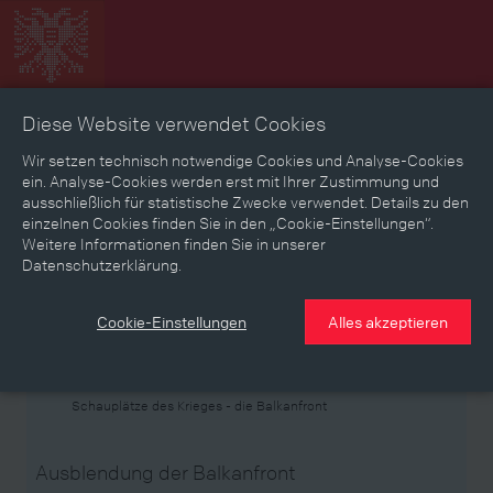
Diese Website verwendet Cookies
Zeitbild
Zeitreise
Landkarte
Erinnerungen
Wir setzen technisch notwendige Cookies und Analyse-Cookies
ein. Analyse-Cookies werden erst mit Ihrer Zustimmung und
ausschließlich für statistische Zwecke verwendet. Details zu den
Mediathek
Textmodus
einzelnen Cookies finden Sie in den „Cookie-Einstellungen“.
Weitere Informationen finden Sie in unserer
Themen
Zeiträume
Aspekte
Datenschutzerklärung.
Personen, Objekte & Ereignissse
Entwicklungen
Cookie-Einstellungen
Alles akzeptieren
Thema
Schauplätze des Krieges - die Balkanfront
Ausblendung der Balkanfront