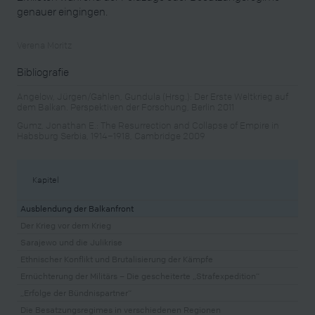
genauer eingingen.
Verena Moritz
Bibliografie
Angelow, Jürgen/Gahlen, Gundula (Hrsg.): Der Erste Weltkrieg auf
dem Balkan. Perspektiven der Forschung, Berlin 2011
Gumz, Jonathan E.: The Resurrection and Collapse of Empire in
Habsburg Serbia, 1914–1918, Cambridge 2009
Kapitel
Ausblendung der Balkanfront
Der Krieg vor dem Krieg
Sarajewo und die Julikrise
Ethnischer Konflikt und Brutalisierung der Kämpfe
Ernüchterung der Militärs – Die gescheiterte „Strafexpedition“
„Erfolge der Bündnispartner“
Die Besatzungsregimes in verschiedenen Regionen