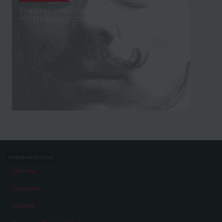
Kriegserinnerungen auf Tonband aus der
Hinterlassenschaft von Franz Danninger
Inhaltsverzeichnis
Themen
Zeiträume
Aspekte