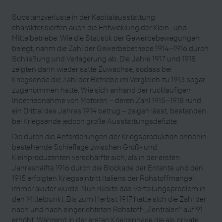
Substanzverluste in der Kapitalausstattung
charakterisierten auch die Entwicklung der Klein- und
Mittelbetriebe. Wie die Statistik der Gewerbebewegungen
belegt, nahm die Zahl der Gewerbebetriebe 1914–1916 durch
Schließung und Verlagerung ab. Die Jahre 1917 und 1918
zeigten dann wieder satte Zuwächse, sodass bei
Kriegsende die Zahl der Betriebe im Vergleich zu 1913 sogar
zugenommen hatte. Wie sich anhand der rückläufigen
Inbetriebnahme von Motoren – deren Zahl 1915–1918 rund
ein Drittel des Jahres 1914 betrug – zeigen lässt, bestanden
bei Kriegsende jedoch große Ausstattungsdefizite.
Die durch die Anforderungen der Kriegsproduktion ohnehin
bestehende Schieflage zwischen Groß- und
Kleinproduzenten verschärfte sich, als in der ersten
Jahreshälfte 1916 durch die Blockade der Entente und den
1915 erfolgten Kriegseintritt Italiens der Rohstoffmangel
immer akuter wurde. Nun rückte das Verteilungsproblem in
den Mittelpunkt. Bis zum Herbst 1917 hatte sich die Zahl der
nach und nach eingerichteten Rohstoff-„Zentralen“ auf 91
erhöht. Während in der ersten Kriegsphase die als private