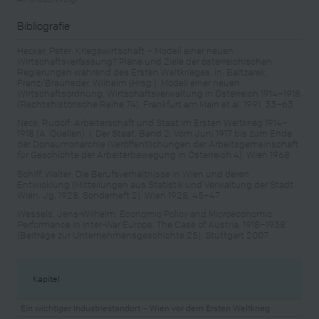
Bibliografie
Hecker, Peter: Kriegswirtschaft – Modell einer neuen
Wirtschaftsverfassung? Pläne und Ziele der österreichischen
Regierungen während des Ersten Weltkrieges, in: Baltzarek,
Franz/Brauneder, Wilhelm (Hrsg.): Modell einer neuen
Wirtschaftsordnung. Wirtschaftsverwaltung in Österreich 1914–1918
(Rechtshistorische Reihe 74), Frankfurt am Main et al. 1991, 33–63
Neck, Rudolf: Arbeiterschaft und Staat im Ersten Weltkrieg 1914–
1918 (A. Quellen). I: Der Staat, Band 2: Vom Juni 1917 bis zum Ende
der Donaumonarchie (Veröffentlichungen der Arbeitsgemeinschaft
für Geschichte der Arbeiterbewegung in Österreich 4), Wien 1968
Schiff, Walter: Die Berufsverhältnisse in Wien und deren
Entwicklung (Mitteilungen aus Statistik und Verwaltung der Stadt
Wien, Jg. 1928, Sonderheft 2), Wien 1928, 45–47
Wessels, Jens-Wilhelm: Economic Policy and Microeconomic
Performance in Inter-War Europe. The Case of Austria, 1918–1938
(Beiträge zur Unternehmensgeschichte 25), Stuttgart 2007
Kapitel
Ein wichtiger Industriestandort – Wien vor dem Ersten Weltkrieg