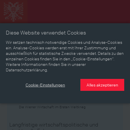
Diese Website verwendet Cookies
Zeitbild
Zeitreise
Landkarte
Erinnerungen
Wir setzen technisch notwendige Cookies und Analyse-Cookies
ein. Analyse-Cookies werden erst mit Ihrer Zustimmung und
ausschließlich für statistische Zwecke verwendet. Details zu den
Mediathek
Textmodus
einzelnen Cookies finden Sie in den „Cookie-Einstellungen“.
Weitere Informationen finden Sie in unserer
Themen
Zeiträume
Aspekte
Datenschutzerklärung.
Personen, Objekte & Ereignissse
Entwicklungen
Cookie-Einstellungen
Alles akzeptieren
Thema
Die Wiener Wirtschaft im Ersten Weltkrieg
Langfristige wirtschaftspolitische und