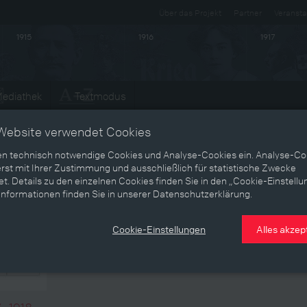
Über das Projekt
Partner
Veransta
1915
1916
1917
ediathek
Textmodus
Entwicklungen
Website verwendet Cookies
en technisch notwendige Cookies und Analyse-Cookies ein. Analyse-Co
rst mit Ihrer Zustimmung und ausschließlich für statistische Zwecke
t. Details zu den einzelnen Cookies finden Sie in den „Cookie-Einstellu
Informationen finden Sie in unserer Datenschutzerklärung.
Cookie-Einstellungen
Alles akzep