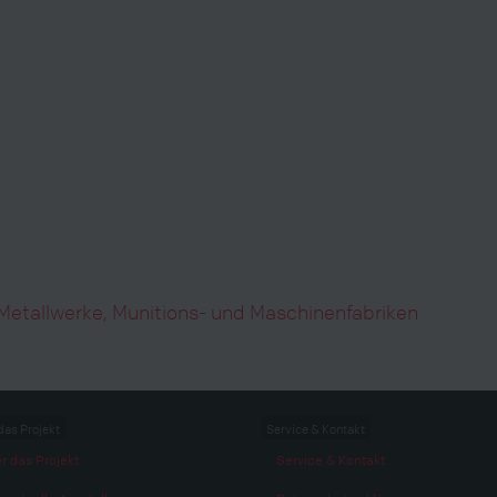
Metallwerke, Munitions- und Maschinenfabriken
das Projekt
Service & Kontakt
r das Projekt
Service & Kontakt