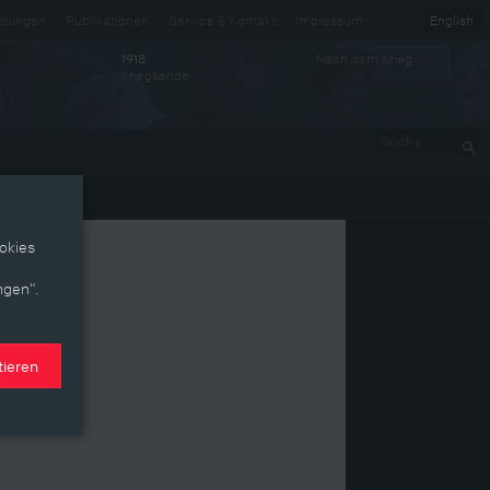
ltungen
Publikationen
Service & Kontakt
Impressum
English
Nach dem Krieg
1918
Kriegsende
Suche
okies
ngen“.
tieren