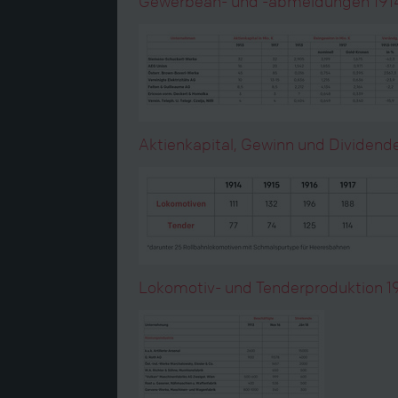
Gewerbean- und -abmeldungen 191
Aktienkapital, Gewinn und Dividenden
Lokomotiv- und Tenderproduktion 1