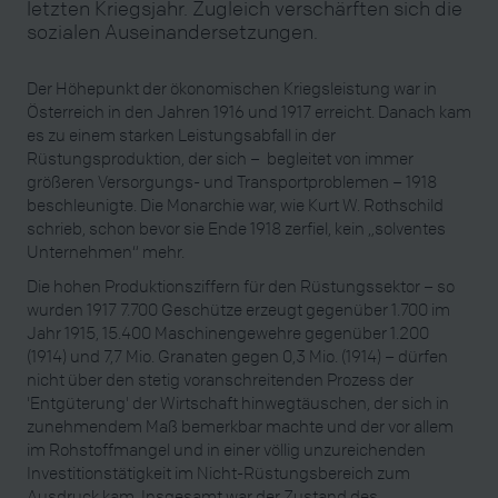
letzten Kriegsjahr. Zugleich verschärften sich die
sozialen Auseinandersetzungen.
Der Höhepunkt der ökonomischen Kriegsleistung war in
Österreich in den Jahren 1916 und 1917 erreicht. Danach kam
es zu einem starken Leistungsabfall in der
Rüstungsproduktion, der sich – begleitet von immer
größeren Versorgungs- und Transportproblemen – 1918
beschleunigte. Die Monarchie war, wie Kurt W. Rothschild
schrieb, schon bevor sie Ende 1918 zerfiel, kein „solventes
Unternehmen“ mehr.
Die hohen Produktionsziffern für den Rüstungssektor – so
wurden 1917 7.700 Geschütze erzeugt gegenüber 1.700 im
Jahr 1915, 15.400 Maschinengewehre gegenüber 1.200
(1914) und 7,7 Mio. Granaten gegen 0,3 Mio. (1914) – dürfen
nicht über den stetig voranschreitenden Prozess der
'Entgüterung' der Wirtschaft hinwegtäuschen, der sich in
zunehmendem Maß bemerkbar machte und der vor allem
im Rohstoffmangel und in einer völlig unzureichenden
Investitionstätigkeit im Nicht-Rüstungsbereich zum
Ausdruck kam. Insgesamt war der Zustand des