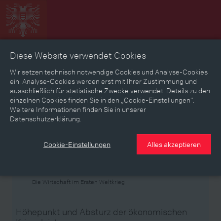
Diese Website verwendet Cookies
Zeitbild
Zeitreise
Landkarte
Erinnerungen
Wir setzen technisch notwendige Cookies und Analyse-Cookies
ein. Analyse-Cookies werden erst mit Ihrer Zustimmung und
ausschließlich für statistische Zwecke verwendet. Details zu den
Mediathek
Textmodus
einzelnen Cookies finden Sie in den „Cookie-Einstellungen“.
Weitere Informationen finden Sie in unserer
Themen
Zeiträume
Aspekte
Datenschutzerklärung.
Personen, Objekte & Ereignissse
Entwicklungen
Cookie-Einstellungen
Alles akzeptieren
Thema
Die Wirtschaft im Ersten Weltkrieg
Höhepunkt und Absturz der ökonomischen