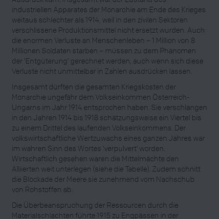
industriellen Apparates der Monarchie am Ende des Krieges
weitaus schlechter als 1914, weil in den zivilen Sektoren
verschlissene Produktionsmittel nicht ersetzt wurden. Auch
die enormen Verluste an Menschenleben – 1 Million von 8
Millionen Soldaten starben – müssen zu dem Phänomen
der 'Entgüterung' gerechnet werden, auch wenn sich diese
Verluste nicht unmittelbar in Zahlen ausdrücken lassen.
Insgesamt dürften die gesamten Kriegskosten der
Monarchie ungefähr dem Volkseinkommen Österreich-
Ungarns im Jahr 1914 entsprochen haben. Sie verschlangen
in den Jahren 1914 bis 1918 schätzungsweise ein Viertel bis
zu einem Drittel des laufenden Volkseinkommens. Der
volkswirtschaftliche Wertzuwachs eines ganzen Jahres war
im wahren Sinn des Wortes 'verpulvert' worden.
Wirtschaftlich gesehen waren die Mittelmächte den
Alliierten weit unterlegen (siehe die Tabelle). Zudem schnitt
die Blockade der Meere sie zunehmend vom Nachschub
von Rohstoffen ab.
Die Überbeanspruchung der Ressourcen durch die
Materialschlachten führte 1915 zu Engpässen in der