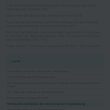
Clark, Christopher: Die Schlafwandler. Wie Europa in den Ersten
Weltkrieg zog, München 2013
Janz, Oliver: Der Große Krieg, Frankfurt am Main 2013
Rauchensteiner, Manfried: Der Erste Weltkrieg und das Ende der
Habsburgermonarchie, Wien/Köln/Weimar 2013
Schulze, Max-Stephan: Austria-Hungary´s economy in World War I,
in: Schulze, Max-Stephan/Harrison, Mark: The Economics of World
War I, Cambridge 2005, 77-111
Wegs, Robert J.: Die österr. Kriegswirtschaft 1914 – 1918, Wien 1979
Kapitel
Die tieferen Ursachen des Ersten Weltkrieges
Die Torheit der damals Regierenden
Schumpeters Imperialismus-Theorie: Drängte das 'Großkapital' zum
Krieg?
Ein Staat, der über seine Verhältnisse lebt
Probleme der Kriegswirtschaft
Höhepunkt und Absturz der ökonomischen Kriegsleistung
Verschiebungen in der Produktionsstruktur