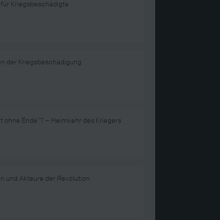
 für Kriegsbeschädigte
n der Kriegsbeschädigung
ht ohne Ende“? – Heimkehr des Kriegers
n und Akteure der Revolution