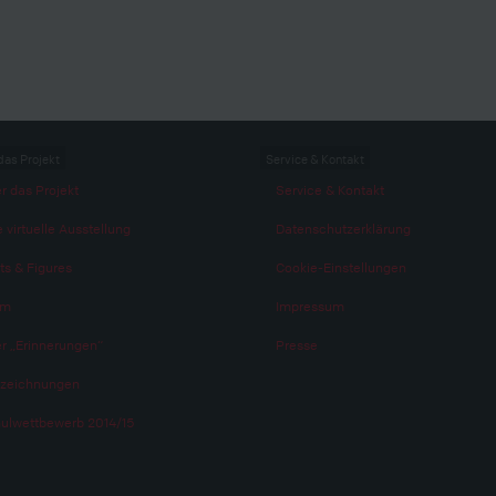
das Projekt
Service & Kontakt
r das Projekt
Service & Kontakt
 virtuelle Ausstellung
Datenschutzerklärung
ts & Figures
Cookie-Einstellungen
am
Impressum
r „Erinnerungen“
Presse
zeichnungen
ulwettbewerb 2014/15