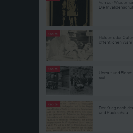
Von der Wiederher
Die Invalidenschu
Kapitel
Helden oder Opfer
öffentlichen Wa
Kapitel
Unmut und Elend: 
sich
Kapitel
Der Krieg nach de
und Rückschau