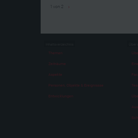
1 von 2
›
Inhaltsverzeichnis
Über 
Themen
Übe
Zeiträume
Eine
Aspekte
Fac
Personen, Objekte & Ereignissse
Te
Entwicklungen
Übe
Aus
Sch