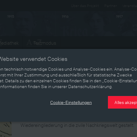
Über das Projekt
Partner
Veransta
1915
1916
1917
ediathek
Textmodus
Entwicklungen
Website verwendet Cookies
en technisch notwendige Cookies und Analyse-Cookies ein. Analyse-Co
rst mit Ihrer Zustimmung und ausschließlich für statistische Zwecke
Heimkehr
t. Details zu den einzelnen Cookies finden Sie in den „Cookie-Einstellu
Informationen finden Sie in unserer Datenschutzerklärung.
Im November 1920 erscheint im „Neuigkeits-Welt-Blatt“ ei
aller sieben Brüder der Familie Baumgartner. Sechs Brüd
Cookie-Einstellungen
Alles akzep
Kriegsende unbeschadet von der Front zurückgekehrt, 
fünfjähriger Kriegsgefangenschaft im Jahre 1920 in Wien e
aus feindlichem Gewahrsam oder nicht, waren Heimkehrer
Wiedereingliederung in die zivile Nachkriegswelt gestellt.