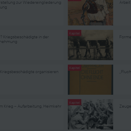
stellung zur Wiedereingliederung:
Arbeit
lung
Kapitel
? Kriegsbeschädigte in der
Forme
hrnehmung
Kapitel
Kriegsbeschädigte organisieren
„Fluc
Kapitel
m Krieg – Aufarbeitung, Heimkehr
Zeuge