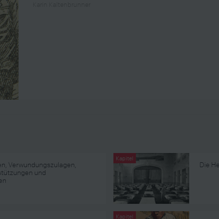
Karin Kaltenbrunner
Kapitel
en, Verwundungszulagen,
Die He
stützungen und
en
Kapitel