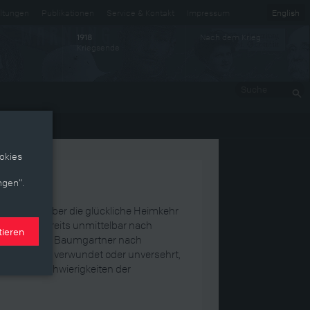
ltungen
Publikationen
Service & Kontakt
Impressum
English
Nach dem Krieg
1918
Kriegsende
Suche
okies
ngen“.
n Bericht über die glückliche Heimkehr
er waren bereits unmittelbar nach
tieren
während Otto Baumgartner nach
intrifft. Ob verwundet oder unversehrt,
 vor die Schwierigkeiten der