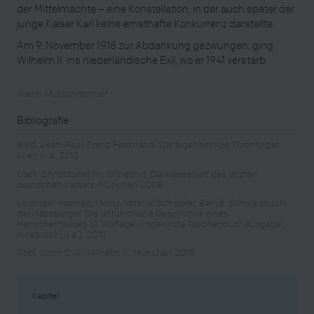
der Mittelmächte – eine Konstellation, in der auch später der
junge Kaiser Karl keine ernsthafte Konkurrenz darstellte.
Am 9. November 1918 zur Abdankung gezwungen, ging
Wilhelm II. ins niederländische Exil, wo er 1941 verstarb.
Martin Mutschlechner
Bibliografie
Bled, Jean-Paul: Franz Ferdinand. Der eigensinnige Thronfolger,
Wien u. a. 2013
Clark, Christopher M.: Wilhelm II. Die Herrschaft des letzten
deutschen Kaisers, München 2008
Leidinger, Hannes/Moritz, Verena/Schippler, Bernd: Schwarzbuch
der Habsburger. Die unrühmliche Geschichte eines
Herrscherhauses (2. Auflage, ungekürzte Taschenbuchausgabe),
Innsbruck [u.a.] 2010
Röhl, John C. G.: Wilhelm II., München 2013
Kapitel