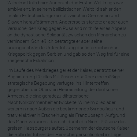
Wilhelms Rolle beim Ausbruch des Ersten Weltkriegs war
ambivalent. In seinem bellizistischen Weltbild sah er den
finalen Entscheidungskampf zwischen Germanen und
Slawen heraufdämmern. Andererseits startete er aber auch
Versuche, den Krieg gegen Russland mithilfe eines Appells
an die dynastische Solidarität zwischen den Monarchen zu
verhindern. Schließlich bestätigte er aber seine
uneingeschränkte Unterstützung der österreichischen
Kriegspolitik gegen Serbien und gab so den Weg frei für eine
kriegerische Eskalation.
Im Laufe des Weltkrieges geriet der Kaiser, der trotz seiner
Begeisterung für alles Militärische nur über eine mäßige
strategische Begabung verfügte, ins Hintertreffen
gegenüber der Obersten Heeresleitung der deutschen
Armeen, die eine geradezu diktatorische
Machtvollkommenheit entwickelte. Wilhelm blieb aber
weiterhin nach Außen die bestimmende Symbolfigur und
trat viel aktiver in Erscheinung als Franz Joseph. Aufgrund
des Machtvakuums, das sich durch die Nicht-Präsenz des
greisen Habsburgers auftat, übernahm der deutsche Kaiser
die Rolle der führenden Herrscherpersönlichkeit im Lager