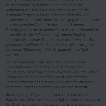
deutlich besser: Die beiden Männer standen sich
weltanschaulich näher und zuweilen entwickelten sie
durchaus Sympathie für einander, vor allem dank des
zuvorkommenden Verhaltens Wilhelms gegenüber der nicht
standesgemäßen Gemahlin des österreichischen
Thronfolgers: Als der deutsche Kaiser als erster Monarch die
zuvor offiziell nicht in Erscheinung tretende Sophie
ausdrücklich zu einem Staatsbesuch einlud, war das Eis
gebrochen und Franz Ferdinand fühlte sich – trotz gewisser
politischer Differenzen – Wilhelm gegenüber zu Dank
verpflichtet.
Wilhelms Persönlichkeit war nicht zuletzt von seiner
Körperbehinderung geprägt, denn aufgrund einer
schwierigen Geburt war sein linker Arm bewegungsunfähig.
Biographen sehen darin den Grund für ein gestörtes
Selbstwertgefühl, das er durch Männlichkeitswahn und
Verherrlichung des Soldatentums überspielen wollte.
Seine 30jährige Regentschaft wird als „Wilhelminische
Epoche“ bezeichnet und war geprägt von einer Verfestigung
der Großmachtstellung Deutschlands, einem forcierten