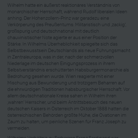
Wilhelm hatte ein äußerst reaktionäres Verständnis von
monarchischer Herrschaft, während Rudolf liberalen Ideen
anhing. Der Hohenzollern-Prinz war geradezu eine
Verkörperung des Preußentums: Militaristisch und ‚zackig’,
großspurig und deutschnational mit deutlich
chauvinistischer Note agierte er aus einer Position der
Stärke. In Wilhelms Überheblichkeit spiegelte sich das
Selbstbewusstsein Deutschlands als neue Führungsmacht
in Zentraleuropa, was in der, nach der schmerzvollen
Niederlage im deutschen Einigungsprozess in ihrem
Selbstverständnis erschütterten Habsburgermonarchie als
Bedrohung gesehen wurde. Wien reagierte mit einer
Mischung aus Bewunderung und trotzigem Beharren auf
die ehrwürdigen Traditionen habsburgischer Herrschaft. Vor
allem deutschnationale Kreise sahen in Wilhelm ihren
‚wahren’ Herrscher, und beim Antrittsbesuch des neuen
deutschen Kaisers in Österreich im Oktober 1888 hatten die
österreichischen Behörden größte Mühe, die Ovationen im
Zaum zu halten, um peinliche Szenen für Franz Joseph zu
vermeiden.
Wilhelms Verhältnis zu Erzherzog Franz Ferdinand war