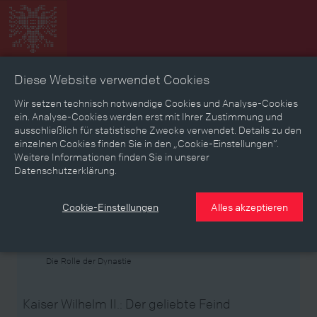
Diese Website verwendet Cookies
Zeitbild
Zeitreise
Landkarte
Erinnerungen
Wir setzen technisch notwendige Cookies und Analyse-Cookies
ein. Analyse-Cookies werden erst mit Ihrer Zustimmung und
ausschließlich für statistische Zwecke verwendet. Details zu den
Mediathek
Textmodus
einzelnen Cookies finden Sie in den „Cookie-Einstellungen“.
Weitere Informationen finden Sie in unserer
Themen
Zeiträume
Aspekte
Datenschutzerklärung.
Personen, Objekte & Ereignissse
Entwicklungen
Cookie-Einstellungen
Alles akzeptieren
Thema
Die Rolle der Dynastie
Kaiser Wilhelm II.: Der geliebte Feind