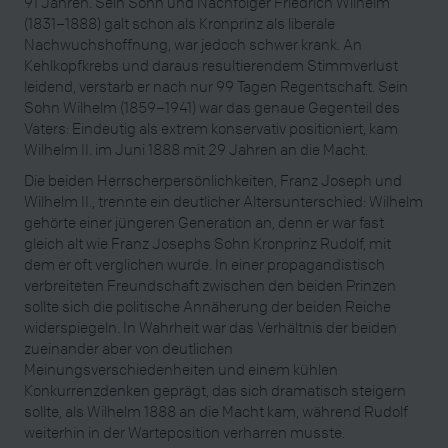
91 Jahren. Sein Sohn und Nachfolger Friedrich Wilhelm
(1831–1888) galt schon als Kronprinz als liberale
Nachwuchshoffnung, war jedoch schwer krank. An
Kehlkopfkrebs und daraus resultierendem Stimmverlust
leidend, verstarb er nach nur 99 Tagen Regentschaft. Sein
Sohn Wilhelm (1859–1941) war das genaue Gegenteil des
Vaters: Eindeutig als extrem konservativ positioniert, kam
Wilhelm II. im Juni 1888 mit 29 Jahren an die Macht.
Die beiden Herrscherpersönlichkeiten, Franz Joseph und
Wilhelm II., trennte ein deutlicher Altersunterschied: Wilhelm
gehörte einer jüngeren Generation an, denn er war fast
gleich alt wie Franz Josephs Sohn Kronprinz Rudolf, mit
dem er oft verglichen wurde. In einer propagandistisch
verbreiteten Freundschaft zwischen den beiden Prinzen
sollte sich die politische Annäherung der beiden Reiche
widerspiegeln. In Wahrheit war das Verhältnis der beiden
zueinander aber von deutlichen
Meinungsverschiedenheiten und einem kühlen
Konkurrenzdenken geprägt, das sich dramatisch steigern
sollte, als Wilhelm 1888 an die Macht kam, während Rudolf
weiterhin in der Warteposition verharren musste.