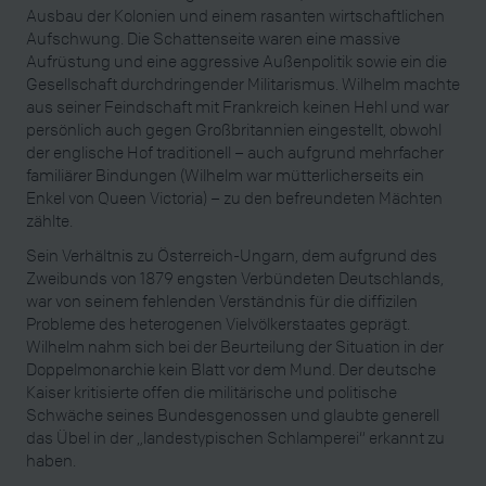
Ausbau der Kolonien und einem rasanten wirtschaftlichen
Aufschwung. Die Schattenseite waren eine massive
Aufrüstung und eine aggressive Außenpolitik sowie ein die
Gesellschaft durchdringender Militarismus. Wilhelm machte
aus seiner Feindschaft mit Frankreich keinen Hehl und war
persönlich auch gegen Großbritannien eingestellt, obwohl
der englische Hof traditionell – auch aufgrund mehrfacher
familiärer Bindungen (Wilhelm war mütterlicherseits ein
Enkel von Queen Victoria) – zu den befreundeten Mächten
zählte.
Sein Verhältnis zu Österreich-Ungarn, dem aufgrund des
Zweibunds von 1879 engsten Verbündeten Deutschlands,
war von seinem fehlenden Verständnis für die diffizilen
Probleme des heterogenen Vielvölkerstaates geprägt.
Wilhelm nahm sich bei der Beurteilung der Situation in der
Doppelmonarchie kein Blatt vor dem Mund. Der deutsche
Kaiser kritisierte offen die militärische und politische
Schwäche seines Bundesgenossen und glaubte generell
das Übel in der „landestypischen Schlamperei“ erkannt zu
haben.