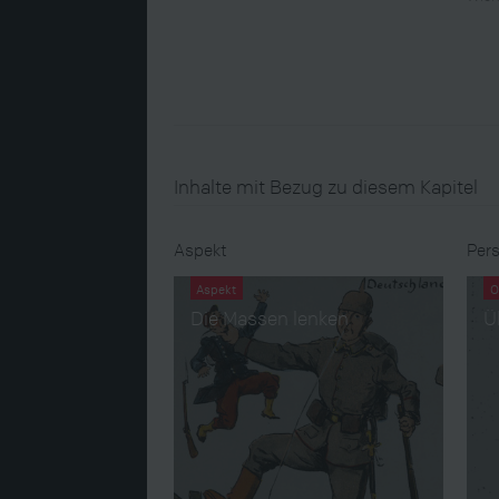
Inhalte mit Bezug zu diesem Kapitel
Aspekt
Pers
Aspekt
O
Die Massen lenken
Ü