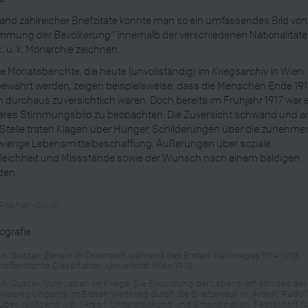
nd zahlreicher Briefzitate konnte man so ein umfassendes Bild von
immung der Bevölkerung“
innerhalb der verschiedenen Nationalität
k. u. k. Monarchie zeichnen.
e Monatsberichte, die heute (unvollständig) im
Kriegsarchiv
in Wien
ewahrt werden, zeigen beispielsweise, dass die Menschen Ende 19
 durchaus zuversichtlich waren. Doch bereits im Frühjahr 1917 war 
eres Stimmungsbild zu beobachten: Die Zuversicht schwand und a
 Stelle traten Klagen über Hunger, Schilderungen über die zunehm
ierige Lebensmittelbeschaffung, Äußerungen über soziale
leichheit und Missstände sowie der Wunsch nach einem baldigen
den.
 Rebhan-Glück
iografie
n, Gustav: Zensur in Österreich während des Ersten Weltkrieges 1914-1918,
röffentlichte Dissertation, Universität Wien 1972
n, Gustav: Vom Leben im Kriege. Die Erkundung der Lebensverhältnisse der
lkerung Ungarns im Ersten Weltkrieg durch die Briefzensur, in: Ardelt, Rudol
uber, Wolfgang J.A. (Hrsg.): Unterdrückung und Emanzipation. Festschrift fü