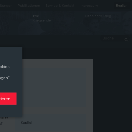
ltungen
Publikationen
Service & Kontakt
Impressum
English
Nach dem Krieg
1918
Kriegsende
Suche
okies
ngen“.
tieren
alte
st
Kapitel