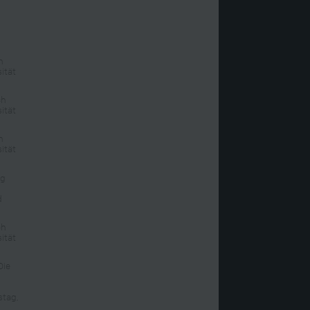
h
ität
ch
ität
h
ität
ng
d
ch
ität
Die
g
stag,