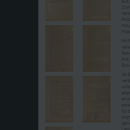
aus,
Zum
Vert
Prob
mit 
Mita
Mit 
vera
Sen
ihre
Situ
Ab 
verf
wirt
eben
einz
erst
für 
mon
der 
Lan