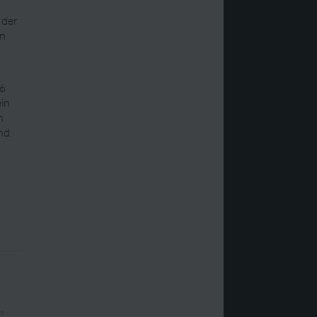
 der
en
16
ein
n
end
f
r