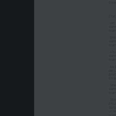
Erik
Zitat
„von 
währ
Wien
„Ents
währ
Wien
„Als
währ
Wien
„Ab 
der 
Brie
Eman
„Spez
währ
Wien
„Sti
Erku
durch
Unte
Wien