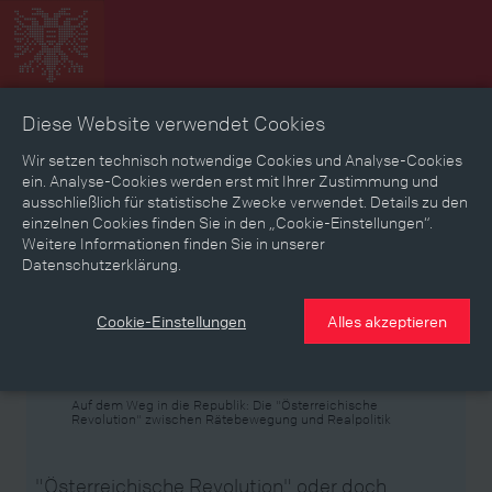
Diese Website verwendet Cookies
Zeitbild
Zeitreise
Landkarte
Erinnerungen
Wir setzen technisch notwendige Cookies und Analyse-Cookies
ein. Analyse-Cookies werden erst mit Ihrer Zustimmung und
ausschließlich für statistische Zwecke verwendet. Details zu den
Mediathek
Textmodus
einzelnen Cookies finden Sie in den „Cookie-Einstellungen“.
Weitere Informationen finden Sie in unserer
Themen
Zeiträume
Aspekte
Datenschutzerklärung.
Personen, Objekte & Ereignissse
Entwicklungen
Cookie-Einstellungen
Alles akzeptieren
Thema
Auf dem Weg in die Republik: Die "Österreichische
Revolution" zwischen Rätebewegung und Realpolitik
"Österreichische Revolution" oder doch