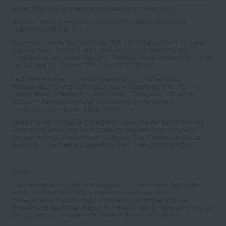
Bauer, Otto: Die Österreichische Revolution, Wien 1923
Hanisch, Ernst: Der große Illusionist Otto Bauer (1891–1938),
Wien/Köln/Weimar 2011
Hautmann, Hans: Der November 1918 – eine Revolution?, in: Ackerl,
Isabella/Neck, Rudolf (Hrsg.): Österreich November 1918. Die
Entstehung der Ersten Republik. Protokoll des Symposiums in Wien
am 24. und 25. Oktober 1978, Wien 1978, 159-167
Leidinger, Hannes: „... von vornherein provisorischer Natur“:
Rätebewegung und Kommunismus in Österreich 1918–1924, in:
Karner, Stefan/Mikoletzky, Lorenz (Hrsg.): Österreich. 90 Jahre
Republik. Beitragsband der Ausstellung im Parlament,
Innsbruck/Wien/Bozen 2008, 91–99
Maderthaner, Wolfgang: Die eigenartige Größe der Beschränkung.
Österreichs Revolution im mitteleuropäischen Spannungsfeld, in:
Konrad, Helmut/Maderthaner, Wolfgang: Das Werden der Ersten
Republik. ... der Rest ist Österreich, Bd. I, Wien 2008, 187-206
Zitate:
„Es wechselten nur die Amtswappen ...": Hautmann: Hautmann,
Hans: Der November 1918 – eine Revolution?, in: Ackerl,
Isabella/Neck, Rudolf (Hrsg.): Österreich November 1918. Die
Entstehung der Ersten Republik. Protokoll des Symposiums in Wien
am 24. und 25. Oktober 1978, Wien 1978, 159-167, hier 164