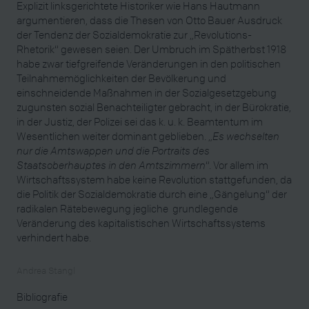
Explizit linksgerichtete Historiker wie Hans Hautmann
argumentieren, dass die Thesen von Otto Bauer Ausdruck
der Tendenz der Sozialdemokratie zur „Revolutions-
Rhetorik“ gewesen seien. Der Umbruch im Spätherbst 1918
habe zwar tiefgreifende Veränderungen in den politischen
Teilnahmemöglichkeiten der Bevölkerung und
einschneidende Maßnahmen in der Sozialgesetzgebung
zugunsten sozial Benachteiligter gebracht, in der Bürokratie,
in der Justiz, der Polizei sei das k. u. k. Beamtentum im
Wesentlichen weiter dominant geblieben. „
Es wechselten
nur die Amtswappen und die Portraits des
Staatsoberhauptes in den Amtszimmern
“. Vor allem im
Wirtschaftssystem habe keine Revolution stattgefunden, da
die Politik der Sozialdemokratie durch eine „Gängelung“ der
radikalen Rätebewegung jegliche grundlegende
Veränderung des kapitalistischen Wirtschaftssystems
verhindert habe.
Andrea Stangl
Bibliografie