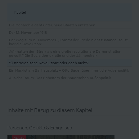
Kapitel
Die Monarchie geht unter, neue Staaten entstehen
Der 12. November 1918
Der Weg zum 12. November: „Kommt der Friede nicht zustande, so ist
hier die Revolution“
„Wir hatten den Streik als eine große revolutionäre Demonstration
gewollt.“ Die Sozialdemokratie und der Jännerstreik
"Österreichische Revolution" oder doch nicht?
Ein Marxist am Ballhausplatz – Otto Bauer übernimmt die Außenpolitik
Aus der Traum: Das Scheitern der Bauer’schen Außenpolitik
Inhalte mit Bezug zu diesem Kapitel
Personen, Objekte & Ereignisse
Objekt