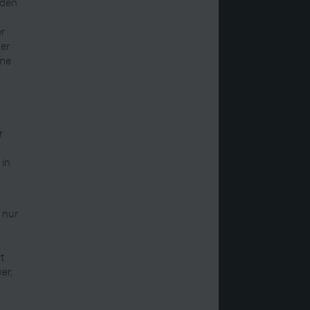
nden
er
der
eme
r
 in
t nur
t
er,