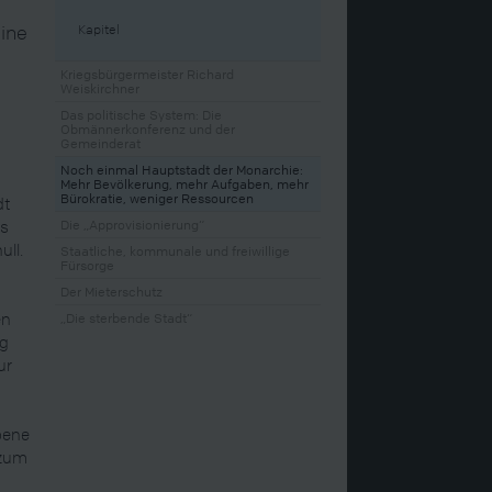
eine
Kapitel
Kriegsbürgermeister Richard
Weiskirchner
Das politische System: Die
Obmännerkonferenz und der
Gemeinderat
n
Noch einmal Hauptstadt der Monarchie:
Mehr Bevölkerung, mehr Aufgaben, mehr
Bürokratie, weniger Ressourcen
dt
es
Die „Approvisionierung“
ull.
Staatliche, kommunale und freiwillige
Fürsorge
Der Mieterschutz
en
„Die sterbende Stadt“
ng
ur
bene
 zum