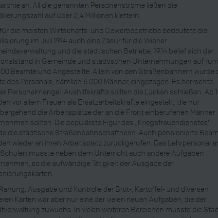
rchie an. All die genannten Personenströme ließen die
lkerungszahl auf über 2,4 Millionen klettern.
für die meisten Wirtschafts-und Gewerbebetriebe bedeutete die
lisierung im Juli 1914 auch eine Zäsur für die Wiener
indeverwaltung und die städtischen Betriebe. 1914 belief sich der
sonalstand in Gemeinde und städtischen Unternehmungen auf run
00 Beamte und Angestellte. Allein von den Straßenbahnern wurde 
te des Personals, nämlich 6.000 Männer, eingezogen. Es herrschte
er Personalmangel. Aushilfskräfte sollten die Lücken schließen. Ab 
en vor allem Frauen als Ersatzarbeitskräfte eingestellt, die nur
bergehend die Arbeitsplätze der an die Front einberufenen Männer
nehmen sollten. Die populärste Figur des „Kriegsfrauendienstes“
e die städtische Straßenbahnschaffnerin. Auch pensionierte Bea
en wieder an ihren Arbeitsplatz zurückgerufen. Das Lehrpersonal a
 Schulen musste neben dem Unterricht auch andere Aufgaben
nehmen, so die aufwändige Tätigkeit der Ausgabe der
onierungskarten.
Planung, Ausgabe und Kontrolle der Brot-, Kartoffel- und diversen
ren Karten war aber nur eine der vielen neuen Aufgaben, die der
tverwaltung zuwuchs. In vielen weiteren Bereichen musste die Sta