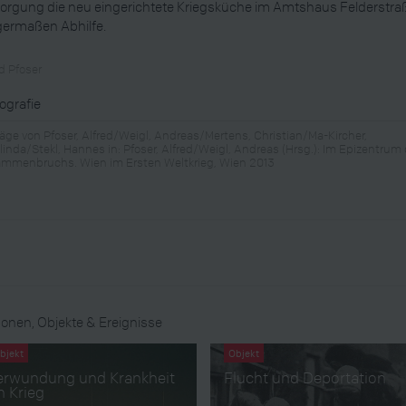
orgung die neu eingerichtete Kriegsküche im Amtshaus Felderstra
germaßen Abhilfe.
ed Pfoser
iografie
räge von Pfoser, Alfred/Weigl, Andreas/Mertens, Christian/Ma-Kircher,
alinda/Stekl, Hannes in: Pfoser, Alfred/Weigl, Andreas (Hrsg.): Im Epizentrum
mmenbruchs. Wien im Ersten Weltkrieg, Wien 2013
onen, Objekte & Ereignisse
bjekt
Objekt
erwundung und Krankheit
Flucht und Deportation
m Krieg