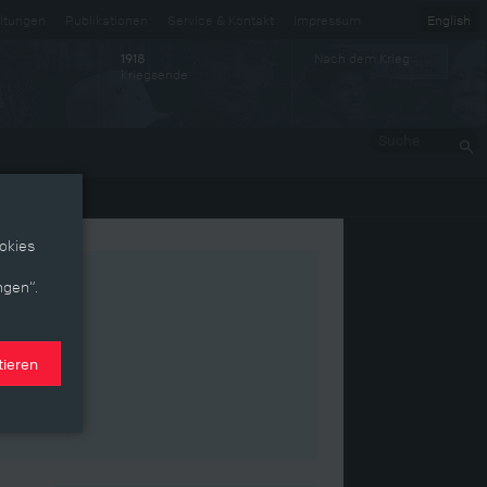
ltungen
Publikationen
Service & Kontakt
Impressum
English
Nach dem Krieg
1918
Kriegsende
Suche
okies
ngen“.
tieren