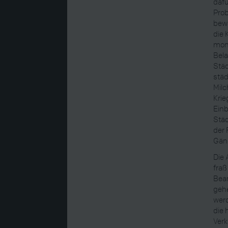
dafü
Pro
bewä
die 
mone
Bela
Stä
städ
Milc
Krie
Einb
Städ
der 
Gäng
Die 
fraß
Bea
gehe
werd
die 
Verk