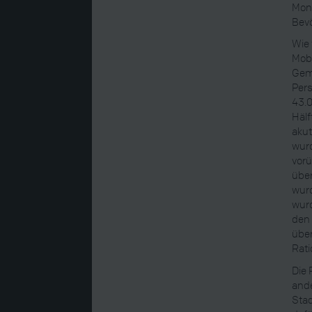
Mona
Bevö
Wie 
Mobi
Geme
Per
43.0
Hälf
akut
wurd
vorü
über
wurd
wurd
den
über
Rati
Die 
ande
Stad