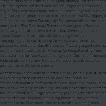
r sorgen, dass mehr Kräfte zur Verfügung standen, um die brenne
bleme anzugehen und die akuten Anforderungen einigermaßen zu
ltigen. Die quantitativen Kennzahlen des Verwaltungsberichtes üb
Kriegszeit verdeutlichen, dass allein die administrative Bewältigung 
tären und praktischen Fürsorge die Beamtenschaft vor eine extr
stung stellte. Eine Fülle neuer Behörden wurde geschaffen: das
dtische Jugendamt, das Invalidenamt, das Wohnungsamt, das
tische Gesundheitsamt, das Arbeiterfürsorgeamt, die
hversorgungsstelle, die Abteilung für Ausspeiseaktionen, das
gsküchenkommissariat, das Hilfsbüro der Privatangelegenheiten de
erufenen, die Zentralstelle der Fürsorge für Kriegsflüchtlinge, die
tische Zentrale für Tuberkulosefürsorge u.a.m. Das neue Amtshaus
Felderstraße vis-à-vis dem Rathaus war schon gefüllt, als auf den
en noch keine Glühbirne brannte.
Arbeitsbedingungen verschlechterten sich in vielerlei Hinsicht. Nich
 die Teuerung einen erheblichen Teil der Gehälter auf. Die
mtenschaft musste zusammenrücken, die Büroräume waren kaum
izt, Licht wurde gespart, Kleidung und Schuhe konnten nicht ersetz
en. Im September 1918 legte ein zweitägiger Streik der Straßenbahn
höhere Löhne und bessere Versorgung forderten, das gesamte
ehrsleben in der Stadt lahm. Immerhin schaffte in der täglichen