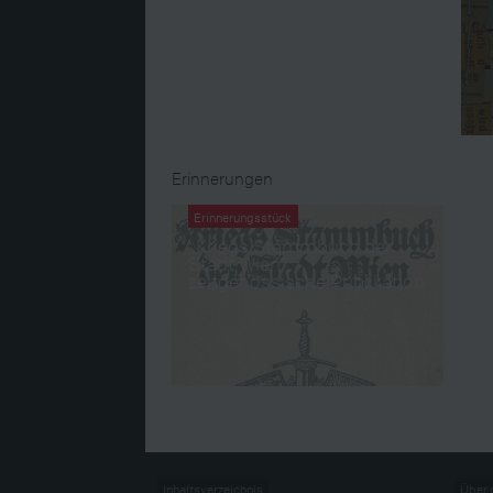
Erinnerungen
Erinnerungsstück
„Kriegs Stammbuch der
Stadt Wien“,
zeitgenössische Publikation
Inhaltsverzeichnis
Über 