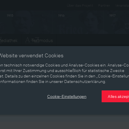
Über das Projekt
Partner
Veransta
1915
1916
1917
ediathek
Textmodus
Entwicklungen
Website verwendet Cookies
en technisch notwendige Cookies und Analyse-Cookies ein. Analyse-Co
rst mit Ihrer Zustimmung und ausschließlich für statistische Zwecke
t. Details zu den einzelnen Cookies finden Sie in den „Cookie-Einstellu
och einmal Hauptstadt der
Informationen finden Sie in unserer Datenschutzerklärung.
onarchie: Mehr Bevölkerung, mehr
Cookie-Einstellungen
Alles akzep
ufgaben, mehr Bürokratie, weniger
essourcen