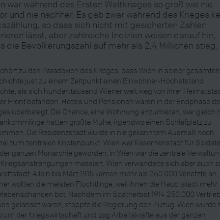
n war während des Ersten Weltkrieges so groß wie nie
or und nie nachher. Es gab zwar während des Krieges k
kszählung, so dass sich nicht mit gesicherten Zahlen
rieren lässt, aber zahlreiche Indizien weisen darauf hin,
s die Bevölkerungszahl auf mehr als 2,4 Millionen stieg.
ehört zu den Paradoxien des Krieges, dass Wien in seiner gesamte
hichte just zu einem Zeitpunkt einen Einwohner-Höchststand
ichte, als sich hunderttausend Wiener weit weg von ihrer Heimatsta
er Front befanden. Hotels und Pensionen waren in der Endphase d
ges überbelegt. Die Chance, eine Wohnung anzumieten, war gleich n
nkömmlinge hatten größte Mühe, irgendwo einen Schlafplatz zu
ommen. Die Residenzstadt wurde in nie gekanntem Ausmaß noch
al zum zentralen Knotenpunkt: Wien war Kasernenstadt für Soldat
der ganzen Monarchie geworden, in Wien war die zentrale Verwaltu
r Kriegsanstrengungen massiert. Wien verwandelte sich aber auch z
rettstadt: Allein bis März 1915 kamen mehr als 260.000 Verletzte an.
her wollten die meisten Flüchtlinge, weil ihnen die Hauptstadt mehr
rlebenschancen bot. Nachdem im Spätherbst 1914 250.000 Vertrie
ien gelandet waren, stoppte die Regierung den Zuzug. Wien wurde
rum der Kriegswirtschaft und zog Arbeitskräfte aus der ganzen