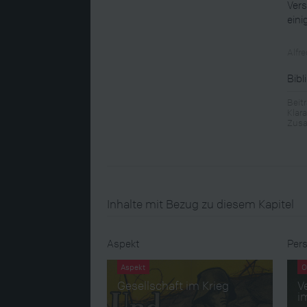
Vers
eini
Alfr
Bibl
Beit
Klar
Zusa
Inhalte mit Bezug zu diesem Kapitel
Aspekt
Pers
Aspekt
O
Gesellschaft im Krieg
V
i