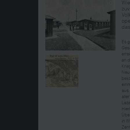
Wie
zuv
Vol
ope
das
Es g
Gesc
erre
an d
Krie
Neua
bek
einm
aus 
alle
Laza
Hier
Übe
in W
Zent