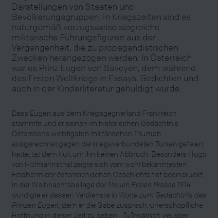
Darstellungen von Staaten und
Bevölkerungsgruppen. In Kriegszeiten sind es
naturgemäß vorzugsweise siegreiche
militärische Führungsfiguren aus der
Vergangenheit, die zu propagandistischen
Zwecken herangezogen werden. In Österreich
war es Prinz Eugen von Savoyen, dem während
des Ersten Weltkriegs in Essays, Gedichten und
auch in der Kinderliteratur gehuldigt wurde.
Dass Eugen aus dem Kriegsgegnerland Frankreich
stammte und er seinen im historischen Gedächtnis
Österreichs wichtigsten militärischen Triumph
ausgerechnet gegen die kriegsverbündeten Türken gefeiert
hatte, tat dem Kult um ihn keinen Abbruch. Besonders Hugo
von Hofmannsthal zeigte sich vom wohl bekanntesten
Feldherrn der österreichischen Geschichte tief beeindruckt.
In der Weihnachtsbeilage der
Neuen Freien Presse
1914
würdigte er dessen Verdienste in
Worte zum Gedächtnis des
Prinzen Eugen
, dem er die Gabe zusprach, unerschöpfliche
Hoffnung in dieser Zeit zu geben:
„[U]nsäglich viel aber