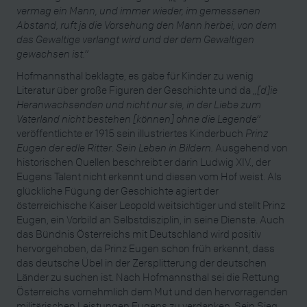
vermag ein Mann, und immer wieder, im gemessenen
Abstand, ruft ja die Vorsehung den Mann herbei, von dem
das Gewaltige verlangt wird und der dem Gewaltigen
gewachsen ist.“
Hofmannsthal beklagte, es gäbe für Kinder zu wenig
Literatur über große Figuren der Geschichte und da
„[d]ie
Heranwachsenden und nicht nur sie, in der Liebe zum
Vaterland nicht bestehen [können] ohne die Legende“
veröffentlichte er 1915 sein illustriertes Kinderbuch
Prinz
Eugen der edle Ritter
.
Sein Leben in Bildern.
Ausgehend von
historischen Quellen beschreibt er darin Ludwig XIV., der
Eugens Talent nicht erkennt und diesen vom Hof weist. Als
glückliche Fügung der Geschichte agiert der
österreichische Kaiser Leopold weitsichtiger und stellt Prinz
Eugen, ein Vorbild an Selbstdisziplin, in seine Dienste. Auch
das Bündnis Österreichs mit Deutschland wird positiv
hervorgehoben, da Prinz Eugen schon früh erkennt, dass
das deutsche Übel in der Zersplitterung der deutschen
Länder zu suchen ist. Nach Hofmannsthal sei die Rettung
Österreichs vornehmlich dem Mut und den hervorragenden
militärischen Leistungen Eugens zu verdanken. Sein Sieg