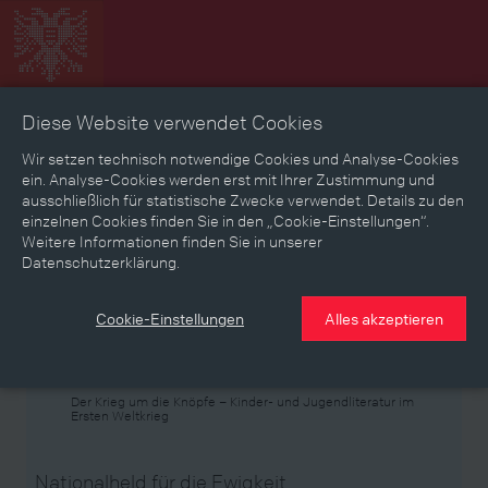
Diese Website verwendet Cookies
Zeitbild
Zeitreise
Landkarte
Erinnerungen
Wir setzen technisch notwendige Cookies und Analyse-Cookies
ein. Analyse-Cookies werden erst mit Ihrer Zustimmung und
ausschließlich für statistische Zwecke verwendet. Details zu den
Mediathek
Textmodus
einzelnen Cookies finden Sie in den „Cookie-Einstellungen“.
Weitere Informationen finden Sie in unserer
Themen
Zeiträume
Aspekte
Datenschutzerklärung.
Personen, Objekte & Ereignissse
Entwicklungen
Cookie-Einstellungen
Alles akzeptieren
Thema
Der Krieg um die Knöpfe – Kinder- und Jugendliteratur im
Ersten Weltkrieg
Nationalheld für die Ewigkeit