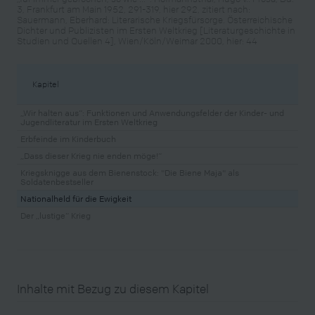
3, Frankfurt am Main 1952, 291-319, hier 292, zitiert nach:
Sauermann, Eberhard: Literarische Kriegsfürsorge. Österreichische
Dichter und Publizisten im Ersten Weltkrieg [Literaturgeschichte in
Studien und Quellen 4], Wien/Köln/Weimar 2000, hier: 44
Kapitel
„Wir halten aus“: Funktionen und Anwendungsfelder der Kinder- und
Jugendliteratur im Ersten Weltkrieg
Erbfeinde im Kinderbuch
„Dass dieser Krieg nie enden möge!“
Kriegsknigge aus dem Bienenstock: "Die Biene Maja" als
Soldatenbestseller
Nationalheld für die Ewigkeit
Der „lustige“ Krieg
Inhalte mit Bezug zu diesem Kapitel