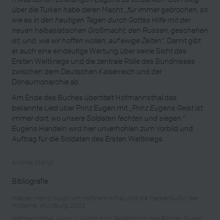
über die Türken habe deren Macht „
für immer gebrochen, so
wie es in den heutigen Tagen durch Gottes Hilfe mit der
neuen halbasiatischen Großmacht, den Russen, geschehen
ist, und, wie wir hoffen wollen, auf ewige Zeiten
“. Damit gibt
er auch eine eindeutige Wertung über seine Sicht des
Ersten Weltkriegs und die zentrale Rolle des Bündnisses
zwischen dem Deutschen Kaiserreich und der
Donaumonarchie ab.
Am Ende des Buches übertitelt Hofmannsthal das
bekannte Lied über Prinz Eugen mit „
Prinz Eugens Geist ist
immer dort, wo unsere Soldaten fechten und siegen.
“
Eugens Handeln wird hier unverhohlen zum Vorbild und
Auftrag für die Soldaten des Ersten Weltkriegs.
Andrea Stangl
Bibliografie
Hiebler, Heinz: Hugo von Hofmannsthal und die Medienkultur der
Moderne, Würzburg 2003
Hofmannsthal, Hugo v.: Worte zum Gedächtnis des Prinzen Eugen,