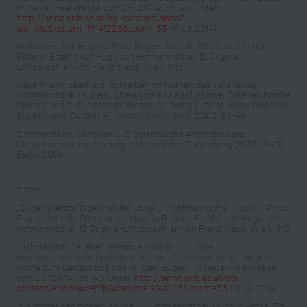
in: Neue Freie Presse vom 25.12.1914, 35-40. Unter:
http://anno.onb.ac.at/cgi-content/anno?
aid=nfp&datum=19141225&zoom=33
(19.06.2014)
Hofmannsthal, Hugo v.: Prinz Eugen der edle Ritter, sein Leben in
Bildern. Erzählt von Hugo von Hofmannsthal. 12 Original-
Lithographien von Franz Wacik, Wien 1915
Sauermann, Eberhard: Schreiben im Namen des Vaterlands:
Hofmannsthal, in: ders.: Literarische Kriegsfürsorge. Österreichische
Dichter und Publizisten im Ersten Weltkrieg [Literaturgeschichte in
Studien und Quellen 4], Wien/Köln/Weimar 2000, 38-44
Zimmermann, Christian v.: Biographische Anthropologie.
Menschenbilder in lebensgeschichtlicher Darstellung (1830-1940),
Berlin 2006
Zitate:
„Eugens letzte Tage und der Löwe ...": Hofmannsthal, Hugo v.: Prinz
Eugen der edle Ritter, sein Leben in Bildern. Erzählt von Hugo von
Hofmannsthal. 12 Original-Lithographien von Franz Wacik, Wien 1915
„[U]nsäglich viel aber vermag ein Mann ...", „[d]ie
Heranwachsenden und nicht nur sie ...": Hofmannsthal, Hugo v.:
Worte zum Gedächtnis des Prinzen Eugen, in: Neue Freie Presse
vom 25.12.1914, 35-40. Unter:
http://anno.onb.ac.at/cgi-
content/anno?aid=nfp&datum=19141225&zoom=33
(19.06.2014)
„für immer gebrochen, so wie ...": Hofmannsthal, Hugo v.: Prosa, Bd.