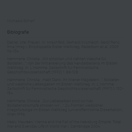
Michaela Scharf
Bibliografie
Daniel, Ute: Frauen, in: Hirschfeld, Gerhard/Krumeich, Gerd/Renz,
Irina (Hrsg.): Enzyklopädie Erster Weltkrieg, Paderborn et al. 2009,
116-134
Hämmerle, Christa: „Wir strickten und nähten Wäsche für
Soldaten…“ Von der Militarisierung des Handarbeitens im Ersten
Weltkrieg, in: L´Homme. Zeitschrift für Feministische
Geschichtswissenschaft (1992) 1, 88-128
Hämmerle, Christa: „Habt Dank, Ihr Wiener Mägdelein…“ Soldaten
und weibliche
Liebesgaben
im Ersten Weltkrieg, in: L´Homme.
Zeitschrift für Feministische Geschichtswissenschaft (1997) 1, 132-
154
Hämmerle, Christa: „Zur Liebesarbeit sind wir hier,
Soldatenstrümpfe stricken wir …“ Zu Formen weiblicher
Kriegsfürsorge im Ersten Weltkrieg (unveröffentlichte Dissertation),
Wien 1996
Healy, Maureen: Vienna and the Fall of the Habsburg Empire. Total
War and Everyday Life in World War I, Cambridge 2004