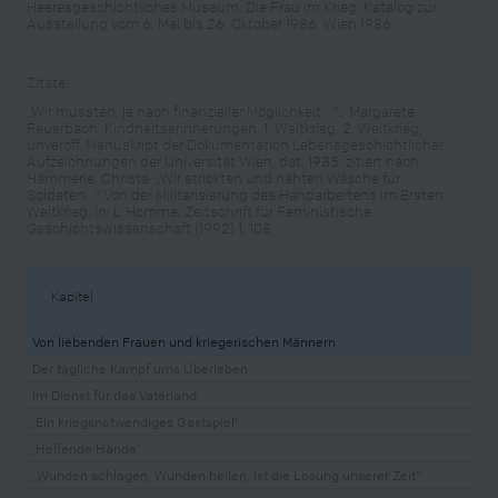
Heeresgeschichtliches Museum: Die Frau im Krieg. Katalog zur
Ausstellung vom 6. Mai bis 26. Oktober 1986, Wien 1986
Zitate:
„Wir mussten, je nach finanzieller Möglichkeit …“: Margarete
Feuerbach, Kindheitserinnerungen. 1. Weltkrieg. 2. Weltkrieg,
unveröff. Manuskript der Dokumentation Lebensgeschichtlicher
Aufzeichnungen der Universität Wien, dat. 1985, zitiert nach:
Hämmerle, Christa: „Wir strickten und nähten Wäsche für
Soldaten…“ Von der Militarisierung des Handarbeitens im Ersten
Weltkrieg, in: L´Homme. Zeitschrift für Feministische
Geschichtswissenschaft (1992) 1, 108
Kapitel
Von liebenden Frauen und kriegerischen Männern
Der tägliche Kampf ums Überleben
Im Dienst für das Vaterland
‚Ein kriegsnotwendiges Gastspiel’
‚Helfende Hände’
„Wunden schlagen, Wunden heilen, ist die Losung unserer Zeit“