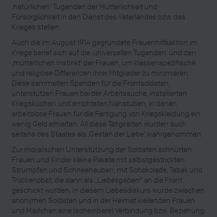
‚natürlichen’ Tugenden der Mütterlichkeit und
Fürsorglichkeit in den Dienst des Vaterlandes bzw. des
Krieges stellen.
Auch die im August 1914 gegründete
Frauenhilfsaktion im
Kriege
berief sich auf die ‚universellen Tugenden’ und den
‚mütterlichen Instinkt’ der Frauen, um klassenspezifische
und religiöse Differenzen ihrer Mitglieder zu minimieren.
Diese sammelten Spenden für die Frontsoldaten,
unterstützen Frauen bei der Arbeitssuche, installierten
Kriegsküchen und errichteten Nähstuben, in denen
arbeitslose Frauen für die Fertigung von Kriegskleidung ein
wenig Geld erhielten. All diese Tätigkeiten wurden auch
seitens des Staates als ‚Gesten der Liebe’ wahrgenommen.
Zur moralischen Unterstützung der Soldaten schnürten
Frauen und Kinder kleine Pakete mit selbstgestrickten
Strümpfen und Schneehauben, mit Schokolade, Tabak und
Trockenobst, die dann als „
Liebesgaben
“ an die Front
geschickt wurden. In diesem Liebesdiskurs wurde zwischen
anonymen Soldaten und in der Heimat weilenden Frauen
und Mädchen eine (scheinbare) Verbindung bzw. Beziehung