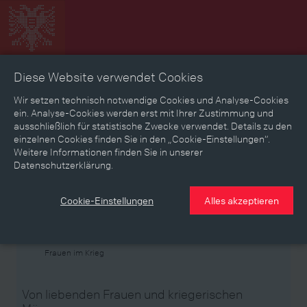
Diese Website verwendet Cookies
Zeitbild
Zeitreise
Landkarte
Erinnerungen
Wir setzen technisch notwendige Cookies und Analyse-Cookies
ein. Analyse-Cookies werden erst mit Ihrer Zustimmung und
ausschließlich für statistische Zwecke verwendet. Details zu den
Mediathek
Textmodus
einzelnen Cookies finden Sie in den „Cookie-Einstellungen“.
Weitere Informationen finden Sie in unserer
Themen
Zeiträume
Aspekte
Datenschutzerklärung.
Personen, Objekte & Ereignissse
Entwicklungen
Cookie-Einstellungen
Alles akzeptieren
Thema
Frauen im Krieg
Von liebenden Frauen und kriegerischen