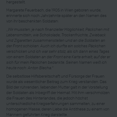
hergestellt.
Margarete Feuerbach, die 1905 in Wien geboren wurde,
erinnerte sich noch Jahrzehnte später an den Namen des
von ihr beschenkten Soldaten:
„
Wir mussten, je nach finanzieller Möglichkeit, Päckchen mit
Lebensmitteln, wie Schokolade, Trockenfrüchte, Zwieback
und Zigaretten zusammenstellen und an die Soldaten an
der Front schicken. Auch ich durfte ein solches Päckchen
verschicken und ich war sehr stolz, als ich dann eines Tages
von einem Soldaten an der Front eine Karte erhielt, auf der er
sich für mein Päckchen bedankte. Seinen Namen weiß ich
heute noch: Anton Blecha.
“
Die selbstlose Hilfsbereitschaft und Fürsorge der Frauen
wurde als wesentlicher Beitrag zum Krieg verstanden. Das
Bild der rührenden, liebenden Mutter galt in der Vorstellung
der Soldaten als Inbegriff der Heimat. Mit ihm verschmolzen
die Frauen des Hinterlandes, die jedoch höchst
unterschiedliche Kriegserfahrungen sammelten, zu einer
homogenen Masse, deren Liebe die Antithese zu einem von
Männern geführten Krieg darstellte.