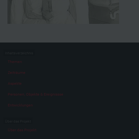
Inhaltsverzeichnis
Themen
Zeiträume
Aspekte
Personen, Objekte & Ereignissse
Entwicklungen
Über das Projekt
Über das Projekt