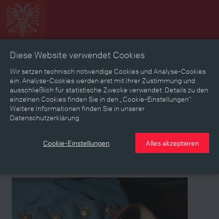
Diese Website verwendet Cookies
Zeitbild
Zeitreise
Landkarte
Erinnerungen
Wir setzen technisch notwendige Cookies und Analyse-Cookies
ein. Analyse-Cookies werden erst mit Ihrer Zustimmung und
ausschließlich für statistische Zwecke verwendet. Details zu den
Mediathek
Textmodus
einzelnen Cookies finden Sie in den „Cookie-Einstellungen“.
Weitere Informationen finden Sie in unserer
Themen
Zeiträume
Aspekte
Datenschutzerklärung.
Personen, Objekte & Ereignissse
Entwicklungen
Cookie-Einstellungen
Alles akzeptieren
Medium
Medium
Medium
Medium
Medium
Medium
Medium
Medium
Medium
Medium
Heeresgeschichtliches Museum, Wien