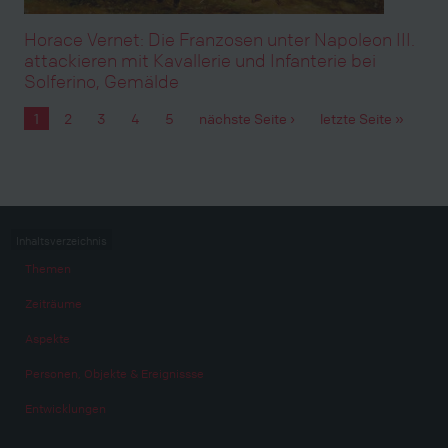
Horace Vernet: Die Franzosen unter Napoleon III.
attackieren mit Kavallerie und Infanterie bei
Solferino, Gemälde
1
2
3
4
5
nächste Seite ›
letzte Seite »
Seiten
Inhaltsverzeichnis
Themen
Zeiträume
Aspekte
Personen, Objekte & Ereignissse
Entwicklungen