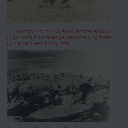
12. Isonzoschlacht: Vorgehende österreichisch-
ungarische Maschinengewehrabteilung in der
Furt eines Sees, Fotografie