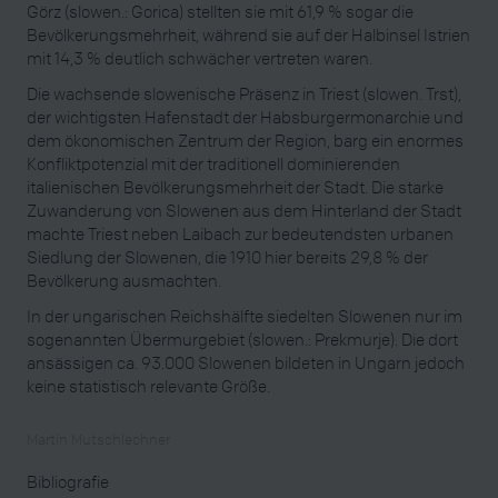
Görz (slowen.: Gorica) stellten sie mit 61,9 % sogar die
Bevölkerungsmehrheit, während sie auf der Halbinsel Istrien
mit 14,3 % deutlich schwächer vertreten waren.
Die wachsende slowenische Präsenz in Triest (slowen. Trst),
der wichtigsten Hafenstadt der Habsburgermonarchie und
dem ökonomischen Zentrum der Region, barg ein enormes
Konfliktpotenzial mit der traditionell dominierenden
italienischen Bevölkerungsmehrheit der Stadt. Die starke
Zuwanderung von Slowenen aus dem Hinterland der Stadt
machte Triest neben Laibach zur bedeutendsten urbanen
Siedlung der Slowenen, die 1910 hier bereits 29,8 % der
Bevölkerung ausmachten.
In der ungarischen Reichshälfte siedelten Slowenen nur im
sogenannten Übermurgebiet (slowen.: Prekmurje). Die dort
ansässigen ca. 93.000 Slowenen bildeten in Ungarn jedoch
keine statistisch relevante Größe.
Martin Mutschlechner
Bibliografie