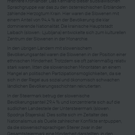
mehrere Kronländer. Das Kernland dieser südslawischen
Sprachgruppe war das zu den österreichischen Erbländern
zählende Herzogtum Krain. Hier waren die Slowenen mit
einem Anteil von 94,4 % an der Bevölkerung die klar
dominierende Nationalität. Die krainische Hauptstadt
Laibach (slowen.: Ljubljana) entwickelte sich zum kulturellen
Zentrum der Slowenen in der Monarchie.
In den übrigen Ländern mit slowenischem
Bevölkerungsanteil waren die Slowenen in der Position einer
ethnischen Minderheit. Trotzdem sie oft zahlenmäßig relativ
stark waren, litten die slowenischen Minoritäten an einem
Mangel an politischen Partizipationsmöglichkeiten, da sie
sich in der Regel aus sozial und ökonomisch schwachen
ländlichen Bevölkerungsschichten rekrutierten.
In der Steiermark betrug der slowenische
Bevölkerungsanteil 29,4 % und konzentrierte sich auf die
südlichen Landesteile der Untersteiermark (slowen.:
Spodnja Štajerska). Dies sollte sich im Zeitalter des
Nationalismus als Quelle zahlreicher Konflikte entpuppen,
da die slowenischsprachigen Steirer zwar in der
Gesamtsteiermark eine Minderheit darstellten, in den