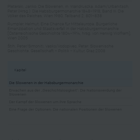
Pleterski, Janko: Die Slowenen, in: Wandruszka, Adam/Urbanitsch,
Peter (Hrsg.): Die Habsburgermonarchie 1848–1918, Band III: Die
Völker des Reiches, Wien 1980, Teilband 2, 801–838
Rumpler, Helmut: Eine Chance für Mitteleuropa. Bürgerliche
Emanzipation und Staatsverfall in der Habsburgermonarchie
[Österreichische Geschichte 1804–1914, hrsg. von Herwig Wolfram],
Wien 2005
Štih, Peter/Simoniti, Vasko/Vodopivec, Peter: Slowenische
Geschichte. Gesellschaft – Politik – Kultur, Graz 2008
Kapitel
Die Slowenen in der Habsburgermonarchie
Erwachen aus der „Geschichtslosigkeit“: Die Nationswerdung der
Slowenen
Der Kampf der Slowenen um ihre Sprache
Eine Frage der Optionen: Die nationalen Positionen der Slowenen