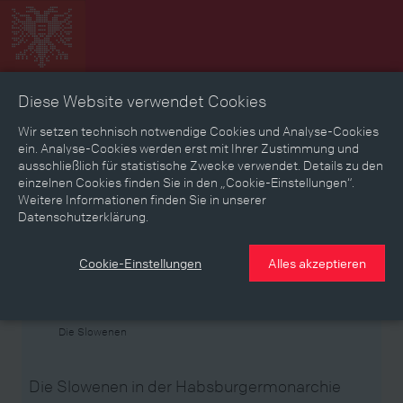
Diese Website verwendet Cookies
Zeitbild
Zeitreise
Landkarte
Erinnerungen
Wir setzen technisch notwendige Cookies und Analyse-Cookies
ein. Analyse-Cookies werden erst mit Ihrer Zustimmung und
ausschließlich für statistische Zwecke verwendet. Details zu den
Mediathek
Textmodus
einzelnen Cookies finden Sie in den „Cookie-Einstellungen“.
Weitere Informationen finden Sie in unserer
Themen
Zeiträume
Aspekte
Datenschutzerklärung.
Personen, Objekte & Ereignissse
Entwicklungen
Cookie-Einstellungen
Alles akzeptieren
Thema
Die Slowenen
Die Slowenen in der Habsburgermonarchie