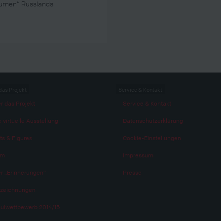
äumen“ Russlands
das Projekt
Service & Kontakt
r das Projekt
Service & Kontakt
 virtuelle Ausstellung
Datenschutzerklärung
ts & Figures
Cookie-Einstellungen
am
Impressum
r „Erinnerungen“
Presse
zeichnungen
ulwettbewerb 2014/15