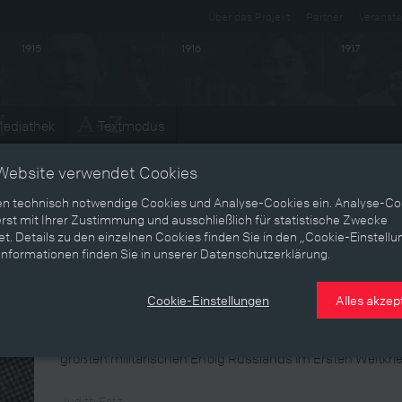
Über das Projekt
Partner
Veransta
1915
1916
1917
ediathek
Textmodus
Entwicklungen
Website verwendet Cookies
en technisch notwendige Cookies und Analyse-Cookies ein. Analyse-Co
rst mit Ihrer Zustimmung und ausschließlich für statistische Zwecke
Aleksei Alexeevich Brussilov
t. Details zu den einzelnen Cookies finden Sie in den „Cookie-Einstellu
Informationen finden Sie in unserer Datenschutzerklärung.
russischer Militär
Cookie-Einstellungen
Alles akzep
Alexej Alexejewitsch Brussilow war General der russisc
Oberbefehl über die Südwestfront. Er leitete die nach ih
größten militärischen Erfolg Russlands im Ersten Weltkrie
Judith Fritz