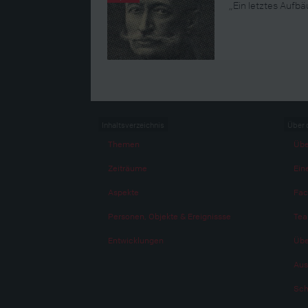
„Ein letztes Aufb
Inhaltsverzeichnis
Über 
Themen
Übe
Zeiträume
Eine
Aspekte
Fac
Personen, Objekte & Ereignissse
Te
Entwicklungen
Übe
Aus
Sch