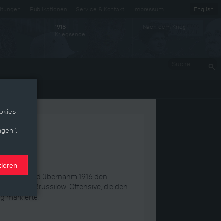
ltungen
Publikationen
Service & Kontakt
Impressum
English
Nach dem Krieg
1918
Kriegsende
Suche
okies
ngen“.
tieren
hen Armee und übernahm 1916 den
m benannte Brussilow-Offensive, die den
g markierte.