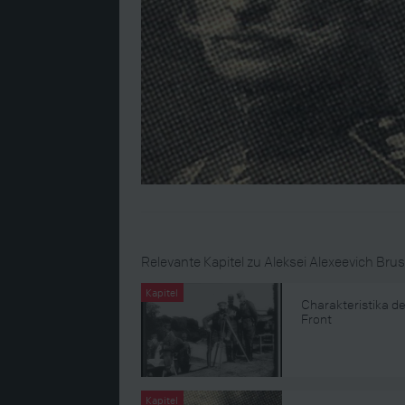
Relevante Kapitel zu Aleksei Alexeevich Brus
Kapitel
Charakteristika d
Front
Kapitel