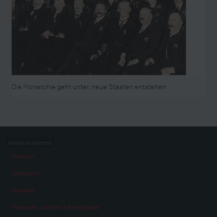
Die Monarchie geht unter, neue Staaten entstehen
Inhaltsverzeichnis
Themen
Zeiträume
Aspekte
Personen, Objekte & Ereignissse