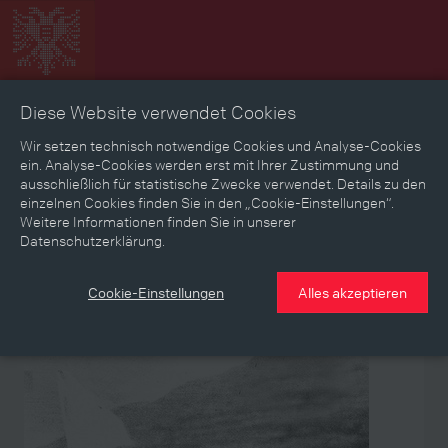
Diese Website verwendet Cookies
Zeitbild
Zeitreise
Landkarte
Erinnerungen
Wir setzen technisch notwendige Cookies und Analyse-Cookies
ein. Analyse-Cookies werden erst mit Ihrer Zustimmung und
ausschließlich für statistische Zwecke verwendet. Details zu den
Mediathek
Textmodus
einzelnen Cookies finden Sie in den „Cookie-Einstellungen“.
Weitere Informationen finden Sie in unserer
Themen
Zeiträume
Aspekte
Datenschutzerklärung.
Personen, Objekte & Ereignissse
Entwicklungen
Cookie-Einstellungen
Alles akzeptieren
Ereignis