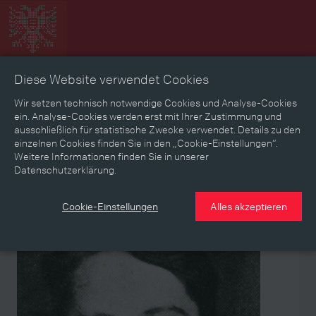
Diese Website verwendet Cookies
Zeitbild
Zeitreise
Landkarte
Erinnerungen
Wir setzen technisch notwendige Cookies und Analyse-Cookies
ein. Analyse-Cookies werden erst mit Ihrer Zustimmung und
ausschließlich für statistische Zwecke verwendet. Details zu den
Mediathek
Textmodus
einzelnen Cookies finden Sie in den „Cookie-Einstellungen“.
Weitere Informationen finden Sie in unserer
Themen
Zeiträume
Aspekte
Datenschutzerklärung.
Personen, Objekte & Ereignissse
Entwicklungen
Cookie-Einstellungen
Alles akzeptieren
Person