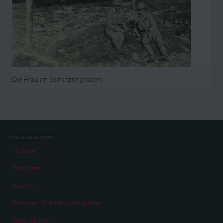
Die Frau im Schützengraben
Inhaltsverzeichnis
Themen
Zeiträume
Aspekte
Personen, Objekte & Ereignissse
Entwicklungen