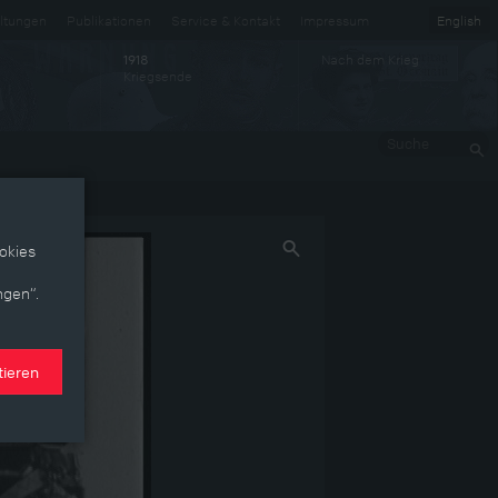
ltungen
Publikationen
Service & Kontakt
Impressum
English
Nach dem Krieg
1918
Kriegsende
Suche
okies
ngen“.
tieren