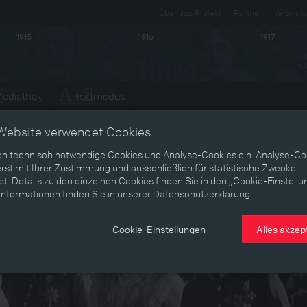
Über das Projekt
Partner
Veransta
1915
1916
1917
ediathek
Textmodus
Website verwendet Cookies
en technisch notwendige Cookies und Analyse-Cookies ein. Analyse-Co
rst mit Ihrer Zustimmung und ausschließlich für statistische Zwecke
t. Details zu den einzelnen Cookies finden Sie in den „Cookie-Einstellu
Informationen finden Sie in unserer Datenschutzerklärung.
Cookie-Einstellungen
Alles akzep