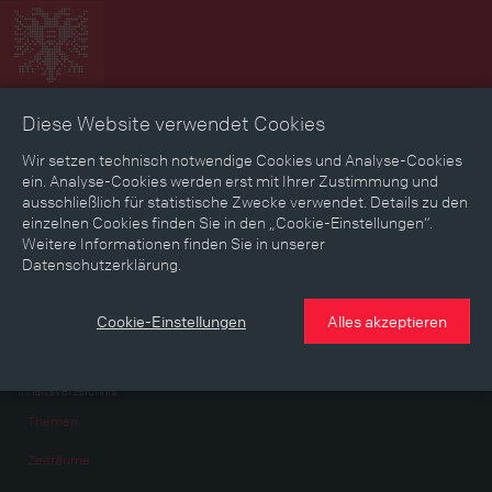
Diese Website verwendet Cookies
Zeitbild
Zeitreise
Landkarte
Erinnerungen
Wir setzen technisch notwendige Cookies und Analyse-Cookies
ein. Analyse-Cookies werden erst mit Ihrer Zustimmung und
ausschließlich für statistische Zwecke verwendet. Details zu den
Mediathek
Textmodus
einzelnen Cookies finden Sie in den „Cookie-Einstellungen“.
Weitere Informationen finden Sie in unserer
Mediathek
Datenschutzerklärung.
Die Mediathek bietet Ihnen zentral alle Bilder,
Film- und Audiodateien gesammelt an
Cookie-Einstellungen
Alles akzeptieren
Inhaltsverzeichnis
Themen
Zeiträume